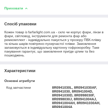
Приховати
Спосіб упаковки
Кожен товар із farfarlight.com.ua - скло чи корпус фари, лінзи в
фари, світловод, інструменти для ремонта фар або
ремкомплект - індивідуально пакується у прозору ПВХ-плівку
та кілька шарів повітряно-пухирчастої плівки. Замовлення
запаковується в індивідуальну картонну гофрокоробку. Таке
пакування гарантує, що замовлення приїде цілим та без
пошкоджень.
Характеристики
Основні атрибути
Код запчастини
8R0941030L, 8R0941030AF,
8R0941030, 8R0941004D,
8R0941030D, 8R0998030F,
8R0998030J, 8R0941004AJ,
8R0941004AH, 8R0941030AH,
8R0941004A