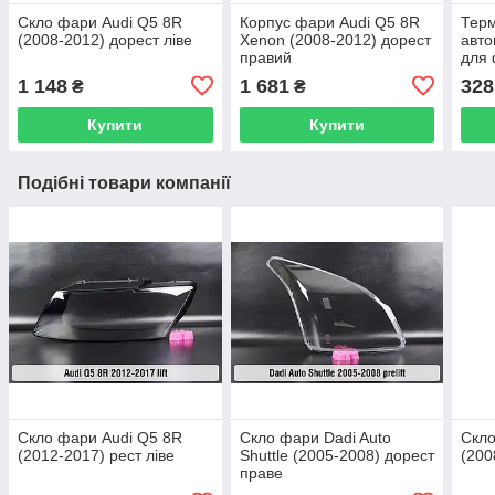
Скло фари Audi Q5 8R
Корпус фари Audi Q5 8R
Тер
(2008-2012) дорест ліве
Xenon (2008-2012) дорест
авто
правий
для 
бути
1 148
1 681
328
₴
₴
Купити
Купити
Подібні товари компанії
Скло фари Audi Q5 8R
Скло фари Dadi Auto
Скло
(2012-2017) рест ліве
Shuttle (2005-2008) дорест
(200
праве