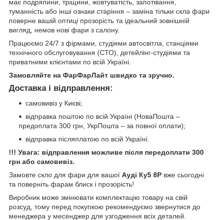
має подряпини, тріщини, жовтуватість, запотівання,
туманність або інші ознаки старіння – заміна тільки скла фари
поверне вашій оптиці прозорість та ідеальний зовнішній
вигляд, немов нові фари з салону.
Працюємо 24/7 з фірмами, студіями автосвітла, станціями
технічного обслуговування (СТО), детейлінг-студіями та
приватними клієнтами по всій Україні.
Замовляйте на ФарФарЛайт швидко та зручно.
Доставка і відправлення:
самовивіз у Києві;
відправка поштою по всій Україні (НоваПошта –
предоплата 300 грн, УкрПошта – за повної оплати);
відправка післяплатою по всій Україні.
!!! Увага: відправлення можливе після передоплати 300
грн або самовивіз.
Замовте скло для фари для вашої
Ауді Ку5 8Р
вже сьогодні
та поверніть фарам блиск і прозорість!
Виробник може змінювати комплектацію товару на свій
розсуд, тому перед покупкою рекомендуємо звернутися до
менеджера у месенджер для узгодження всіх деталей.