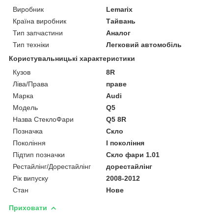
Виробник
Lemarix
Країна виробник
Тайвань
Тип запчастини
Аналог
Тип техніки
Легковий автомобіль
Користувальницькі характеристики
Кузов
8R
Ліва/Права
праве
Марка
Audi
Мoдель
Q5
Назва СтеклоФари
Q5 8R
Позначка
Скло
Покоління
I покоління
Підтип позначки
Скло фари 1.01
Рестайлінг/Дорестайлінг
дорестайлінг
Рік випуску
2008-2012
Стан
Нове
Приховати