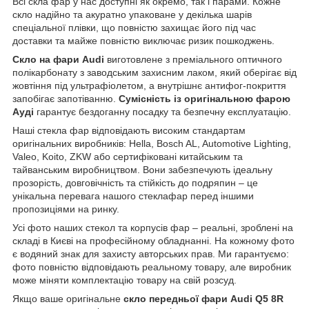
Всі скла фар у нас доступні як окремо, так і парами. Кожне
скло надійно та акуратно упаковане у декілька шарів
спеціальної плівки, що повністю захищає його під час
доставки та майже повністю виключає ризик пошкоджень.
Скло на фари Audi
виготовлене з преміального оптичного
полікарбонату з заводським захисним лаком, який оберігає від
жовтіння під ультрафіолетом, а внутрішнє антифог-покриття
запобігає запотіванню.
Сумісність із оригінальною фарою
Ауді
гарантує бездоганну посадку та безпечну експлуатацію.
Наші стекла фар відповідають високим стандартам
оригінальних виробників: Hella, Bosch AL, Automotive Lighting,
Valeo, Koito, ZKW або сертифіковані китайським та
тайванським виробництвом. Вони забезпечують ідеальну
прозорість, довговічність та стійкість до подряпин – це
унікальна перевага нашого стеклафар перед іншими
пропозиціями на ринку.
Усі фото наших стекол та корпусів фар – реальні, зроблені на
складі в Києві на професійному обладнанні. На кожному фото
є водяний знак для захисту авторських прав. Ми гарантуємо:
фото повністю відповідають реальному товару, але виробник
може міняти комплектацію товару на свій розсуд.
Якщо ваше оригінальне
скло передньої фари Audi Q5 8R