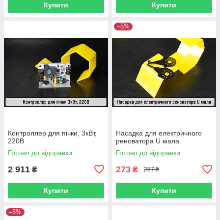
Купити
Купити
–5%
Контроллер для пічки, 3кВт,
Насадка для електричного
220В
реноватора U мала
Готово до відправки
Готово до відправки
2 911
273
₴
₴
287 ₴
Купити
Купити
–5%