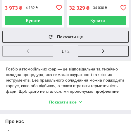
3 973
32 329
₴
₴
4 182 ₴
34 030 ₴
Купити
Купити
Показати ще
1
/ 2
Розбір автомобільних фар — це відповідальна та технічно
складна процедура, яка вимагає акуратності та якісних
інструментів. Без правильного обладнання можна пошкодити
корпус, скло або відбивач, а також втратити герметичність
фари. Щоб цього не сталося, ми пропонуємо
професійне
обладнання для розбирання фар
, яке використовується на
Показати все
СТО, у детейлінг-центрах і в майстрів з ремонту автооптики.
Що входить до асортименту?
Електричні та пневматичні
екструдери
для роботи з
Про нас
герметиком.