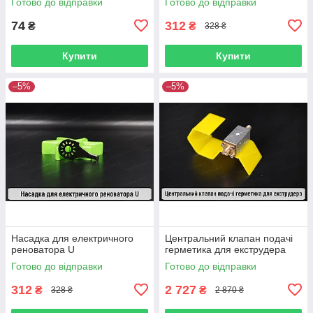
Готово до відправки
Готово до відправки
74
312
₴
₴
328 ₴
Купити
Купити
–5%
–5%
Насадка для електричного
Центральний клапан подачі
реноватора U
герметика для екструдера
Готово до відправки
Готово до відправки
312
2 727
₴
₴
328 ₴
2 870 ₴