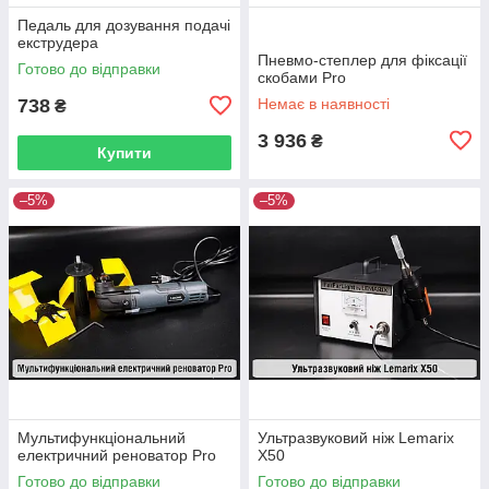
Педаль для дозування подачі
екструдера
Пневмо-степлер для фіксації
Готово до відправки
скобами Pro
738
Немає в наявності
₴
3 936
₴
Купити
–5%
–5%
Мультифункціональний
Ультразвуковий ніж Lemarix
електричний реноватор Pro
X50
Готово до відправки
Готово до відправки