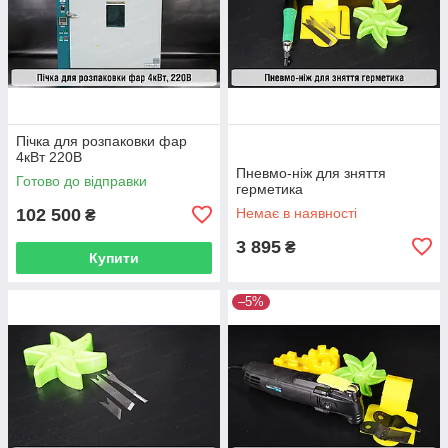
Пічка для розпаковки фар
4кВт 220В
Пневмо-ніж для зняття
Готово до відправки
герметика
102 500
Немає в наявності
₴
3 895
₴
Купити
–5%