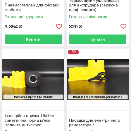
Термостійкий ущільнювач
Пневмостеплер для фіксації
для екструдера (сервісна
скобами
профілактика)
Готово до відправки
Готово до відправки
3 854
820
₴
₴
Купити
Купити
–5%
Ізоляційна стрічка 19x15м
синтетична чорна м'яка
Насадка для електричного
ізолента антискрип
реноватора L