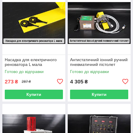
Насадка для електричного
Антистатичний іонний ручний
реноватора L мала
пневматичний пістолет
Готово до відправки
Готово до відправки
273
4 305
₴
₴
287 ₴
Купити
Купити