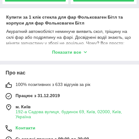
Купити за 1 клiк стекла для фар Фольксваген Бітл та
корпуси для фар Фольксваген Бітл
Акуратний автомобіліст неминуче виявить скол, тріщину на
склі фар або подряпину на фарі. Досвідчені водії знають, що
міняти запчастину у зборі не доцільно. Чому? Все просто:
відремонтувати корпус фари або замінити скло фари можна
Показати все
швидко, ощадливо і просто. Головне звернутися до
професіоналів!
Інтернет-магазин «
ФарФарЛайт
» найкращий онлайн-
Про нас
магазин, який має свій склад та дуже широкий асортимент на
різні варіанти скла та корпусів для фар.
Від
Фольксвагена
100% позитивних з 633 відгуків за рік
до
Акури
– все в наявності.
Набирайте! Крім того, ми
порадимо вам надійних установників – наших партнерів, які
Працює з 31.12.2019
можуть полагодити все.
м. Київ
Вам варто звернутися до
FarFarLight
з багатьох причин:
192-а Садова вулиця, будинок 69, Київ, 02000, Київ,
у нас найкращі ціни в Україні, а для постійних
Україна
партнерів – особливі умови;
Контакти
ми постачальники №1 в Україні, т.я. у нас найбільший
склад;