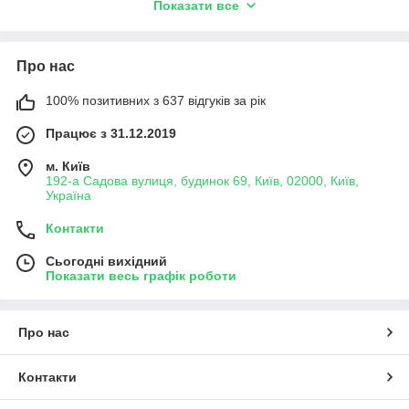
Показати все
у класі у 2013 році за версією
Euro NCAP
. І звичайно ж фари
зіграли не останню роль у дизайні розкішного авто. Але
навіть якщо з'явилася тріщина або скол — не біда.
Про нас
У нас на сайті в наявності скло фари
Мазератті
та корпус
фари
Мазерраті
. Купувати цілу фару не рекомендуємо!
100% позитивних з 637 відгуків за рік
Фара
Мазераті
в зборі дуже дорога! А замінити скло на фарі
або корпус на фарі можна дуже оперативно і легко, ще й
Працює з 31.12.2019
економно!
м. Київ
Галогенні, лазерні, лед, світлодіодні, ксенонові та неонові
192-а Садова вулиця, будинок 69, Київ, 02000, Київ,
фари, ходові вогні на авто (фари денного світла), фари
Україна
дальнього світла і ближнього — у нас уже більше 5000
комплектуючих для оптики всіх типів.
Контакти
Інтернет-магазин скла і фар головного світла
farfarlight.com.ua
Сьогодні вихідний
пропонує:
Показати весь графік роботи
онлайн-каталог із фото і технічними
характеристиками стекол для фар і корпусів для фар
іномарок;
Про нас
відмінні ціни від імпортера;
самовивіз у Києві (Осокорки) і швидка доставка по
Контакти
Україні (на наступний день);