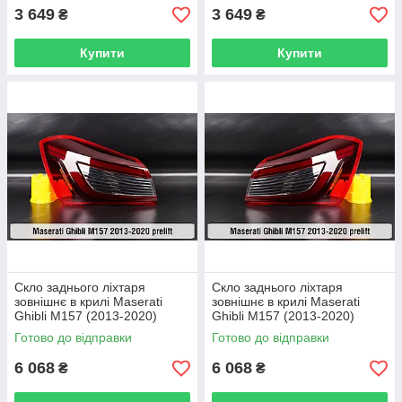
3 649
3 649
₴
₴
Купити
Купити
Скло заднього ліхтаря
Скло заднього ліхтаря
зовнішнє в крилі Maserati
зовнішнє в крилі Maserati
Ghibli M157 (2013-2020)
Ghibli M157 (2013-2020)
дорест ліве
дорест праве
Готово до відправки
Готово до відправки
6 068
6 068
₴
₴