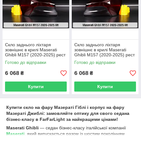
Скло заднього ліхтаря
Скло заднього ліхтаря
зовнішнє в крилі Maserati
зовнішнє в крилі Maserati
Ghibli M157 (2020-2025) рест
Ghibli M157 (2020-2025) рест
ліве
праве
Готово до відправки
Готово до відправки
6 068
6 068
₴
₴
Купити
Купити
Купити скло на фару Мазераті Гіблі і корпус на фару
Мазераті Джиблі: замовляйте оптику для свого седана
бізнес-класу в FarFarLight за найкращими цінами!
Maserati Ghibli
— седан бізнес-класу італійської компанії
Maserati
, який випускається разом із шостим поколінням
Maserati Quattroporte
.
Ghibli
III став кращим автомобілем