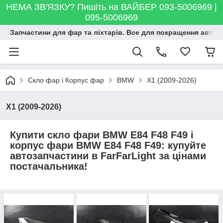
НЕМА ЗВ'ЯЗКУ? Пишіть на ВАЙБЕР 093-5006969 |
095-5006969
Запчастини для фар та ліхтарів. Все для покращення автосві
Скло фар і Корпус фар
BMW
X1 (2009-2026)
X1 (2009-2026)
Купити скло фари BMW E84 F48 F49 і
корпус фари BMW E84 F48 F49: купуйте
автозапчастини в FarFarLight за цінами
постачальника!