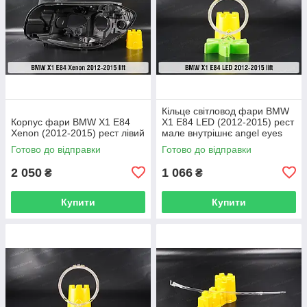
Кільце світловод фари BMW
Корпус фари BMW X1 E84
X1 E84 LED (2012-2015) рест
Xenon (2012-2015) рест лівий
мале внутрішнє angel eyes
ліве/праве
Готово до відправки
Готово до відправки
2 050
1 066
₴
₴
Купити
Купити