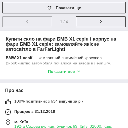
Показати ще
1
/ 4
Купити скло на фари БМВ X1 серія і корпус на
фари БМВ X1 серія: замовляйте якісне
автосвітло в FarFarLight!
BMW X1 серії
— компактний п'ятимісний кросовер.
Виробництво автомобіля почалося на заводі в Лейпцігу,
Німеччина, в жовтні 2009 року. Перше покоління було
Показати все
створено на платформі універсала BMW 3-ї серії,
відрізнялося шасі та електрогідравлічним підсилювачем
керма. Друге покоління автомобілів стало
Про нас
передньоприводними, в дорогих комплектаціях
повноприводними. Для китайського ринку випущена
100% позитивних з 634 відгуків за рік
подовжена версія X1 L (з 4,454 метрів до 4,56 метрів). У 2012
році успішно пройшов тест
Euro NCAP
.
Працює з 31.12.2019
Якщо вийшла з ладу світлотехніка для авто БМВ? Що ви
виберете — ремонт фар або покупку нових фар? Ремонт
м. Київ
оптики іномарки — оперативно і не дорого
192-а Садова вулиця, будинок 69, Київ, 02000, Київ,