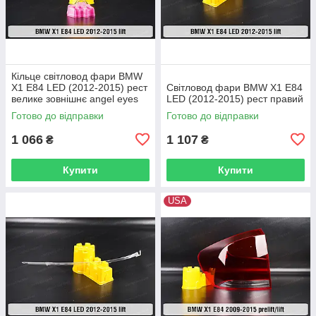
Кільце світловод фари BMW
X1 E84 LED (2012-2015) рест
Світловод фари BMW X1 E84
велике зовнішнє angel eyes
LED (2012-2015) рест правий
ліве/праве
Готово до відправки
Готово до відправки
1 066
1 107
₴
₴
Купити
Купити
USA