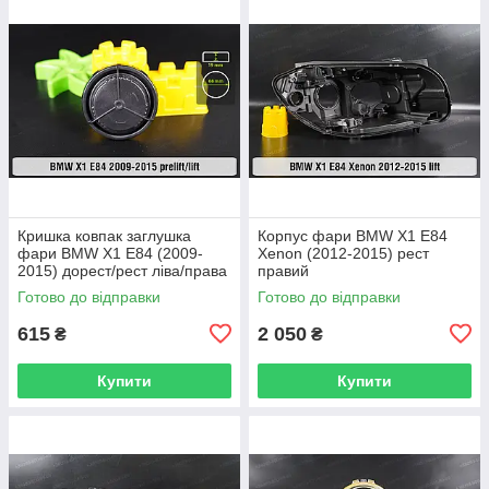
Кришка ковпак заглушка
Корпус фари BMW X1 E84
фари BMW X1 E84 (2009-
Xenon (2012-2015) рест
2015) дорест/рест ліва/права
правий
Готово до відправки
Готово до відправки
615
2 050
₴
₴
Купити
Купити