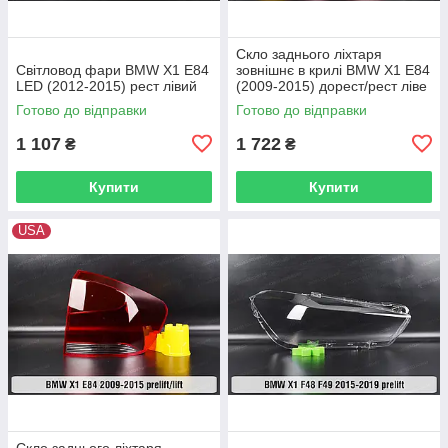
Скло заднього ліхтаря
Світловод фари BMW X1 E84
зовнішнє в крилі BMW X1 E84
LED (2012-2015) рест лівий
(2009-2015) дорест/рест ліве
Готово до відправки
Готово до відправки
1 107
1 722
₴
₴
Купити
Купити
USA
Скло заднього ліхтаря