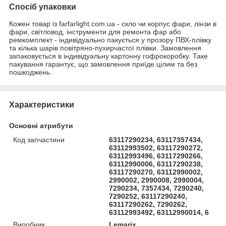
Спосіб упаковки
Кожен товар із farfarlight.com.ua - скло чи корпус фари, лінзи в
фари, світловод, інструменти для ремонта фар або
ремкомплект - індивідуально пакується у прозору ПВХ-плівку
та кілька шарів повітряно-пухирчастої плівки. Замовлення
запаковується в індивідуальну картонну гофрокоробку. Таке
пакування гарантує, що замовлення приїде цілим та без
пошкоджень.
Характеристики
Основні атрибути
Код запчастини
63117290234, 63117357434,
63112993502, 63117290272,
63112993496, 63117290266,
63112990006, 63117290238,
63117290270, 63112990002,
2990002, 2990008, 2990004,
7290234, 7357434, 7290240,
7290252, 63117290240,
63117290262, 7290262,
63112993492, 63112990014, 6
Виробник
Lemarix