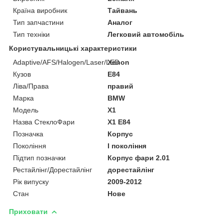
Країна виробник
Тайвань
Тип запчастини
Аналог
Тип техніки
Легковий автомобіль
Користувальницькі характеристики
Adaptive/AFS/Halogen/Laser/LED
Xenon
Кузов
E84
Ліва/Права
правий
Марка
BMW
Мoдель
X1
Назва СтеклоФари
X1 E84
Позначка
Корпус
Покоління
I покоління
Підтип позначки
Корпус фари 2.01
Рестайлінг/Дорестайлінг
дорестайлінг
Рік випуску
2009-2012
Стан
Нове
Приховати