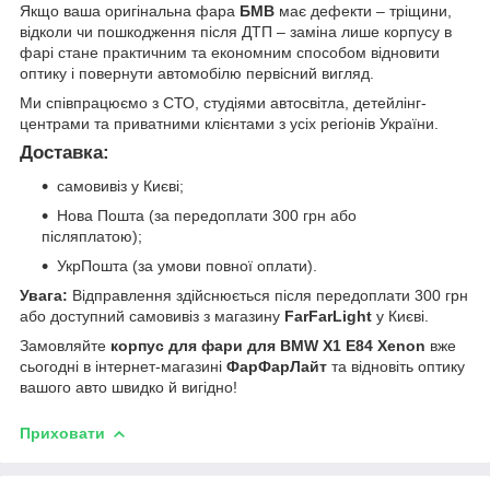
Якщо ваша оригінальна фара
БМВ
має дефекти – тріщини,
відколи чи пошкодження після ДТП – заміна лише корпусу в
фарі стане практичним та економним способом відновити
оптику і повернути автомобілю первісний вигляд.
Ми співпрацюємо з СТО, студіями автосвітла, детейлінг-
центрами та приватними клієнтами з усіх регіонів України.
Доставка:
самовивіз у Києві;
Нова Пошта (за передоплати 300 грн або
післяплатою);
УкрПошта (за умови повної оплати).
Увага:
Відправлення здійснюється після передоплати 300 грн
або доступний самовивіз з магазину
FarFarLight
у Києві.
Замовляйте
корпус для фари для BMW X1 E84 Xenon
вже
сьогодні в інтернет-магазині
ФарФарЛайт
та відновіть оптику
вашого авто швидко й вигідно!
Приховати