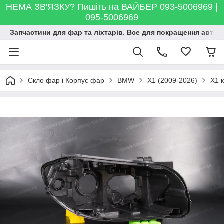
НЕМА ЗВ'ЯЗКУ? Пишіть на ВАЙБЕР 093-5006969 |
095-5006969
Запчастини для фар та ліхтарів. Все для покращення автосві
Скло фар і Корпус фар
BMW
X1 (2009-2026)
X1 