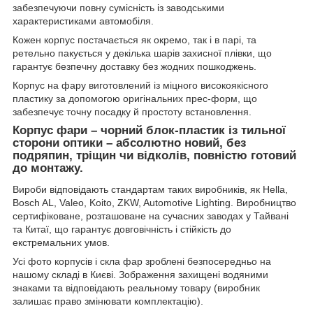
забезпечуючи повну сумісність із заводськими
характеристиками автомобіля.
Кожен корпус постачається як окремо, так і в парі, та
ретельно пакується у декілька шарів захисної плівки, що
гарантує безпечну доставку без жодних пошкоджень.
Корпус на фару виготовлений із міцного високоякісного
пластику за допомогою оригінальних прес-форм, що
забезпечує точну посадку й простоту встановлення.
Корпус фари – чорний блок-пластик із тильної
сторони оптики – абсолютно новий, без
подряпин, тріщин чи відколів, повністю готовий
до монтажу.
Вироби відповідають стандартам таких виробників, як Hella,
Bosch AL, Valeo, Koito, ZKW, Automotive Lighting. Виробництво
сертифіковане, розташоване на сучасних заводах у Тайвані
та Китаї, що гарантує довговічність і стійкість до
екстремальних умов.
Усі фото корпусів і скла фар зроблені безпосередньо на
нашому складі в Києві. Зображення захищені водяними
знаками та відповідають реальному товару (виробник
залишає право змінювати комплектацію).