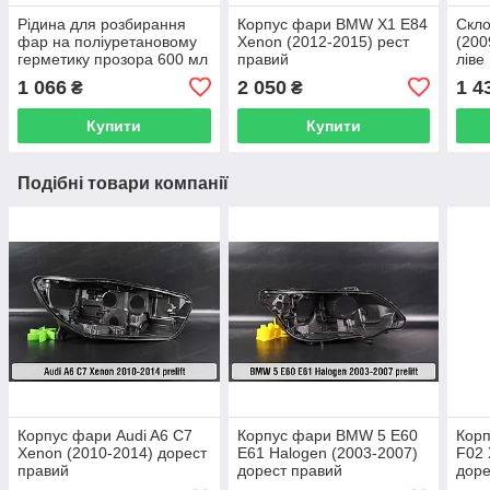
Рідина для розбирання
Корпус фари BMW X1 E84
Скл
фар на поліуретановому
Xenon (2012-2015) рест
(200
герметику прозора 600 мл
правий
ліве
1 066
2 050
1 4
₴
₴
Купити
Купити
Подібні товари компанії
Корпус фари Audi A6 C7
Корпус фари BMW 5 E60
Кор
Xenon (2010-2014) дорест
E61 Halogen (2003-2007)
F02 
правий
дорест правий
доре