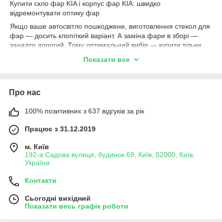
Купити скло фар KIA і корпус фар KIA: швидко
відремонтувати оптику фар
Якщо ваше автосвітло пошкоджене, виготовлення стекол для
фар — досить клопіткий варіант. А заміна фари в зборі —
занадто дорогий. Тому оптимальний вибір — купити тільки
необхідний компонент, а саме корпус або скло фари для Кіа.
Показати все
У
FarFarLight
вас чекає асортимент із більш, ніж
5000
моделей стекол і корпусів для лазерних, неонових,
галогенних, діодних, ксенонових — будь-яких автомобільних
Про нас
передніх фар. Мова про виключно оригінальні
автозапчастини, ввезені за програмою прямого імпорту
100% позитивних з 637 відгуків за рік
KIA
Magentis
,
Optima
,
Rio
,
Sorento
і
Sportage
.
Чи купуєте ви фари дальнього світла у нас на сайті
Працює з 31.12.2019
farfarlight.com.ua
, лед-фари ближнього світла або ходові
м. Київ
вогні на авто, в будь-якому випадку отримуєте:
192-а Садова вулиця, будинок 69, Київ, 02000, Київ,
консультації 24/7;
Україна
відправку по всій Україні або самовивіз у Києві;
Контакти
можливість попередньо побачити товар на живих
фото з нашої студії;
Сьогодні вихідний
Показати весь графік роботи
оплату різними способами.