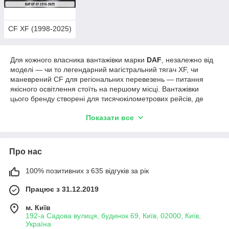
CF XF (1998-2025)
Для кожного власника вантажівки марки
DAF
, незалежно від
моделі — чи то легендарний магістральний тягач XF, чи
маневрений CF для регіональних перевезень — питання
якісного освітлення стоїть на першому місці. Вантажівки
цього бренду створені для тисячокілометрових рейсів, де
нічні переїзди у складних погодних умовах є звичною
Показати все
справою. Проте з часом навіть найстійкіша оптика зазнає
зносу: постійний вплив піскострую, дорожньої солі та
агресивної хімії перетворює прозоре скло на мутну
поверхню, вкриту сіткою мікротріщин і сколів. Це не лише
Про нас
псує солідний вигляд вантажівки, а й критично знижує безпеку
руху. Наш інтернет-магазин
FarFarLight
пропонує
100% позитивних з 635 відгуків за рік
професійне рішення: ви можете купити окремі комплектуючі
для відновлення оптики, що дозволить заощадити значні
Працює з 31.12.2019
кошти.
м. Київ
У нашому асортименті завжди є в наявності якісне скло для
192-а Садова вулиця, будинок 69, Київ, 02000, Київ,
фар, яке за своєю прозорістю та міцністю повністю відповідає
Україна
заводським стандартам. Компанія
ФарФарЛайт