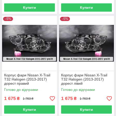
Купити
Купити
–5%
–5%
Корпус фари Nissan X-Trail
Корпус фари Nissan X-Trail
T32 Halogen (2013-2017)
T32 Halogen (2013-2017)
дорест правий
дорест лівий
Готово до відправки
Готово до відправки
1 675
1 675
₴
₴
1 763 ₴
1 763 ₴
Купити
Купити