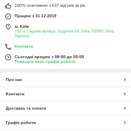
підготував величезний склад автозапчастин для відновлення
100% позитивних з 637 відгуків за рік
фар не тільки
Ніссана
, а й інших машин.
«Чому потіють фари на автомобілі?», «Чому з'явилися
Працює з 31.12.2019
тріщини на фарі?», «Як ремонтувати?» - дзвонять наші
м. Київ
клієнти та не знають, що робити. Ще є низка проблем, із
192-а Садова вулиця, будинок 69, Київ, 02000, Київ,
якими стикаються наші клієнти: фари постраждали в ДТП,
Україна
скло на фарі вицвіло, пожовкло, помутніло, фара виглядає
старою і змученою.
Контакти
Тюнінг? Ремонт? Заміна? Відновлення? Покупка нової
фари?
Сьогодні працює з 09:00 до 20:00
Показати весь графік роботи
Ці питання крутяться у голові кожного водія. Так, вибір не
легкий, коли не знаєш усіх нюансів. Але ми знаємо і готові
ділитися інформацією! Звертайтесь!
Про нас
FarFarLight цінує кожного клієнта та партнера:
ми знаємо, як важливо отримати своєчасне
Контакти
замовлення;
ми відчуваємо як це, коли зручно зробити оплату тим
Доставка та оплата
способом, що підходить саме платнику;
ми розуміємо, що товар має бути доставлений у
Графік роботи
цілісності та безпеці, тому упаковуємо його дуже добре;