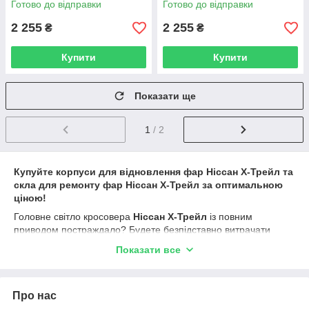
Готово до відправки
Готово до відправки
2 255
2 255
₴
₴
Купити
Купити
Показати ще
1
/ 2
Купуйте корпуси для відновлення фар Ніссан Х-Трейл та
скла для ремонту фар Ніссан Х-Трейл за оптимальною
ціною!
Головне світло кросовера
Ніссан Х-Трейл
із повним
приводом постраждало? Будете безпідставно витрачати
гроші на покупку цілої фари? А навіщо? Найчастіше можна
Показати все
замінити тільки зовнішню частину фари (а саме скло фари), і
фара вашого авто буде як нова. Не знали? Вже знаєте.
Розумне рішення ремонтувати фари, а не купувати нові.
Про нас
Супермаркет автозапчастин головного світла
ФарФарЛайт