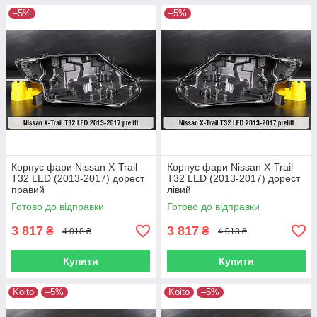
–5%
–5%
Корпус фари Nissan X-Trail
Корпус фари Nissan X-Trail
T32 LED (2013-2017) дорест
T32 LED (2013-2017) дорест
правий
лівий
Готово до відправки
Готово до відправки
3 817
3 817
₴
₴
4 018 ₴
4 018 ₴
Купити
Купити
Koito
–5%
Koito
–5%