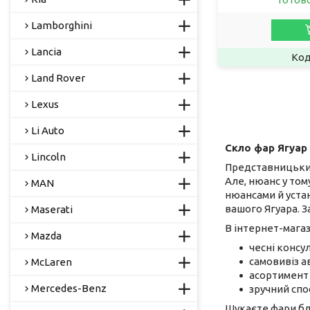
Lamborghini
Lancia
Land Rover
Lexus
Li Auto
Скло фар Ягуар 
Lincoln
Представницький 
Але, нюанс у том
MAN
нюансами й устан
вашого Ягуара. З
Maserati
В інтернет-мага
Mazda
чесні консу
самовивіз а
McLaren
асортимент 
Mercedes-Benz
зручний спо
Шукаєте фари бл