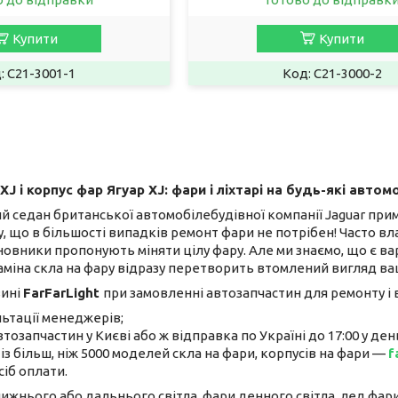
Купити
Купити
C21-3001-1
C21-3000-2
XJ і корпус фар Ягуар XJ: фари і ліхтарі на будь-які автомо
седан британської автомобілебудівної компанії Jaguar прим'я
у, що в більшості випадків ремонт фари не потрібен! Часто в
овники пропонують міняти цілу фару. Але ми знаємо, що є вар
аміна скла на фару відразу перетворить втомлений вигляд ва
зині
FarFarLight
при замовленні автозапчастин для ремонту і
льтації менеджерів;
втозапчастин у Києві або ж відправка по Україні до 17:00 у де
із більш, ніж 5000 моделей скла на фари, корпусів на фари —
f
сіб оплати.
ижнього або дальнього світла, фари денного світла, лед фар