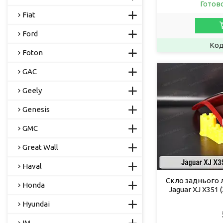
Готов
Fiat
Ford
Foton
GAC
Geely
Genesis
GMC
Great Wall
Haval
Скло заднього л
Honda
Jaguar XJ X351
Hyundai
IM