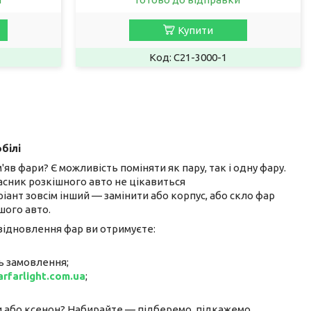
Купити
C21-3000-1
білі
в фари? Є можливість поміняти як пару, так і одну фару.
ласник розкішного авто не цікавиться
іант зовсім інший — замінити або корпус, або скло фар
шого авто.
 відновлення фар ви отримуєте:
нь замовлення;
arfarlight.com.ua
;
и або ксенон? Набирайте — підберемо, підкажемо.