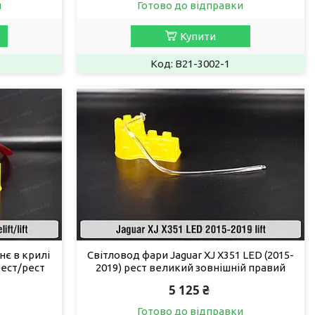
и
Готово до відправки
Купити
B21-3002-1
нє в крилі
Світловод фари Jaguar XJ X351 LED (2015-
рест/рест
2019) рест великий зовнішній правий
5 125 ₴
Готово до відправки