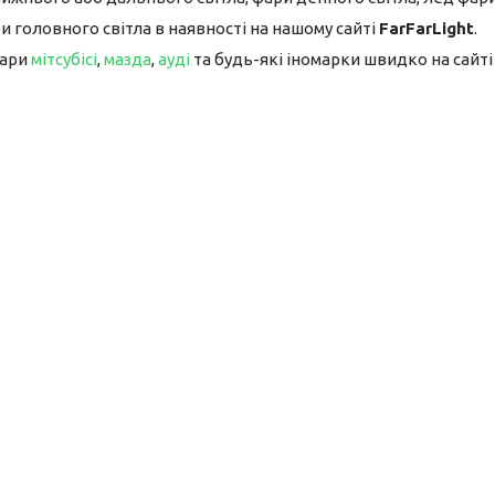
и головного світла в наявності на нашому сайті
FarFarLight
.
фари
мітсубісі
,
мазда
,
ауді
та будь-які іномарки швидко на сайт