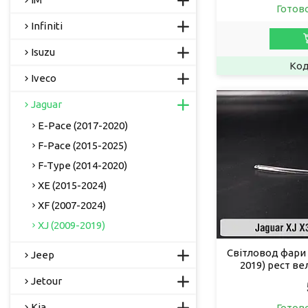
Готов
Infiniti
Isuzu
Iveco
Jaguar
E-Pace (2017-2020)
F-Pace (2015-2025)
F-Type (2014-2020)
XE (2015-2024)
XF (2007-2024)
XJ (2009-2019)
Світловод фари J
Jeep
2019) рест ве
Jetour
Kia
Готов