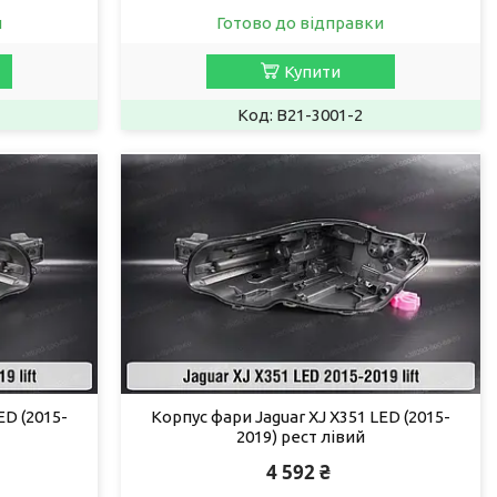
и
Готово до відправки
Купити
B21-3001-2
ED (2015-
Корпус фари Jaguar XJ X351 LED (2015-
2019) рест лівий
4 592 ₴