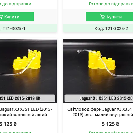
о до відправки
Готово до відправк
Купити
Купити
T21-3025-1
T21-3025-2
aguar XJ X351 LED (2015-
Світловод фари Jaguar XJ X351 
ликий зовнішній лівий
2019) рест малий внутрішні
5 125 ₴
5 125 ₴
о до відправки
Готово до відправк