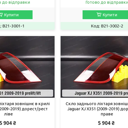
о до відправки
Готово до відправк
Купити
Купити
B21-3001-1
B21-3002-2
іхтаря зовнішнє в крилі
Скло заднього ліхтаря зовніш
 (2009-2019) дорест/рест
Jaguar XJ X351 (2009-2019) до
ліве
праве
5 904 ₴
5 904 ₴