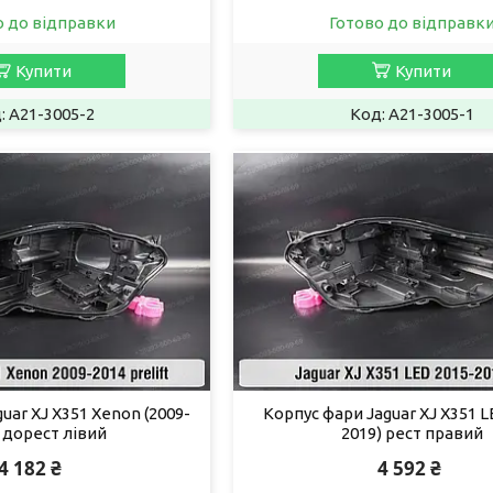
о до відправки
Готово до відправк
Купити
Купити
A21-3005-2
A21-3005-1
uar XJ X351 Xenon (2009-
Корпус фари Jaguar XJ X351 L
 дорест лівий
2019) рест правий
4 182 ₴
4 592 ₴