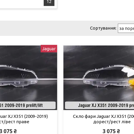
12
Jaguar
uar XJ X351 (2009-2019)
Скло фари Jaguar XJ X351 (20
ст/рест праве
дорест/рест ліве
3 075 ₴
3 075 ₴