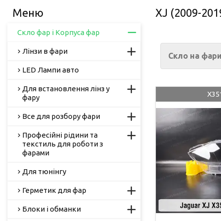
XJ (2009-201
Скло фар і Корпуса фар
Лінзи в фари
Скло на фари
LED Лампи авто
Для встановлення лінз у
X35
фару
Все для розбору фари
Професійні рідини та
текстиль для роботи з
фарами
Для тюнінгу
Герметик для фар
Блоки і обманки