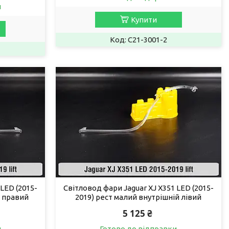
и
Купити
C21-3001-2
LED (2015-
Світловод фари Jaguar XJ X351 LED (2015-
й правий
2019) рест малий внутрішній лівий
5 125 ₴
и
Готово до відправки