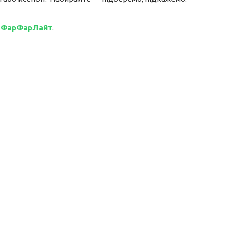
і
ФарФарЛайт
.