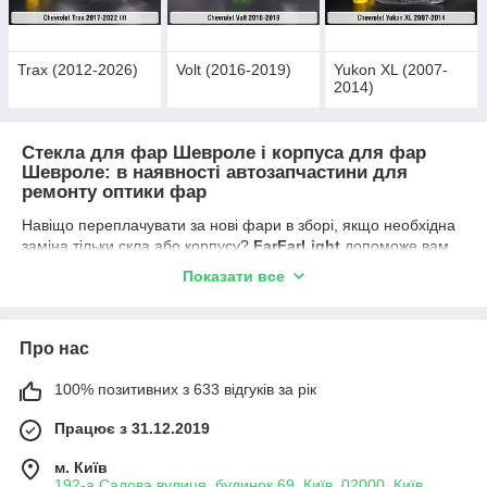
Trax (2012-2026)
Volt (2016-2019)
Yukon XL (2007-
2014)
Стекла для фар Шевроле і корпуса для фар
Шевроле: в наявності автозапчастини для
ремонту оптики фар
Навіщо переплачувати за нові фари в зборі, якщо необхідна
заміна тільки скла або корпусу?
FarFarLight
допоможе вам
вирішити будь-які проблеми з галогенними, діодними,
Показати все
лазерними, неоновими і ксеноновими фарами автомобіля (в
тому числі з біксеноновими лінзами). Відновлення розбитих
фар, вирішення проблеми запотівання фар, ремонт оптики
Про нас
авто з солідною економією — все це можливо завдяки
корпусам і стеклам фар
Шевроле
Captiva
,
Cruze
,
100% позитивних з 633 відгуків за рік
Epica
,
Equinox
,
Malibu
,
Malibu XL
и
Trax
.
Звертаючись у
FarFarLight
, ви отримуєте якість оригінальних
Працює з 31.12.2019
запчастин, вибір із понад
10 000
стекол фар для іномарок, а
ще:
м. Київ
192-а Садова вулиця, будинок 69, Київ, 02000, Київ,