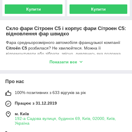
Купити
Купити
Скло фари Сітроен С5 і корпус фари Сітроен С5:
відновлення фар швидко
Фара средньорозмірного автомобіля французької компанії
Citroën С5
розбилася? Не хвилюйтеся. Можна її
відремонтувати або зібрати, звісно, дивлячись яка поломка.
Навіть при помутнінні, тріщині скло фари Сітроен легко
Показати все
замінити. Придбайте скло на фару або корпус на фару в
нашому інтернет-магазині
farfarlight.com.ua
(ми продаємо
понад
10000
комплектуючих до авто оптики і наш сайт має
Про нас
безліч позитивних
відгуків
— переконайтеся самі).
Нагадуємо, автозапчастини, придбані у нас, знадобляться:
100% позитивних з 633 відгуків за рік
після ДТП;
Працює з 31.12.2019
при тюнінгу оптики;
при пошкодженні вух корпусу;
м. Київ
192-а Садова вулиця, будинок 69, Київ, 02000, Київ,
при плямах на склі фар
Citroen
;
Україна
при подряпинах на склі фари
Сітроен
.