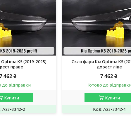
 Optima K5 (2019-2025)
Скло фари Kia Optima K5 (20
рест праве
дорест ліве
7 462 ₴
7 462 ₴
о до відправки
Готово до відправк
Купити
Купити
A23-3342-2
A23-3342-1