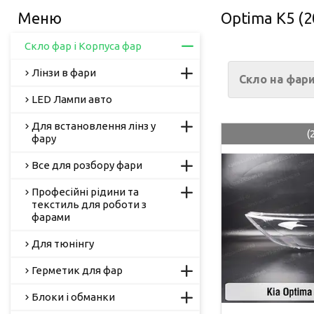
Optima K5 (2
Скло фар і Корпуса фар
Лінзи в фари
Скло на фари
LED Лампи авто
Для встановлення лінз у
(
фару
Все для розбору фари
Професійні рідини та
текстиль для роботи з
фарами
Для тюнінгу
Герметик для фар
Блоки і обманки