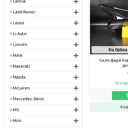
Lancia
Land Rover
Lexus
Li Auto
Lincoln
MAN
Скло фари Kia
до
Maserati
Mazda
Готов
McLaren
Mercedes-Benz
MG
Mini