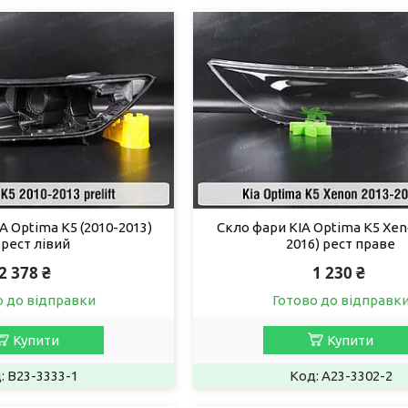
A Optima K5 (2010-2013)
Скло фари KIA Optima K5 Xen
рест лівий
2016) рест праве
2 378 ₴
1 230 ₴
о до відправки
Готово до відправк
Купити
Купити
B23-3333-1
A23-3302-2