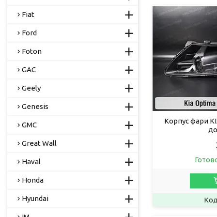
Fiat
Ford
Foton
GAC
Geely
Genesis
Корпус фари KI
GMC
до
Great Wall
Готов
Haval
Honda
Hyundai
IM