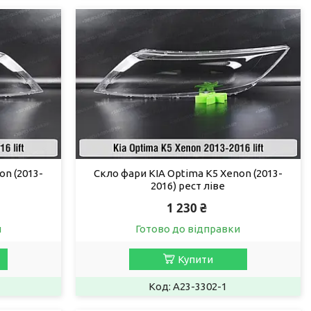
on (2013-
Скло фари KIA Optima K5 Xenon (2013-
2016) рест ліве
1 230 ₴
и
Готово до відправки
Купити
A23-3302-1