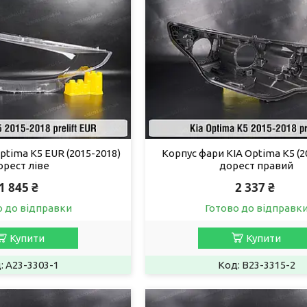
ptima K5 EUR (2015-2018)
Корпус фари KIA Optima K5 (2
орест ліве
дорест правий
1 845 ₴
2 337 ₴
о до відправки
Готово до відправк
Купити
Купити
A23-3303-1
B23-3315-2