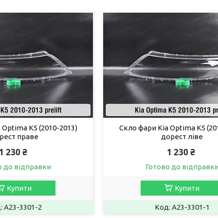
 Optima K5 (2010-2013)
Скло фари Kia Optima K5 (20
рест праве
дорест ліве
1 230 ₴
1 230 ₴
о до відправки
Готово до відправк
Купити
Купити
A23-3301-2
A23-3301-1