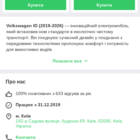
Купити
Купити
Volkswagen ID (2019-2026)
— інноваційний електромобіль,
який встановив нові стандарти в екологічно чистому
транспорті. Він поєднуює сучасний дизайн у поєднанні з
передовими технологіями пропонуює комфорт і потужність
для вимогливих водіїв.
Переваги оновлення оптики з FarFarLight:
Показати все
Ефективність:
Висока економія енергії завдяки
передовим технологіям Bi-LED лінз.
Безпека:
Яскраве освітлення доріг незалежно від
Про нас
погодний умов допоможе запобігти пригод на дорозі.
100% позитивних з 633 відгуків за рік
Дизайн:
Сучасний і стильний вигляд, що підкреслює
індивідуальність ваших фар.
Працює з 31.12.2019
Завдяки своїм передовим характеристикам,
Фольксваген
АйДі
стає вибором для тих, хто шукає надійний і екологічний
м. Київ
192-а Садова вулиця, будинок 69, Київ, 02000, Київ,
транспортний засіб, що відповідає потребам сучасного життя.
Україна
Ці автомобілі пропонують неперевершений баланс між
інноваціями, комфортом і безпекою, забезпечуючи при
Контакти
цьому яскравий досвід водіння.