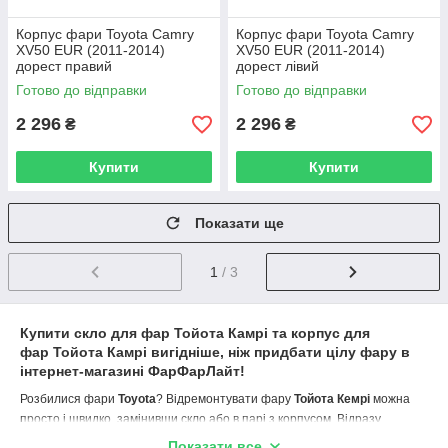
Корпус фари Toyota Camry
Корпус фари Toyota Camry
XV50 EUR (2011-2014)
XV50 EUR (2011-2014)
дорест правий
дорест лівий
Готово до відправки
Готово до відправки
2 296
2 296
₴
₴
Купити
Купити
Показати ще
1
/ 3
Купити скло для фар Тойота Камрі та корпус для
фар Тойота Камрі вигідніше, ніж придбати цілу фару в
інтернет-магазині ФарФарЛайт!
Розбилися фари
Toyota
? Відремонтувати фару
Тойота Кемрі
можна
просто і швидко, замінивши скло або в парі з корпусом. Відразу
звертайтеся за телефонами на
farfarlight.com.ua
(розкажіть
Показати все