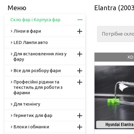
Elantra (200
Скло фар і Корпуса фар
Лінзи в фари
Потрібне скл
LED Лампи авто
Для встановлення лінз у
XD 
фару
Все для розбору фари
Професійні рідини та
текстиль для роботи з
фарами
Для тюнінгу
Герметик для фар
Блоки і обманки