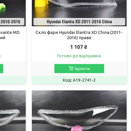
Avante MD
Скло фари Hyundai Elantra XD China (2011-
вий
2016) праве
1 107 ₴
и
Готово до відправки
Купити
A19-2741-2