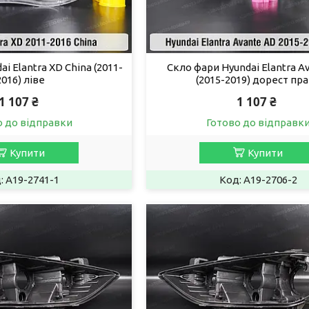
i Elantra XD China (2011-
Скло фари Hyundai Elantra A
2016) ліве
(2015-2019) дорест пр
1 107 ₴
1 107 ₴
о до відправки
Готово до відправк
Купити
Купити
A19-2741-1
A19-2706-2