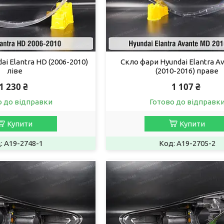
i Elantra HD (2006-2010)
Скло фари Hyundai Elantra A
ліве
(2010-2016) праве
1 230 ₴
1 107 ₴
о до відправки
Готово до відправк
Купити
Купити
A19-2748-1
A19-2705-2