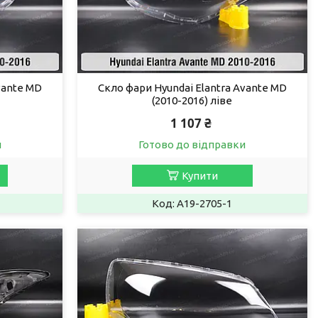
vante MD
Скло фари Hyundai Elantra Avante MD
(2010-2016) ліве
1 107 ₴
и
Готово до відправки
Купити
A19-2705-1