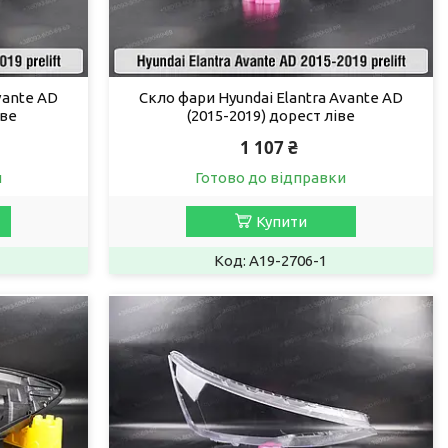
vante AD
Скло фари Hyundai Elantra Avante AD
аве
(2015-2019) дорест ліве
1 107 ₴
и
Готово до відправки
Купити
A19-2706-1