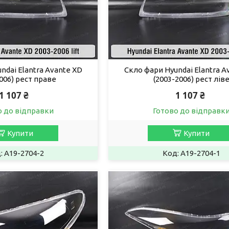
ndai Elantra Avante XD
Скло фари Hyundai Elantra A
006) рест праве
(2003-2006) рест лів
1 107 ₴
1 107 ₴
о до відправки
Готово до відправк
Купити
Купити
A19-2704-2
A19-2704-1