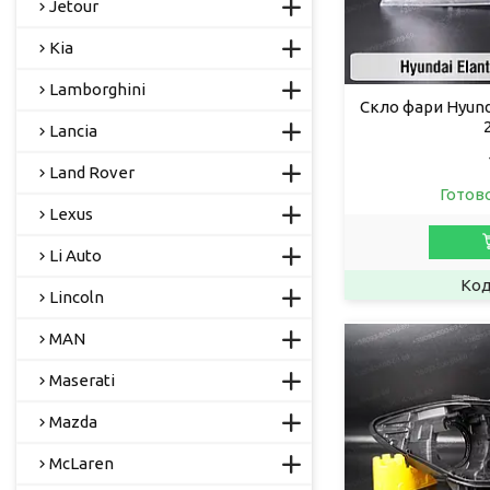
Jetour
Kia
Lamborghini
Скло фари Hyunda
Lancia
Land Rover
Готов
Lexus
Li Auto
Lincoln
MAN
Maserati
Mazda
McLaren