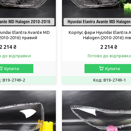
undai Elantra Avante MD
Корпус фари Hyundai Elantra 
2010-2016) правий
Halogen (2010-2016) лі
2 214 ₴
2 214 ₴
о до відправки
Готово до відправк
Купити
Купити
B19-2749-2
B19-2749-1