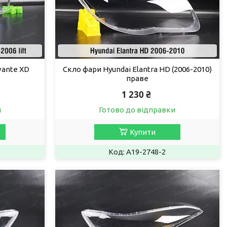
vante XD
Скло фари Hyundai Elantra HD (2006-2010)
е
праве
1 230 ₴
и
Готово до відправки
Купити
A19-2748-2