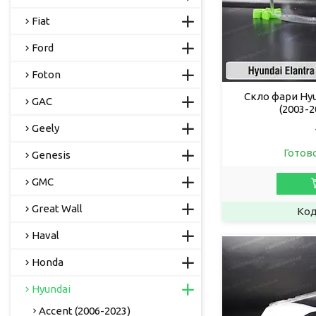
Fiat
Ford
Foton
Скло фари Hyu
GAC
(2003-2
Geely
Готов
Genesis
GMC
Great Wall
Haval
Honda
Hyundai
Accent (2006-2023)