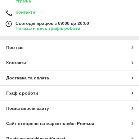
Україна
Чому ФарФарЛайт:
Контакти
деталі відмінної якості для Шевроле Каптіва Спорт;
збережена геометрія та кріплення;
Сьогодні працює з 09:00 до 20:00
Показати весь графік роботи
швидка доставка по Україні;
технічна підтримка та консультація.
Відновіть зовнішній вигляд фар
Chevrolet Captiva Sport
Про нас
(2006-2015)
разом із
FarFarLight
.
Контакти
Доставка та оплата
Графік роботи
Повна версія сайту
Сайт створено на маркетплейсі
Prom.ua
Політика конфіденційності