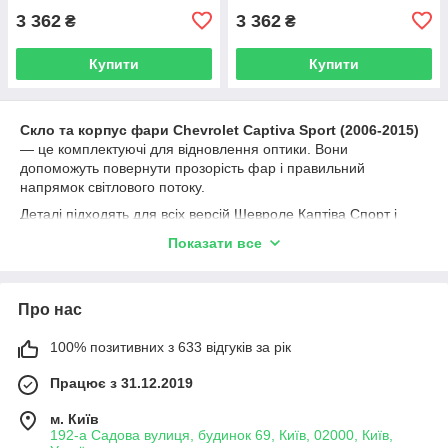
3 362
3 362
₴
₴
Купити
Купити
Скло та корпус фари Chevrolet Captiva Sport (2006-2015)
— це комплектуючі для відновлення оптики. Вони
допоможуть повернути прозорість фар і правильний
напрямок світлового потоку.
Деталі підходять для всіх версій Шевроле Каптіва Спорт і
повністю сумісні з оригінальними кріпленнями. Герметичний
Показати все
корпус запобігає запотіванню й потраплянню вологи.
Коли треба замінити стекло або корпус фари
Chevrolet Captiva Sport:
Про нас
після ДТП;
100% позитивних з 633 відгуків за рік
у разі тріснувшого або подряпаного скла фари;
у разі пошкодження вух корпусу;
Працює з 31.12.2019
у разі помутніння або втрати герметичності;
м. Київ
для реставрації або тюнінгу оптики.
192-а Садова вулиця, будинок 69, Київ, 02000, Київ,