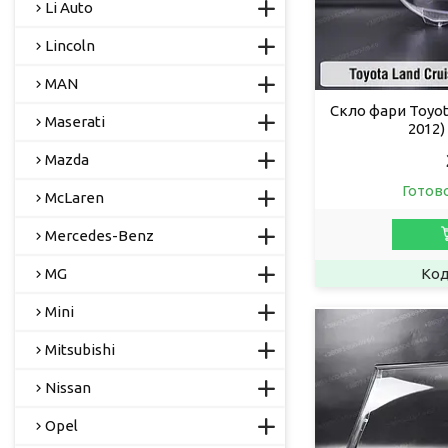
Li Auto
Lincoln
MAN
Скло фари Toyota
Maserati
2012)
Mazda
Готов
McLaren
Mercedes-Benz
MG
Mini
Mitsubishi
Nissan
Opel