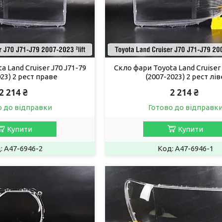
a Land Cruiser J70 J71-79
Скло фари Toyota Land Cruiser 
023) 2 рест праве
(2007-2023) 2 рест лів
2 214 ₴
2 214 ₴
о до відправки
Готово до відправк
Купити
Купити
A47-6946-2
A47-6946-1