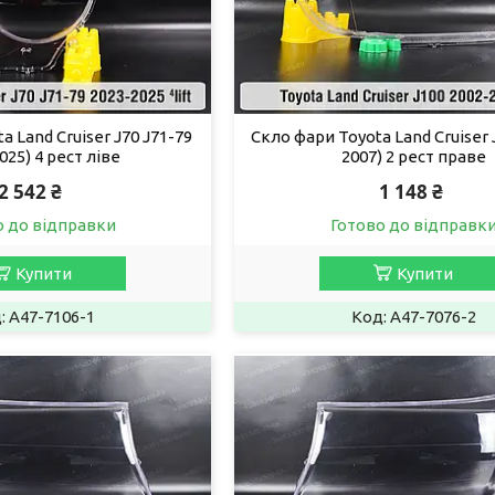
a Land Cruiser J70 J71-79
Скло фари Toyota Land Cruiser 
025) 4 рест ліве
2007) 2 рест праве
2 542 ₴
1 148 ₴
о до відправки
Готово до відправк
Купити
Купити
A47-7106-1
A47-7076-2