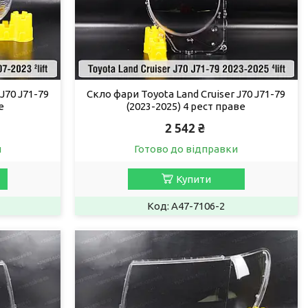
J70 J71-79
Скло фари Toyota Land Cruiser J70 J71-79
е
(2023-2025) 4 рест праве
2 542 ₴
и
Готово до відправки
Купити
A47-7106-2