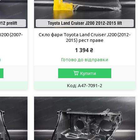
J200 (2007-
Скло фари Toyota Land Cruiser J200 (2012-
2015) рест праве
1 394 ₴
и
Готово до відправки
Купити
A47-7091-2