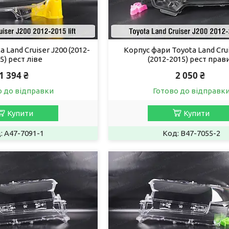
 Land Cruiser J200 (2012-
Корпус фари Toyota Land Crui
5) рест ліве
(2012-2015) рест прав
1 394 ₴
2 050 ₴
о до відправки
Готово до відправк
Купити
Купити
A47-7091-1
B47-7055-2