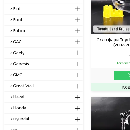
Fiat
Ford
Foton
Скло фари Toyot
GAC
(2007-2
Geely
Готов
Genesis
GMC
Great Wall
Haval
Honda
Hyundai
IM