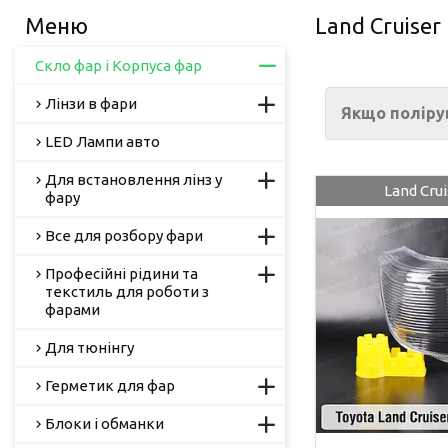
Land Cruiser
Скло фар і Корпуса фар
Лінзи в фари
Якщо полірув
LED Лампи авто
Для встановлення лінз у
Land Crui
фару
Все для розбору фари
Професійні рідини та
текстиль для роботи з
фарами
Для тюнінгу
Герметик для фар
Блоки і обманки