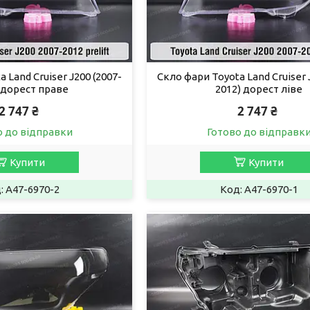
 Land Cruiser J200 (2007-
Скло фари Toyota Land Cruiser 
 дорест праве
2012) дорест ліве
2 747 ₴
2 747 ₴
о до відправки
Готово до відправк
Купити
Купити
A47-6970-2
A47-6970-1