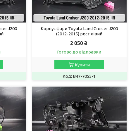
ser J200
Корпус фари Toyota Land Cruiser J200
ий
(2012-2015) рест лівий
2 050 ₴
и
Готово до відправки
Купити
B47-7055-1