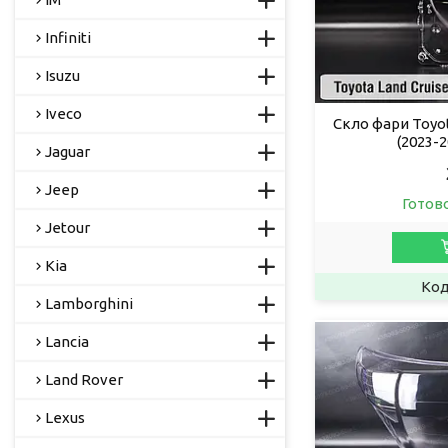
Infiniti
Isuzu
Iveco
Скло фари Toyot
(2023-2
Jaguar
Jeep
Готов
Jetour
Kia
Lamborghini
Lancia
Land Rover
Lexus