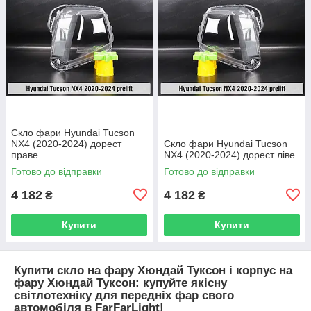
Скло фари Hyundai Tucson
NX4 (2020-2024) дорест
Скло фари Hyundai Tucson
праве
NX4 (2020-2024) дорест ліве
Готово до відправки
Готово до відправки
4 182
4 182
₴
₴
Купити
Купити
Купити скло на фару Хюндай Туксон і корпус на
фару Хюндай Туксон: купуйте якісну
світлотехніку для передніх фар свого
автомобіля в FarFarLight!