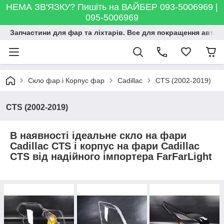
НЕМА ЗВ'ЯЗКУ? Пишіть на ВАЙБЕР 093-5006969 |
095-5006969
Запчастини для фар та ліхтарів. Все для покращення автосві
Скло фар і Корпус фар
Cadillac
CTS (2002-2019)
CTS (2002-2019)
В наявності ідеальне скло на фари
Cadillac CTS і корпус на фари Cadillac
CTS від надійного імпортера FarFarLight