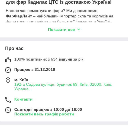
для фар Кадилак ЦТС із доставкою Україна!
Настав час ремонтувати фари? Ми допоможемо!
ФарФарЛайт
– найбільший імпортер скла та корпусів на
фари головного світла для будь-якої іномарки в Україні:
✅Асортимент – 10 000 позицій.
Показати все
✅100% сумісність.
✅Величезний склад склофар в Україні.
Про нас
✅Партнерство на кращих умовах.
100% позитивних з 634 відгуків за рік
✅Відправка день-у-день.
✅Швидка доставка по Україні.
Працює з 31.12.2019
✅Оплата зручним способом.
м. Київ
✅Вигідні ціни.
192-а Садова вулиця, будинок 69, Київ, 02000, Київ,
Україна
✅Реальні фотографії.
Залишились питання? Запрошуємо Вас до нас в офіс та на
Контакти
склад, огляньте склофару, ознайомтеся з відгуками –
Сьогодні працює з 10:00 до 16:00
обирайте самі. Якщо ви займаєтеся ремонтом фар, повірте,
Показати весь графік роботи
вам буде дуже приємно співпрацювати з нами!
Якісне скло фар із полікарбонату. Купувати фару не потрібно,