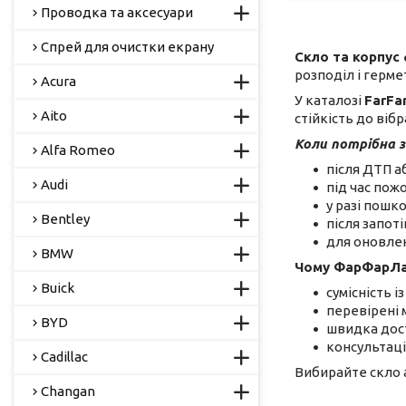
Проводка та аксесуари
Спрей для очистки екрану
Скло та корпус
розподіл і герме
Acura
У каталозі
FarFa
Aito
стійкість до вібр
Коли потрібна з
Alfa Romeo
після ДТП аб
Audi
під час пож
у разі пошк
Bentley
після запот
для оновле
BMW
Чому ФарФарЛа
Buick
сумісність і
перевірені 
BYD
швидка дост
консультаці
Cadillac
Вибирайте скло 
Changan