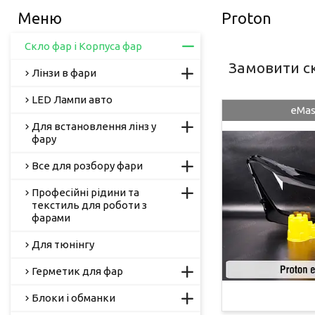
Proton
Скло фар і Корпуса фар
Замовити ск
Лінзи в фари
LED Лампи авто
eMas
Для встановлення лінз у
фару
Все для розбору фари
Професійні рідини та
текстиль для роботи з
фарами
Для тюнінгу
Герметик для фар
Блоки і обманки