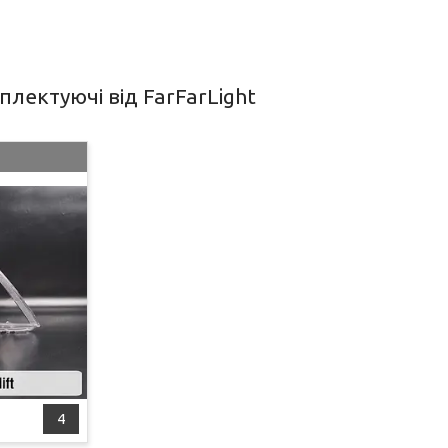
лектуючі від FarFarLight
4