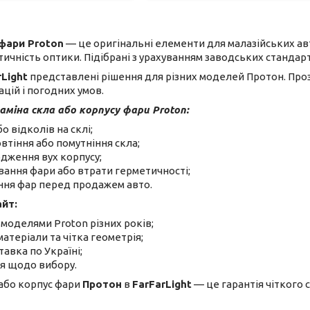
 фари Proton
— це оригінальні елементи для малазійських ав
тичність оптики. Підібрані з урахуванням заводських стандарт
rLight
представлені рішення для різних моделей Протон. Проз
ацій і погодних умов.
аміна скла або корпусу фари Proton:
о відколів на склі;
овтіння або помутніння скла;
одження вух корпусу;
івання фари або втрати герметичності;
ння фар перед продажем авто.
йт:
з моделями Proton різних років;
матеріали та чітка геометрія;
авка по Україні;
я щодо вибору.
або корпус фари
Протон
в
FarFarLight
— це гарантія чіткого 