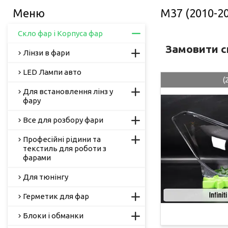
M37 (2010-2
Скло фар і Корпуса фар
Замовити ск
Лінзи в фари
LED Лампи авто
(
Для встановлення лінз у
фару
Все для розбору фари
Професійні рідини та
текстиль для роботи з
фарами
Для тюнінгу
Герметик для фар
Блоки і обманки