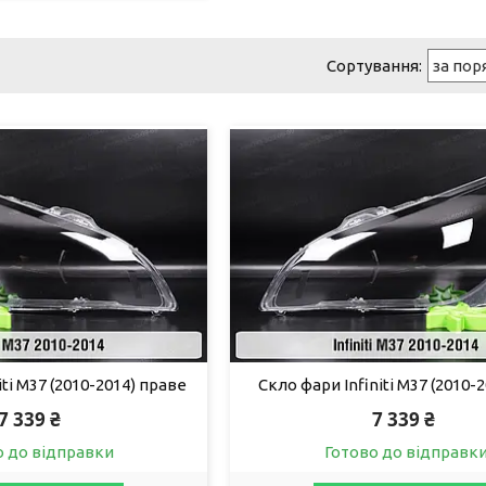
iti M37 (2010-2014) праве
Скло фари Infiniti M37 (2010-2
7 339 ₴
7 339 ₴
о до відправки
Готово до відправк