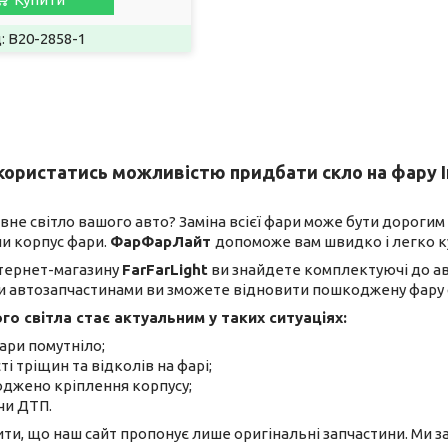
B20-2858-1
ористатись можливістю придбати скло на фару Інф
не світло вашого авто? Заміна всієї фари може бути дорогим
чи корпус фари.
ФарФарЛайт
допоможе вам швидко і легко к
нтернет-магазину
FarFarLight
ви знайдете комплектуючі до ав
ми автозапчастинами ви зможете відновити пошкоджену фару с
о світла стає актуальним у таких ситуаціях:
ари помутніло;
і тріщин та відколів на фарі;
джено кріплення корпусу;
 чи ДТП.
и, що наш сайт пропонує лише оригінальні запчастини. Ми заб