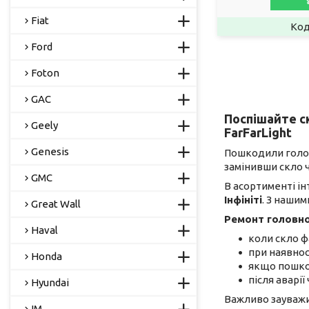
Fiat
Ford
Foton
GAC
Поспішайте ск
Geely
FarFarLight
Genesis
Пошкодили голов
замінивши скло 
GMC
В асортименті і
Інфініті
. З наши
Great Wall
Ремонт головног
Haval
коли скло ф
при наявност
Honda
якщо пошко
після аварії
Hyundai
Важливо зауважит
IM