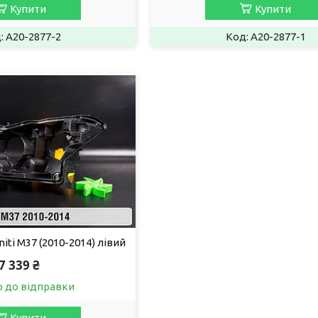
Купити
Купити
A20-2877-2
A20-2877-1
niti M37 (2010-2014) лівий
7 339 ₴
о до відправки
Купити