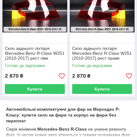
Скло заднього ліхтаря
Скло заднього ліхтаря
Mercedes-Benz R-Class W251
Mercedes-Benz R-Class W251
(2010-2017) рест ліве
(2010-2017) рест праве
Готово до відправки
Готово до відправки
2 870
2 870
₴
₴
Купити
Купити
Автомобільні комплектуючі для фар на Мерседес Р-
Класу: купити скло на фари та корпус на фари без
переплат
Серія мінівенів
Mercedes-Benz R-Class
не уникне ремонту
фар. Із часом кожне авто зіткнеться з такими поломками фар