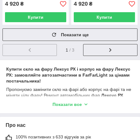
4 920
4 920
₴
₴
Купити
Купити
Показати ще
1
/ 3
Купити скло на фару Лексус РХ і корпус на фару Лексус
РХ: замовляйте автозапчастини в FarFarLight за цінами
постачальника!
Пропонуємо замінити скло на фарі або корпус на фарі та не
міняти цілу фару! Ремонт автомобільних фар
Лексус РХ
просто. Ви купуєте стеклофари або корпус фари на нашому
Показати все
сайті
farfarlight.com.ua
, потім звертаєтеся в СТО або до
установника і через пару годин фари вашого авто грають
новими фарбами.
Про нас
Lexus RX
— преміальний середньорозмірний кросовер, що
випускається японською компанією
Toyota
. Фари ближнього,
100% позитивних з 633 відгуків за рік
дальнього світла, фари денного світла (ходові вогні на авто)