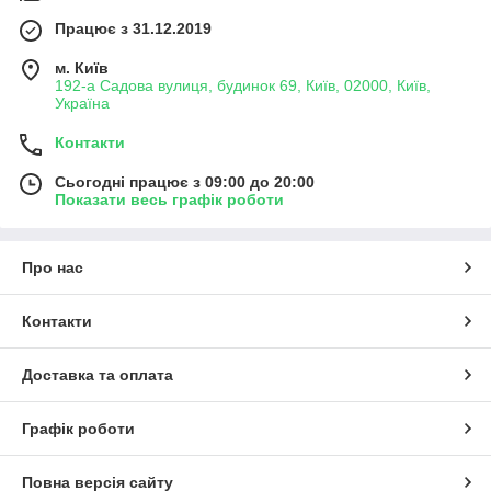
— вибір за вами:
Працює з 31.12.2019
ксенонові фари;
м. Київ
галогенні фари;
192-а Садова вулиця, будинок 69, Київ, 02000, Київ,
Україна
led фари;
діодні фари;
Контакти
лазерні фари;
Сьогодні працює з 09:00 до 20:00
неонові фари.
Показати весь графік роботи
Оригінальні автозапчастини на всі марки
Лексуса
від
FarFarLight
:
Про нас
більш ніж 5000 стекол фар і корпусів фар для
іномарок;
Контакти
імпорт без посередників;
доставка по Україні, самовивіз у Києві;
Доставка та оплата
менеджер на зв'язку в месенджерах;
оплата зручним способом;
Графік роботи
удароміцна упаковка;
якість автозапчастин
Lexus
перевіряється перед
Повна версія сайту