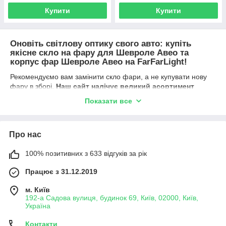
Купити
Купити
Оновіть світлову оптику свого авто: купіть
якісне скло на фару для Шевроле Авео та
корпус фар Шевроле Авео на FarFarLight!
Рекомендуємо вам замінити скло фари, а не купувати нову
фару в зборі.
Наш сайт налічує великий асортимент
автозапчастин для фар Авео:
Показати все
Стекла на фари.
Корпуси у фару.
Про нас
ДХВ.
Ангельські очі.
100% позитивних з 633 відгуків за рік
Світловоди.
Працює з 31.12.2019
Стекла задніх ліхтарів.
м. Київ
Допоміжні речовини для розбору фар.
192-а Садова вулиця, будинок 69, Київ, 02000, Київ,
Ці запчастини допоможуть вам вирішити багато проблем,
Україна
пов'язаних із відновленням головного світла вашого
Контакти
Шевроле.
Якщо у вашої автівки: