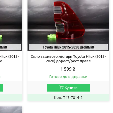
ilux (2015-
Скло заднього ліхтаря Toyota Hilux (2015-
ве
2020) дорест/рест праве
1 599 ₴
и
Готово до відправки
Купити
T47-7014-2