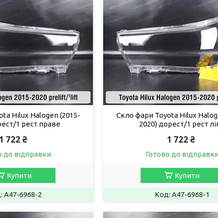
ta Hilux Halogen (2015-
Скло фари Toyota Hilux Halog
рест/1 рест праве
2020) дорест/1 рест лі
1 722 ₴
1 722 ₴
о до відправки
Готово до відправк
Купити
Купити
A47-6968-2
A47-6968-1