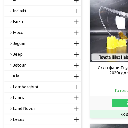
Infiniti
Isuzu
Iveco
Jaguar
Jeep
Jetour
Скло фари Toyo
2020) до
Kia
Lamborghini
Готов
Lancia
Land Rover
Lexus