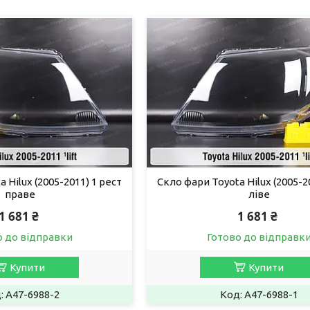
 Hilux (2005-2011) 1 рест
Скло фари Toyota Hilux (2005-2
праве
ліве
1 681 ₴
1 681 ₴
о до відправки
Готово до відправк
Купити
Купити
A47-6988-2
A47-6988-1