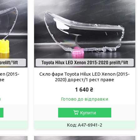
en (2015-
Скло фари Toyota Hilux LED Xenon (2015-
ве
2020) дорест/1 рест праве
1 640 ₴
и
Готово до відправки
Купити
A47-6941-2