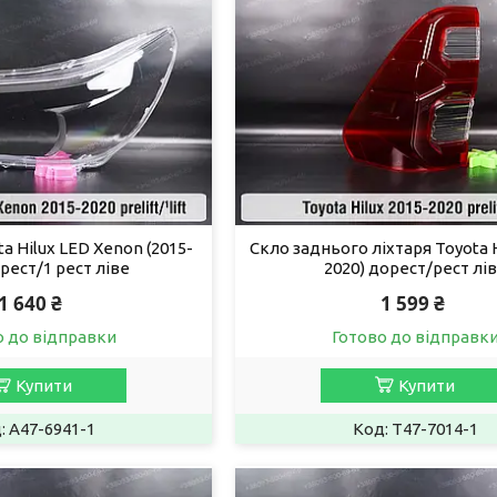
a Hilux LED Xenon (2015-
Скло заднього ліхтаря Toyota H
рест/1 рест ліве
2020) дорест/рест лі
1 640 ₴
1 599 ₴
о до відправки
Готово до відправк
Купити
Купити
A47-6941-1
T47-7014-1