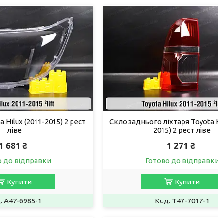
 Hilux (2011-2015) 2 рест
Скло заднього ліхтаря Toyota H
ліве
2015) 2 рест ліве
1 681 ₴
1 271 ₴
о до відправки
Готово до відправк
Купити
Купити
A47-6985-1
T47-7017-1