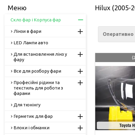
Hilux (2005-
Скло фар і Корпуса фар
Лінзи в фари
Оперативно т
LED Лампи авто
Для встановлення лінз у
(
фару
Все для розбору фари
Професійні рідини та
текстиль для роботи з
фарами
Для тюнінгу
Герметик для фар
Блоки і обманки