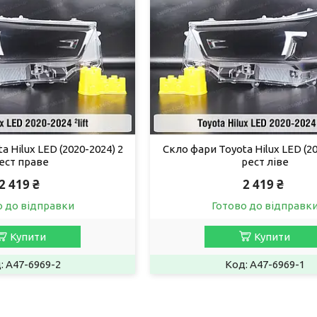
a Hilux LED (2020-2024) 2
Скло фари Toyota Hilux LED (20
ест праве
рест ліве
2 419 ₴
2 419 ₴
о до відправки
Готово до відправк
Купити
Купити
A47-6969-2
A47-6969-1