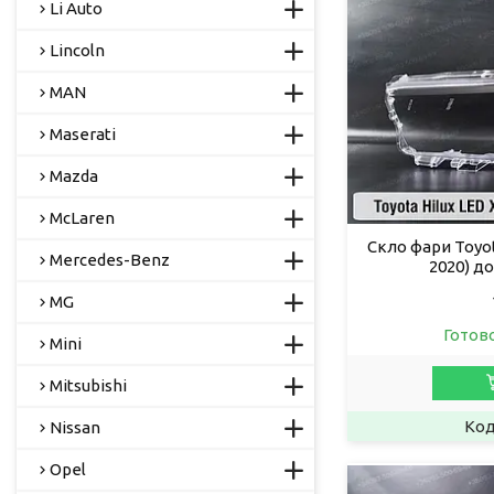
Li Auto
Lincoln
MAN
Maserati
Mazda
McLaren
Скло фари Toyot
Mercedes-Benz
2020) до
MG
Готов
Mini
Mitsubishi
Nissan
Opel