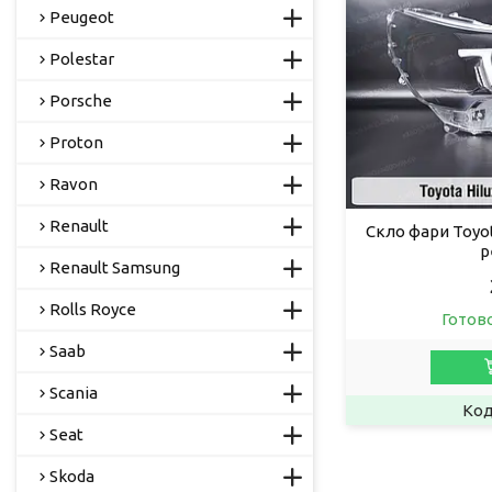
Peugeot
Polestar
Porsche
Proton
Ravon
Renault
Скло фари Toyot
р
Renault Samsung
Rolls Royce
Готов
Saab
Scania
Seat
Skoda