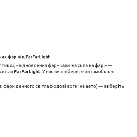
их фар від FarFarLight
тики», «відновлення фар», «заміна скла на фарі» —
освітла
FarFarLight
. У нас ви підберете автомобільні
а, фари денного світла (ходові вогні на авто) — виберіть