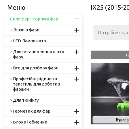
IX25 (2015-2
Скло фар і Корпуса фар
Лінзи в фари
Потрібне скл
LED Лампи авто
Для встановлення лінз у
(
фару
Все для розбору фари
Професійні рідини та
текстиль для роботи з
фарами
Для тюнінгу
Герметик для фар
Блоки і обманки