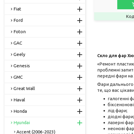
Fiat
Ford
Foton
GAC
Geely
Скло для фар Хюн
«Ремонт пластико
Genesis
проблемні запити
передні фари на
GMC
Фари дальнього с
Great Wall
те, що вас цікав
галогенні ф
Haval
біксенонові
лід фари;
Honda
діодні фари
Hyundai
лазерні фар
неонові фар
Accent (2006-2023)