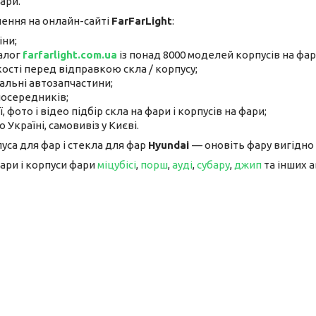
ари.
ення на онлайн-сайті
FarFarLight
:
іни;
алог
farfarlight.com.ua
із понад 8000 моделей корпусів на фар
ості перед відправкою скла / корпусу;
альні автозапчастини;
посередників;
, фото і відео підбір скла на фари і корпусів на фари;
 Україні, самовивіз у Києві.
уса для фар і стекла для фар
Hyundai
— оновіть фару вигідно
ари і корпуси фари
міцубісі
,
порш
,
ауді
,
субару
,
джип
та інших а