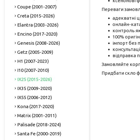
ксенонові ф
Coupe (2001-2007)
Переваги замовл
Creta (2015-2026)
адекватні ц
онлайн-кат
Elantra (2003-2026)
контроль як
Encino (2017-2020)
100% оригін
Genesis (2008-2026)
імпорт без 
консультації
Getz (2005-2009)
відправка по
H1 (2007-2023)
Замовляйте корп
I10 (2007-2010)
Придбати скло ф
IX25 (2015-2026)
IX35 (2009-2020)
IX55 (2006-2012)
Kona (2017-2020)
Matrix (2001-2011)
Palisade (2018-2024)
Santa Fe (2000-2019)