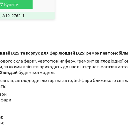
Купити
A19-2762-1
дай IX25 та корпус для фар Хюндай IX25: ремонт автомобільн
вого скла фари», «автотюнінг фар», «ремонт світлодіодної оп
, за якими клієнти приходять до нас в інтернет-магазин авт
Хюндай
будь-якої моделі.
вітла, світлодіодні ліхтарі на авто, led-фари ближнього світл
ить:
ари;
 фари
;
и;
и;