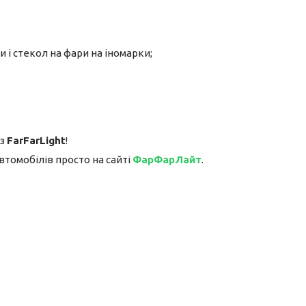
и і стекол на фари на іномарки;
 з
FarFarLight
!
втомобілів просто на сайті
ФарФарЛайт
.