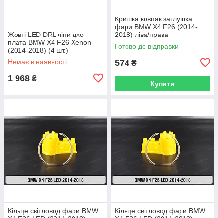
Кришка ковпак заглушка
фари BMW X4 F26 (2014-
Жовті LED DRL чіпи дхо
2018) ліва/права
плата BMW X4 F26 Xenon
Готово до відправки
(2014-2018) (4 шт.)
Немає в наявності
574
₴
1 968
₴
Купити
Кільце світловод фари BMW
Кільце світловод фари BMW