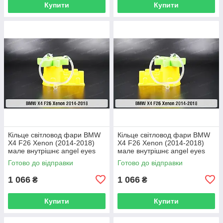
Купити
Купити
Кільце світловод фари BMW
Кільце світловод фари BMW
X4 F26 Xenon (2014-2018)
X4 F26 Xenon (2014-2018)
мале внутрішнє angel eyes
мале внутрішнє angel eyes
праве
ліве
Готово до відправки
Готово до відправки
1 066
1 066
₴
₴
Купити
Купити