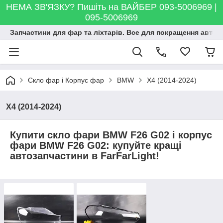
НЕМА ЗВ'ЯЗКУ? Пишіть на ВАЙБЕР 093-5006969 |
095-5006969
Запчастини для фар та ліхтарів. Все для покращення автосві
Скло фар і Корпус фар
BMW
X4 (2014-2024)
X4 (2014-2024)
Купити скло фари BMW F26 G02 і корпус
фари BMW F26 G02: купуйте кращі
автозапчастини в FarFarLight!