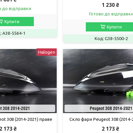
1 230 ₴
о до відправки
Готово до відправк
Купити
Купити
A38-5564-1
G38-5500-2
Halogen
ot 308 (2014-2021) праве
Скло фари Peugeot 308 (2014-2
2 173 ₴
2 173 ₴