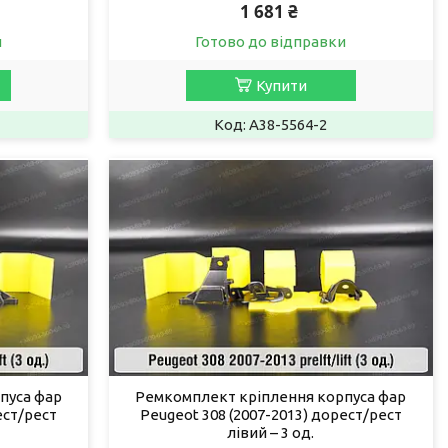
1 681 ₴
и
Готово до відправки
Купити
A38-5564-2
пуса фар
Ремкомплект кріплення корпуса фар
ест/рест
Peugeot 308 (2007-2013) дорест/рест
лівий – 3 од.