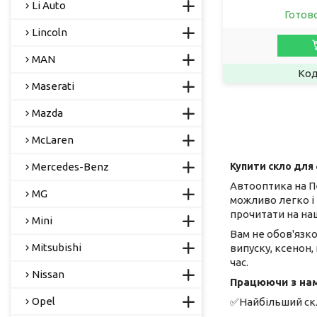
Li Auto
Готов
Lincoln
MAN
Maserati
Mazda
McLaren
Mercedes-Benz
Купити скло для
Автооптика на П
MG
можливо легко і
прочитати на наш
Mini
Вам не обов'язко
Mitsubishi
випуску, ксенон,
час.
Nissan
Працюючи з нам
Opel
✅Найбільший скл