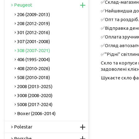
✅Склад-магазин 
Peugeot
✅Найшвидша дост
206 (2009-2013)
✅Опт та роздріб.
208 (2012-2019)
✅Відправка день
301 (2012-2016)
✅Оплата зручним 
307 (2001-2008)
✅Огляд автозапч
308 (2007-2021)
✅"Рідні" світлини
406 (1995-2004)
Скло та корпуси 
408 (2010-2026)
задоволені клієн
508 (2010-2018)
Шукаєте скло фа
2008 (2013-2025)
3008 (2008-2020)
5008 (2017-2024)
Boxer (2006-2014)
Polestar
Porsche