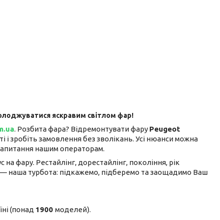
асолоджуватися яскравим світлом фар!
m.ua
. Розбита фара? Відремонтувати фару
Peugeot
 і зробіть замовлення без зволікань. Усі нюанси можна
 запитання нашим операторам.
 на фару. Рестайлінг, дорестайлінг, покоління, рік
алі — наша турбота: підкажемо, підберемо та заощадимо Ваш
їні (понад
1900
моделей).