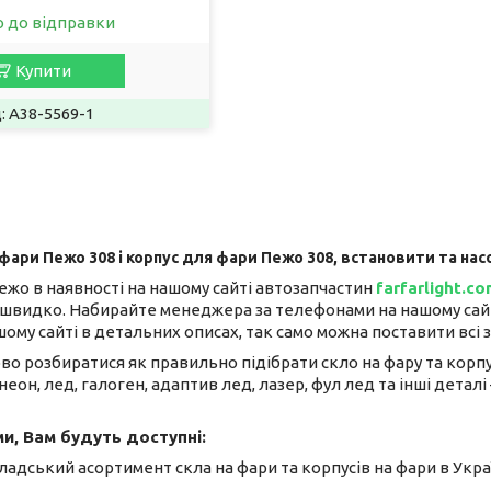
о до відправки
Купити
A38-5569-1
 фари Пежо 308 і корпус для фари Пежо 308, встановити та н
ежо в наявності на нашому сайті автозапчастин
farfarlight.co
 швидко. Набирайте менеджера за телефонами на нашому сайті
ому сайті в детальних описах, так само можна поставити всі
во розбиратися як правильно підібрати скло на фару та корпус
 неон, лед, галоген, адаптив лед, лазер, фул лед та інші дет
и, Вам будуть доступні:
адський асортимент скла на фари та корпусів на фари в Укра