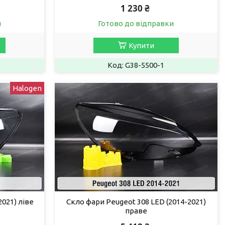
1 230 ₴
и
Готово до відправки
Купити
G38-5500-1
Halogen
021) ліве
Скло фари Peugeot 308 LED (2014-2021)
праве