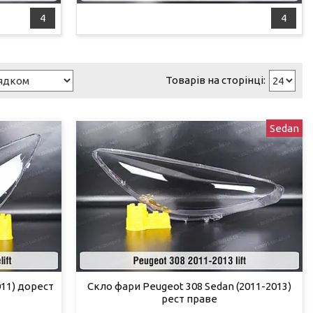
4
4
Sedan
011) дорест
Скло фари Peugeot 308 Sedan (2011-2013)
рест праве