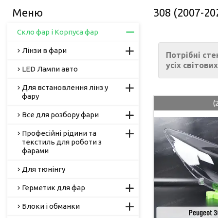
308 (2007-20
Скло фар і Корпуса фар
Лінзи в фари
Потрібні сте
усіх світових
LED Лампи авто
Для встановлення лінз у
фару
(
Все для розбору фари
Професійні рідини та
текстиль для роботи з
фарами
Для тюнінгу
Герметик для фар
Блоки і обманки