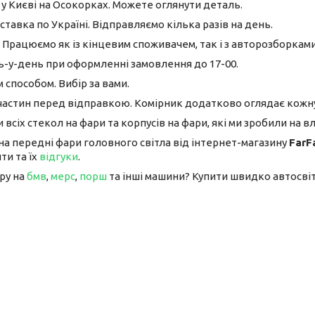
у Києві на Осокорках. Можете оглянути деталь.
авка по Україні. Відправляємо кілька разів на день.
 Працюємо як із кінцевим споживачем, так і з авторозборками
-у-день при оформленні замовлення до 17-00.
способом. Вибір за вами.
астин перед відправкою. Комірник додатково оглядає кожну
 всіх стекол на фари та корпусів на фари, які ми зробили на вл
на передні фари головного світла від інтернет-магазину
FarF
ти та їх
відгуки
.
ру на
бмв
,
мерс
,
порш
та інші машини? Купити швидко автосвітл