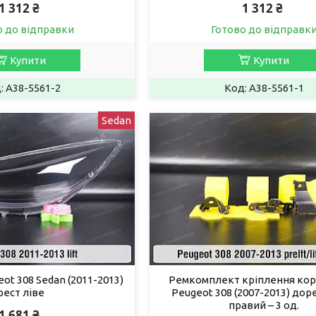
1 312 ₴
1 312 ₴
о до відправки
Готово до відправк
Купити
Купити
A38-5561-2
A38-5561-1
Sedan
ot 308 Sedan (2011-2013)
Ремкомплект кріплення кор
рест ліве
Peugeot 308 (2007-2013) дор
правий – 3 од.
1 681 ₴