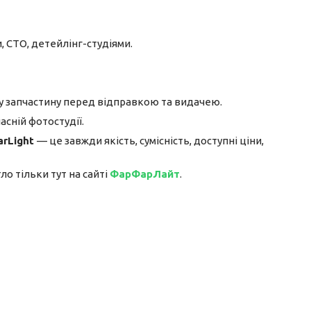
, СТО, детейлінг-студіями.
 запчастину перед відправкою та видачею.
асній фотостудії.
arLight
— це завжди якість, сумісність, доступні ціни,
о тільки тут на сайті
ФарФарЛайт
.