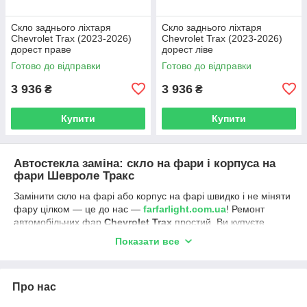
Скло заднього ліхтаря
Скло заднього ліхтаря
Chevrolet Trax (2023-2026)
Chevrolet Trax (2023-2026)
дорест праве
дорест ліве
Готово до відправки
Готово до відправки
3 936
3 936
₴
₴
Купити
Купити
Автостекла заміна: скло на фари і корпуса на
фари Шевроле Тракс
Замінити скло на фарі або корпус на фарі швидко і не міняти
фару цілком — це до нас —
farfarlight.com.ua
! Ремонт
автомобільних фар
Chevrolet Trax
простий. Ви купуєте
стеклофари або корпус фари, звертаєтеся до установника і
Показати все
через пару годин ваш запит вирішений.
Фари ближнього, дальнього світла, фари денного світла
(ходові вогні на авто) — вибір за вами:
Про нас
ксенонові фари;