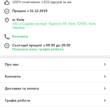
100% позитивних з 633 відгуків за рік
галогенні фари;
led фари;
Працює з 31.12.2019
діодні фари;
м. Київ
лазерні фари;
192-а Садова вулиця, будинок 69, Київ, 02000, Київ,
Україна
неонові фари.
Контакти
Автозапчастини Шевролле від
FarFarLight
:
більш ніж 10000 стекол фар і корпусів фар для
Сьогодні працює з 09:00 до 20:00
іномарок;
Показати весь графік роботи
імпорт без посередників;
доставка по Україні, самовивіз у Києві;
Про нас
менеджер на зв'язку;
оплата зручним способом;
Контакти
удароміцна упаковка;
якість автозапчастин Chevrolet перевіряється перед
Доставка та оплата
відправкою.
Аксесуари для автотюнінгу від інтернет-магазину
FarFarLight
Графік роботи
зроблять автосвітло вашого залізного коня ідеальним.