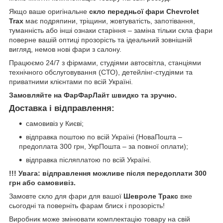
Якщо ваше оригінальне
скло передньої фари Chevrolet
Trax
має подряпини, тріщини, жовтуватість, запотівання,
туманність або інші ознаки старіння – заміна тільки скла фари
поверне вашій оптиці прозорість та ідеальний зовнішній
вигляд, немов нові фари з салону.
Працюємо 24/7 з фірмами, студіями автосвітла, станціями
технічного обслуговування (СТО), детейлінг-студіями та
приватними клієнтами по всій Україні.
Замовляйте на ФарФарЛайт швидко та зручно.
Доставка і відправлення:
самовивіз у Києві;
відправка поштою по всій Україні (НоваПошта –
предоплата 300 грн, УкрПошта – за повної оплати);
відправка післяплатою по всій Україні.
!!! Увага: відправлення можливе після передоплати 300
грн або самовивіз.
Замовте скло для фари для вашої
Шевроле Тракс
вже
сьогодні та поверніть фарам блиск і прозорість!
Виробник може змінювати комплектацію товару на свій