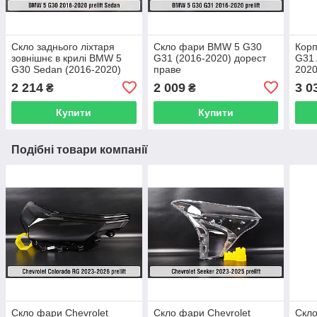
Скло заднього ліхтаря
Скло фари BMW 5 G30
Кор
зовнішнє в крилі BMW 5
G31 (2016-2020) дорест
G31 
G30 Sedan (2016-2020)
праве
2020
дорест ліве
2 214
2 009
3 0
₴
₴
Купити
Купити
Подібні товари компанії
Скло фари Chevrolet
Скло фари Chevrolet
Скло