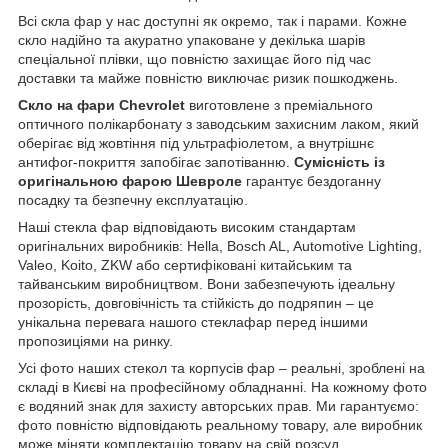
Всі скла фар у нас доступні як окремо, так і парами. Кожне
скло надійно та акуратно упаковане у декілька шарів
спеціальної плівки, що повністю захищає його під час
доставки та майже повністю виключає ризик пошкоджень.
Скло на фари Chevrolet
виготовлене з преміального
оптичного полікарбонату з заводським захисним лаком, який
оберігає від жовтіння під ультрафіолетом, а внутрішнє
антифог-покриття запобігає запотіванню.
Сумісність із
оригінальною фарою Шевроле
гарантує бездоганну
посадку та безпечну експлуатацію.
Наші стекла фар відповідають високим стандартам
оригінальних виробників: Hella, Bosch AL, Automotive Lighting,
Valeo, Koito, ZKW або сертифіковані китайським та
тайванським виробництвом. Вони забезпечують ідеальну
прозорість, довговічність та стійкість до подряпин – це
унікальна перевага нашого стеклафар перед іншими
пропозиціями на ринку.
Усі фото наших стекол та корпусів фар – реальні, зроблені на
складі в Києві на професійному обладнанні. На кожному фото
є водяний знак для захисту авторських прав. Ми гарантуємо:
фото повністю відповідають реальному товару, але виробник
може міняти комплектацію товару на свій розсуд.