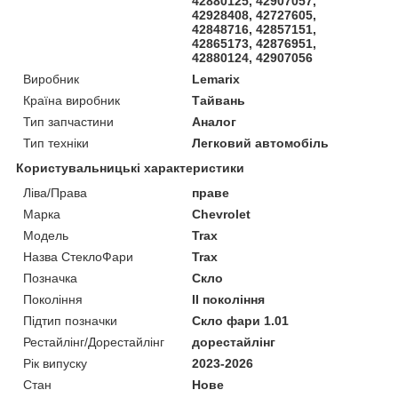
42880125, 42907057,
42928408, 42727605,
42848716, 42857151,
42865173, 42876951,
42880124, 42907056
Виробник
Lemarix
Країна виробник
Тайвань
Тип запчастини
Аналог
Тип техніки
Легковий автомобіль
Користувальницькі характеристики
Ліва/Права
праве
Марка
Chevrolet
Мoдель
Trax
Назва СтеклоФари
Trax
Позначка
Скло
Покоління
II покоління
Підтип позначки
Скло фари 1.01
Рестайлінг/Дорестайлінг
дорестайлінг
Рік випуску
2023-2026
Стан
Нове