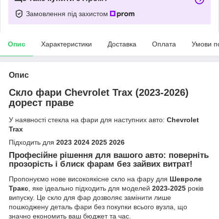
Замовлення під захистом
Опис
Характеристики
Доставка
Оплата
Умови п
Опис
Скло фари Chevrolet Trax (2023-2026)
дорест праве
У наявності стекла на фари для наступних авто:
Chevrolet
Trax
Підходить для
2023 2024 2025 2026
Професійне рішення для вашого авто: поверніть
прозорість і блиск фарам без зайвих витрат!
Пропонуємо нове високоякісне скло на фару для
Шевроле
Тракс
, яке ідеально підходить для моделей
2023-2025
років
випуску. Це скло для фар дозволяє замінити лише
пошкоджену деталь фари без покупки всього вузла, що
значно економить ваш бюджет та час.