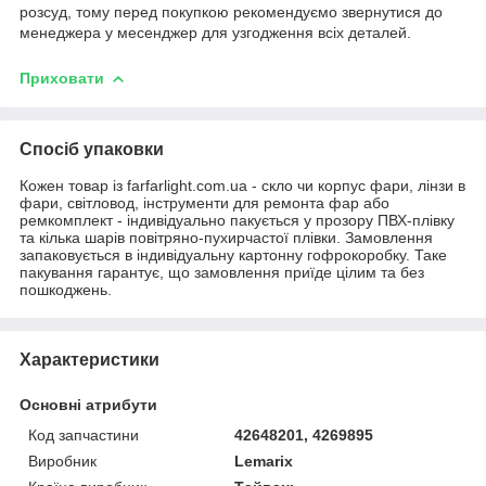
розсуд, тому перед покупкою рекомендуємо звернутися до
менеджера у месенджер для узгодження всіх деталей.
Приховати
Спосіб упаковки
Кожен товар із farfarlight.com.ua - скло чи корпус фари, лінзи в
фари, світловод, інструменти для ремонта фар або
ремкомплект - індивідуально пакується у прозору ПВХ-плівку
та кілька шарів повітряно-пухирчастої плівки. Замовлення
запаковується в індивідуальну картонну гофрокоробку. Таке
пакування гарантує, що замовлення приїде цілим та без
пошкоджень.
Характеристики
Основні атрибути
Код запчастини
42648201, 4269895
Виробник
Lemarix