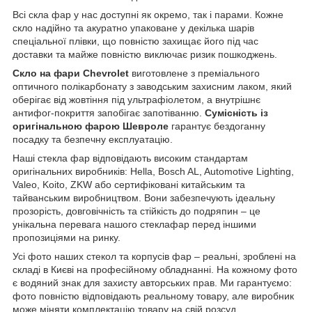
Всі скла фар у нас доступні як окремо, так і парами. Кожне
скло надійно та акуратно упаковане у декілька шарів
спеціальної плівки, що повністю захищає його під час
доставки та майже повністю виключає ризик пошкоджень.
Скло на фари Chevrolet
виготовлене з преміального
оптичного полікарбонату з заводським захисним лаком, який
оберігає від жовтіння під ультрафіолетом, а внутрішнє
антифог-покриття запобігає запотіванню.
Сумісність із
оригінальною фарою Шевроле
гарантує бездоганну
посадку та безпечну експлуатацію.
Наші стекла фар відповідають високим стандартам
оригінальних виробників: Hella, Bosch AL, Automotive Lighting,
Valeo, Koito, ZKW або сертифіковані китайським та
тайванським виробництвом. Вони забезпечують ідеальну
прозорість, довговічність та стійкість до подряпин – це
унікальна перевага нашого стеклафар перед іншими
пропозиціями на ринку.
Усі фото наших стекол та корпусів фар – реальні, зроблені на
складі в Києві на професійному обладнанні. На кожному фото
є водяний знак для захисту авторських прав. Ми гарантуємо:
фото повністю відповідають реальному товару, але виробник
може міняти комплектацію товару на свій розсуд.