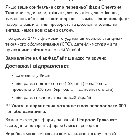
Якщо ваше оригінальне
скло передньої фари Chevrolet
Trax
має подряпини, тріщини, жовтуватість, запотівання,
туманність або інші ознаки старіння – заміна тільки скла фари
поверне вашій оптиці прозорість та ідеальний зовнішній
вигляд, немов нові фари з салону.
Працюємо 24/7 з фірмами, студіями автосвітла, станціями
технічного обслуговування (СТО), детейлінг-студіями та
приватними клієнтами по всій Україні.
Замовляйте на ФарФарЛайт швидко та зручно.
Доставка і відправлення:
самовивіз у Києві;
відправка поштою по всій Україні (НоваПошта –
предоплата 300 грн, УкрПошта – за повної оплати);
відправка післяплатою по всій Україні.
!!! Увага: відправлення можливе після передоплати 300
грн або самовивіз.
Замовте скло для фари для вашої
Шевроле Тракс
вже
сьогодні та поверніть фарам блиск і прозорість!
Виробник може змінювати комплектацію товару на свій