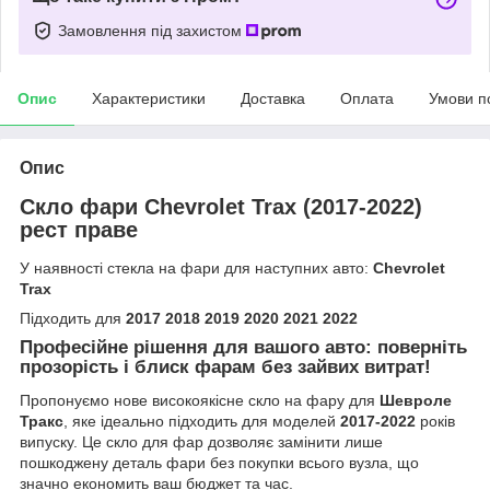
Замовлення під захистом
Опис
Характеристики
Доставка
Оплата
Умови п
Опис
Скло фари Chevrolet Trax (2017-2022)
рест праве
У наявності стекла на фари для наступних авто:
Chevrolet
Trax
Підходить для
2017 2018 2019 2020 2021 2022
Професійне рішення для вашого авто: поверніть
прозорість і блиск фарам без зайвих витрат!
Пропонуємо нове високоякісне скло на фару для
Шевроле
Тракс
, яке ідеально підходить для моделей
2017-2022
років
випуску. Це скло для фар дозволяє замінити лише
пошкоджену деталь фари без покупки всього вузла, що
значно економить ваш бюджет та час.