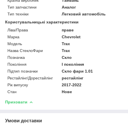
Країна виробник
Тайвань
Тип запчастини
Аналог
Тип техніки
Легковий автомобіль
Користувальницькі характеристики
Ліва/Права
праве
Марка
Chevrolet
Мoдель
Trax
Назва СтеклоФари
Trax
Позначка
Скло
Покоління
I покоління
Підтип позначки
Скло фари 1.01
Рестайлінг/Дорестайлінг
рестайлінг
Рік випуску
2017-2022
Стан
Нове
Приховати
Умови доставки