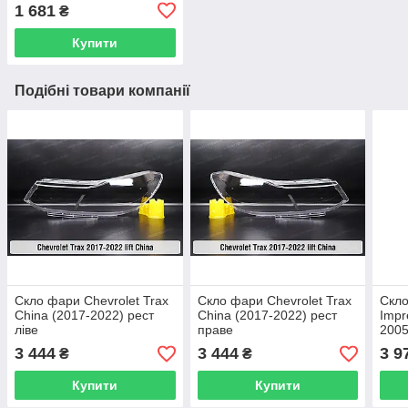
1 681
₴
Купити
Подібні товари компанії
Скло фари Chevrolet Trax
Скло фари Chevrolet Trax
Скло
China (2017-2022) рест
China (2017-2022) рест
Impr
ліве
праве
2005
3 444
3 444
3 9
₴
₴
Купити
Купити