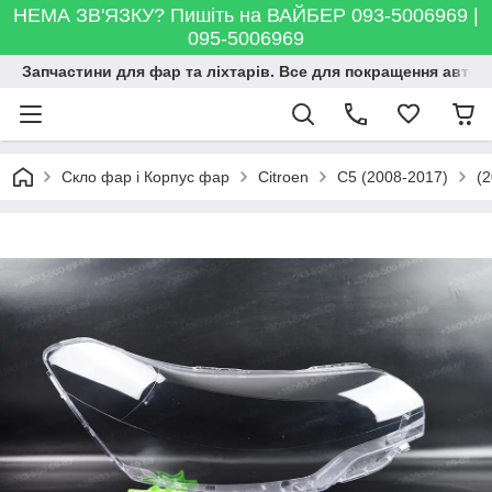
НЕМА ЗВ'ЯЗКУ? Пишіть на ВАЙБЕР 093-5006969 |
095-5006969
Запчастини для фар та ліхтарів. Все для покращення автосві
Скло фар і Корпус фар
Citroen
C5 (2008-2017)
(