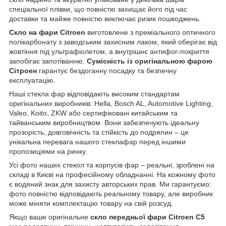
спеціальної плівки, що повністю захищає його під час
доставки та майже повністю виключає ризик пошкоджень.
Скло на фари Citroen
виготовлене з преміального оптичного
полікарбонату з заводським захисним лаком, який оберігає від
жовтіння під ультрафіолетом, а внутрішнє антифог-покриття
запобігає запотіванню.
Сумісність із оригінальною фарою
Сітроен
гарантує бездоганну посадку та безпечну
експлуатацію.
Наші стекла фар відповідають високим стандартам
оригінальних виробників: Hella, Bosch AL, Automotive Lighting,
Valeo, Koito, ZKW або сертифіковані китайським та
тайванським виробництвом. Вони забезпечують ідеальну
прозорість, довговічність та стійкість до подряпин – це
унікальна перевага нашого стеклафар перед іншими
пропозиціями на ринку.
Усі фото наших стекол та корпусів фар – реальні, зроблені на
складі в Києві на професійному обладнанні. На кожному фото
є водяний знак для захисту авторських прав. Ми гарантуємо:
фото повністю відповідають реальному товару, але виробник
може міняти комплектацію товару на свій розсуд.
Якщо ваше оригінальне
скло передньої фари Citroen C5