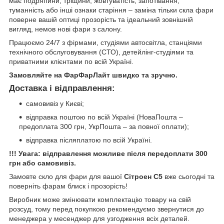
має подряпини, тріщини, жовтуватість, запотівання,
туманність або інші ознаки старіння – заміна тільки скла фари
поверне вашій оптиці прозорість та ідеальний зовнішній
вигляд, немов нові фари з салону.
Працюємо 24/7 з фірмами, студіями автосвітла, станціями
технічного обслуговування (СТО), детейлінг-студіями та
приватними клієнтами по всій Україні.
Замовляйте на ФарФарЛайт швидко та зручно.
Доставка і відправлення:
самовивіз у Києві;
відправка поштою по всій Україні (НоваПошта –
предоплата 300 грн, УкрПошта – за повної оплати);
відправка післяплатою по всій Україні.
!!! Увага: відправлення можливе після передоплати 300
грн або самовивіз.
Замовте скло для фари для вашої
Сітроен С5
вже сьогодні та
поверніть фарам блиск і прозорість!
Виробник може змінювати комплектацію товару на свій
розсуд, тому перед покупкою рекомендуємо звернутися до
менеджера у месенджер для узгодження всіх деталей.