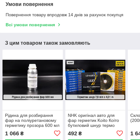
Умови повернення
Повернення товару впродовж 14 днів за рахунок покупця
Всі умови повернення
З цим товаром також замовляють
Рідина для розбирання
NHK оригінал авто для
Скло
фар на поліуретановому
фар герметик Koito Коіто
(200
герметику прозора 600 мл
бутиловий шнур термо
чорний
1 066
492
1 6
₴
₴