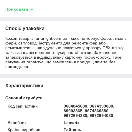
Приховати
Спосіб упаковки
Кожен товар із farfarlight.com.ua - скло чи корпус фари, лінзи в
фари, світловод, інструменти для ремонта фар або
ремкомплект - індивідуально пакується у прозору ПВХ-плівку
та кілька шарів повітряно-пухирчастої плівки. Замовлення
запаковується в індивідуальну картонну гофрокоробку. Таке
пакування гарантує, що замовлення приїде цілим та без
пошкоджень.
Характеристики
Основні атрибути
Код запчастини
9684845080, 9674399080,
89903365, 9674869880,
9672694280, 9672694080
Виробник
Lemarix
Країна виробник
Тайвань