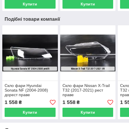
Купити
Купити
Подібні товари компанії
Скло фари Hyundai
Скло фари Nissan X-Trail
Скло
Sonata NF (2004-2008)
T32 (2017-2021) рест
T32 
дорест праве
праве
пра
1 558
1 558
1 5
₴
₴
Купити
Купити