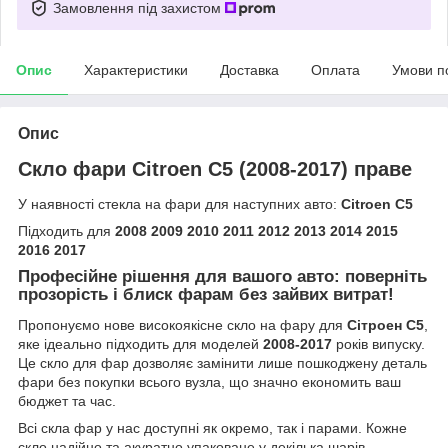
Замовлення під захистом
Опис
Характеристики
Доставка
Оплата
Умови п
Опис
Скло фари Citroen C5 (2008-2017) праве
У наявності стекла на фари для наступних авто:
Citroen C5
Підходить для
2008 2009 2010 2011 2012 2013 2014 2015
2016 2017
Професійне рішення для вашого авто: поверніть
прозорість і блиск фарам без зайвих витрат!
Пропонуємо нове високоякісне скло на фару для
Сітроен С5
,
яке ідеально підходить для моделей
2008-2017
років випуску.
Це скло для фар дозволяє замінити лише пошкоджену деталь
фари без покупки всього вузла, що значно економить ваш
бюджет та час.
Всі скла фар у нас доступні як окремо, так і парами. Кожне
скло надійно та акуратно упаковане у декілька шарів