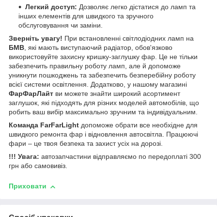
Легкий доступ:
Дозволяє легко дістатися до ламп та
інших елементів для швидкого та зручного
обслуговування чи заміни.
Зверніть увагу!
При встановленні світлодіодних ламп на
БМВ
, які мають виступаючий радіатор, обов'язково
використовуйте захисну кришку-заглушку фар. Це не тільки
забезпечить правильну роботу ламп, але й допоможе
уникнути пошкоджень та забезпечить безперебійну роботу
всієї системи освітлення. Додатково, у нашому магазині
ФарФарЛайт
ви можете знайти широкий асортимент
заглушок, які підходять для різних моделей автомобілів, що
робить ваш вибір максимально зручним та індивідуальним.
Команда FarFarLight
допоможе обрати все необхідне для
швидкого ремонта фар і відновлення автосвітла. Працюючі
фари – це твоя безпека та захист усіх на дорозі.
!!! Увага:
автозапчастини відправляємо по передоплаті 300
грн або самовивіз.
Приховати