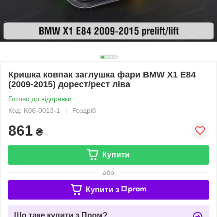
Кришка ковпак заглушка фари BMW X1 E84
(2009-2015) дорест/рест ліва
Готово до відправки
Код: K06-0013-1
Роздріб
861
₴
Купити
або
Купити з
Що таке купити з Пром?