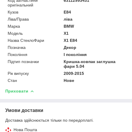
Код запчастини
63112993431
оригінальний
Кузов
E84
Ліва/Права
ліва
Марка
BMW
Мoдель
X1
Назва СтеклоФари
X1 E84
Позначка
Декор
Покоління
I покоління
Підтип позначки
Кришка-ковпак заглушка
фари 5.04
Рік випуску
2009-2015
Стан
Нове
Приховати
Умови доставки
Доставка здійснюється тільки по передоплаті.
Нова Пошта