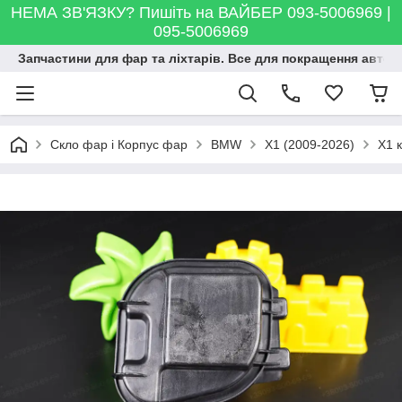
НЕМА ЗВ'ЯЗКУ? Пишіть на ВАЙБЕР 093-5006969 |
095-5006969
Запчастини для фар та ліхтарів. Все для покращення автосві
Скло фар і Корпус фар
BMW
X1 (2009-2026)
X1 