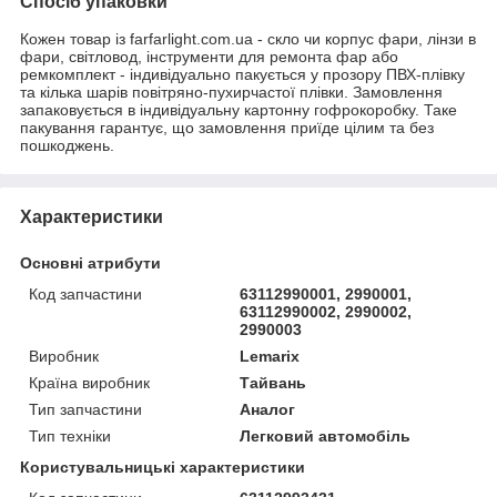
Спосіб упаковки
Кожен товар із farfarlight.com.ua - скло чи корпус фари, лінзи в
фари, світловод, інструменти для ремонта фар або
ремкомплект - індивідуально пакується у прозору ПВХ-плівку
та кілька шарів повітряно-пухирчастої плівки. Замовлення
запаковується в індивідуальну картонну гофрокоробку. Таке
пакування гарантує, що замовлення приїде цілим та без
пошкоджень.
Характеристики
Основні атрибути
Код запчастини
63112990001, 2990001,
63112990002, 2990002,
2990003
Виробник
Lemarix
Країна виробник
Тайвань
Тип запчастини
Аналог
Тип техніки
Легковий автомобіль
Користувальницькі характеристики