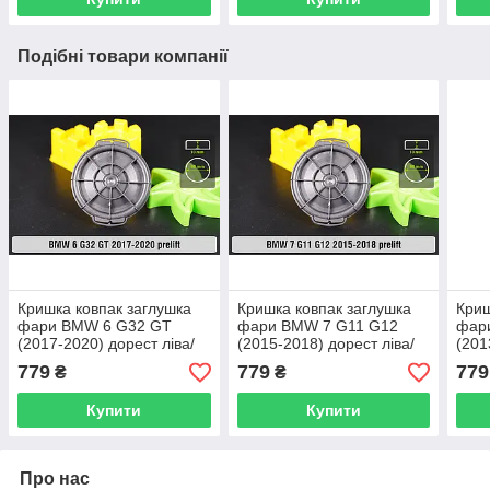
Подібні товари компанії
Кришка ковпак заглушка
Кришка ковпак заглушка
Криш
фари BMW 6 G32 GT
фари BMW 7 G11 G12
фар
(2017-2020) дорест ліва/
(2015-2018) дорест ліва/
(201
права
права
пра
779
779
779
₴
₴
Купити
Купити
Про нас