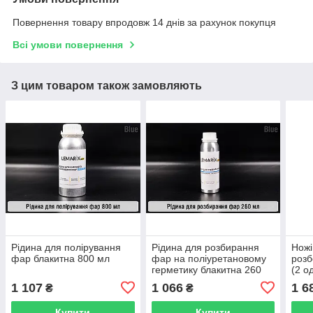
Повернення товару впродовж 14 днів за рахунок покупця
Всі умови повернення
З цим товаром також замовляють
Рідина для полірування
Рідина для розбирання
Ножі
фар блакитна 800 мл
фар на поліуретановому
розб
герметику блакитна 260
(2 о
мл
1 107
1 066
1 6
₴
₴
Купити
Купити