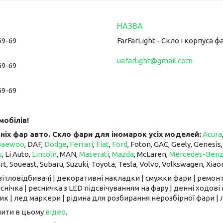
69-69
FarFarLight - Cкло і корпуса ф
uafarlight@gmail.com
69-69
69-69
мобілів!
ніх фар авто. Скло фари для іномарок усіх моделей:
Acura
Daewoo
, DAF,
Dodge
,
Ferrari
,
Fiat
,
Ford
, Foton, GAC, Geely, Genesis
s
, Li Auto, ​​​​​​​
Lincoln
, MAN,
Maserati
,
Mazda
, McLaren, ​​​​​​​
Mercedes-Ben
art, Soueast, Subaru, Suzuki, Toyota, Tesla, Volvo, Volkswagen, Xiao
світловідбивачі | декоративні накладки | смужки фари | ремонт
снічка | ресничка з LED підсвічуванням на фару | денні ходові 
к | лед маркери | рідина для розбирання нерозбірної фари | л
чити в цьому
відео
.