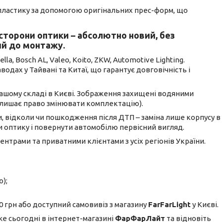
 пластику за допомогою оригінальних прес-форм, що
 сторони оптики – абсолютно новий, без
ий до монтажу.
, Bosch AL, Valeo, Koito, ZKW, Automotive Lighting.
дах у Тайвані та Китаї, що гарантує довговічність і
 нашому складі в Києві. Зображення захищені водяними
алишає право змінювати комплектацію).
, відколи чи пошкодження після ДТП – заміна лише корпусу в
 оптику і повернути автомобілю первісний вигляд.
ентрами та приватними клієнтами з усіх регіонів України.
);
 грн або доступний самовивіз з магазину
FarFarLight
у Києві.
же сьогодні в інтернет-магазині
ФарФарЛайт
та відновіть