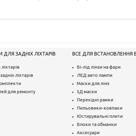
 ДЛЯ ЗАДНІХ ЛІХТАРІВ
ВСЕ ДЛЯ ВСТАНОВЛЕННЯ BI
 ліхтарів
Бі-лід лінзи на фари
задніх ліхтарів
ЛЕД авто лампи
комплекти
Маски для лінз
лей для ремонту
5Д маски
Перехідні рамки
Пильовики-ковпаки
Юстирувальні плити
Блоки та обманки
Аксесуари