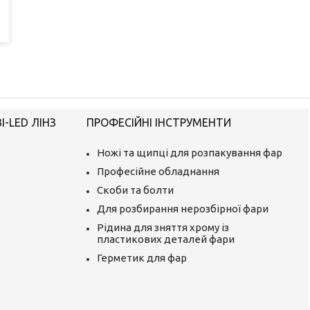
-LED ЛІНЗ
ПРОФЕСІЙНІ ІНСТРУМЕНТИ
Ножі та щипці для розпакування фар
Професійне обладнання
Скоби та болти
Для розбирання нерозбірної фари
Рідина для зняття хрому із
пластикових деталей фари
Герметик для фар