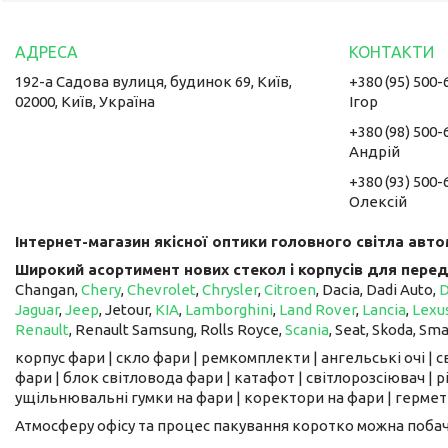
192-а Садова вулиця, будинок 69, Київ,
+380 (95) 500-
02000, Київ, Україна
Ігор
+380 (98) 500-
Андрій
+380 (93) 500-
Олексій
Інтернет-магазин якісної оптики головного світла авто
Широкий асортимент нових стекол і корпусів для перед
Changan,
Chery
,
Chevrolet
,
Chrysler
,
Citroen
, Dacia, Dadi Auto,
Jaguar
,
Jeep
, Jetour, ​​​​​​​
KIA
,
Lamborghini
,
Land Rover
,
Lancia
,
Lexu
Renault
, Renault Samsung, Rolls Royce,
Scania
, Seat, Skoda, Sm
корпус фари | скло фари | ремкомплекти | ангельські очі | 
фари | блок світловода фари | катафот | світлорозсіювач | рі
ущільнювальні гумки на фари | коректори на фари | гермети
Атмосферу офісу та процес пакування коротко можна поба