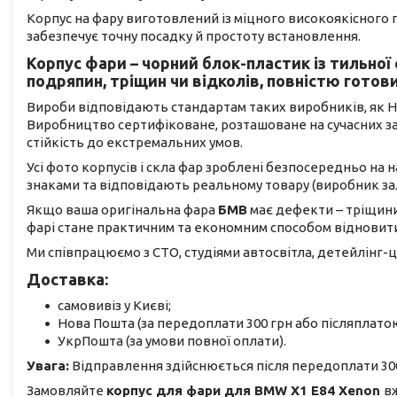
Корпус на фару виготовлений із міцного високоякісного
забезпечує точну посадку й простоту встановлення.
Корпус фари – чорний блок-пластик із тильної
подряпин, тріщин чи відколів, повністю готов
Вироби відповідають стандартам таких виробників, як Hella
Виробництво сертифіковане, розташоване на сучасних заво
стійкість до екстремальних умов.
Усі фото корпусів і скла фар зроблені безпосередньо на
знаками та відповідають реальному товару (виробник з
Якщо ваша оригінальна фара
БМВ
має дефекти – тріщини
фарі стане практичним та економним способом відновити
Ми співпрацюємо з СТО, студіями автосвітла, детейлінг-ц
Доставка:
самовивіз у Києві;
Нова Пошта (за передоплати 300 грн або післяплатою
УкрПошта (за умови повної оплати).
Увага:
Відправлення здійснюється після передоплати 300
Замовляйте
корпус для фари для BMW X1 E84 Xenon
в