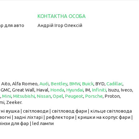
ар для авто
Андрій Ігор Олексій
, Aito, Alfa Romeo,
Audi
,
Bentley
,
BMW
,
Buick
, BYD,
Cadillac
,
, GMC, Great Wall, Haval,
Honda
,
Hyundai
, IM, ​​​​​​​
Infiniti
, Isuzu, Iveco,
z
,
Mini
,
Mitsubishi
,
Nissan
,
Opel
,
Peugeot
,
Porsche
, Proton, ​​​​​​​
mi, Zeeker.
ні вушка | світловоди | світловод фари | кільце світловода
вогні | задні ліхтарі | рефлектори | кришки на корпус фари |
інзи для фар | led лампи