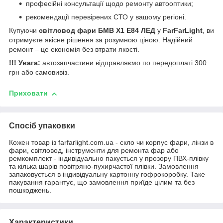
професійні консультації щодо ремонту автооптики;
рекомендації перевірених СТО у вашому регіоні.
Купуючи
світловод фари БМВ Х1 Е84 ЛЕД
у
FarFarLight
, ви
отримуєте якісне рішення за розумною ціною. Надійний
ремонт – це економія без втрати якості.
!!! Увага:
автозапчастини відправляємо по передоплаті 300
грн або самовивіз.
Приховати
Спосіб упаковки
Кожен товар із farfarlight.com.ua - скло чи корпус фари, лінзи в
фари, світловод, інструменти для ремонта фар або
ремкомплект - індивідуально пакується у прозору ПВХ-плівку
та кілька шарів повітряно-пухирчастої плівки. Замовлення
запаковується в індивідуальну картонну гофрокоробку. Таке
пакування гарантує, що замовлення приїде цілим та без
пошкоджень.
Характеристики