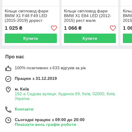
Кільце світловод фари
Кільце світловод фари
Кіль
BMW X1 F48 F49 LED
BMW X1 E84 LED (2012-
BMW 
(2015-2019) дорест
2015) рест мале
2015
велике зовнішнє ліве
внутрішнє angel eyes ліве/
зовн
1 025
1 066
1 0
₴
₴
праве
пра
Купити
Купити
Про нас
100% позитивних з 633 відгуків за рік
Працює з 31.12.2019
м. Київ
192-а Садова вулиця, будинок 69, Київ, 02000, Київ,
Україна
Контакти
Сьогодні працює з 09:00 до 20:00
Показати весь графік роботи