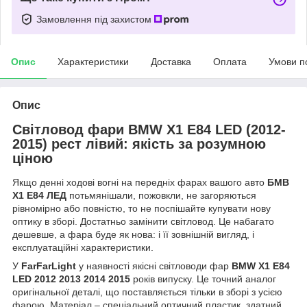
Замовлення під захистом
Опис
Характеристики
Доставка
Оплата
Умови п
Опис
Світловод фари BMW X1 E84 LED (2012-
2015) рест лівий: якість за розумною
ціною
Якщо денні ходові вогні на передніх фарах вашого авто
БМВ
Х1 Е84 ЛЕД
потьмянішали, пожовкли, не загоряються
рівномірно або повністю, то не поспішайте купувати нову
оптику в зборі. Достатньо замінити світловод. Це набагато
дешевше, а фара буде як нова: і її зовнішній вигляд, і
експлуатаційні характеристики.
У
FarFarLight
у наявності якісні світловоди фар
BMW X1 E84
LED 2012 2013 2014 2015
років випуску. Це точний аналог
оригінальної деталі, що поставляється тільки в зборі з усією
фарою. Матеріал – спеціальний оптичний пластик, здатний