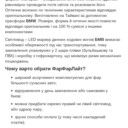
рівномірно проводити потік світла та розсіювати його.
Оптичне волокно по технічним характеристикам відповідає
оригінальному. Виготовлено на Тайвані за допомогою
пресформ
BMW
. Розміри, форма й оптичні якості повністю
відповідні оригінальним і на 100 % сумісні з іншими
компонентами.
Світловод – LED маркер денних ходових вогнів
БМВ
вимагає
особливої обережності під час транспортування, тому
замовлення упаковуємо у 2 шари плівки (бульбашкову та
ПВХ) і коробку з гофрокартону, що мінімізує ризик механічних
пошкоджень.
Чому варто обрати ФарФарЛайт?
широкий асортимент комплектуючих для фар
більшості сучасних авто;
відправлення у день замовлення або самовивіз у
Києві;
можна придбати окремо правий чи лівий світловод,
або одразу пару;
зручні способи оплати (у тому числі накладений
платіж);