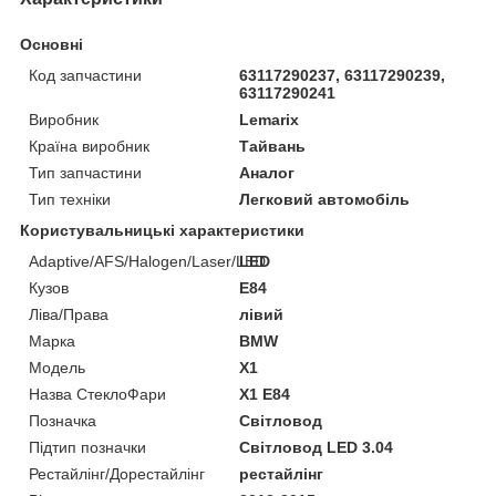
Основні
Код запчастини
63117290237, 63117290239,
63117290241
Виробник
Lemarix
Країна виробник
Тайвань
Тип запчастини
Аналог
Тип техніки
Легковий автомобіль
Користувальницькі характеристики
Adaptive/AFS/Halogen/Laser/LED
LED
Кузов
E84
Ліва/Права
лівий
Марка
BMW
Мoдель
X1
Назва СтеклоФари
X1 E84
Позначка
Світловод
Підтип позначки
Світловод LED 3.04
Рестайлінг/Дорестайлінг
рестайлінг