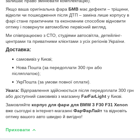
залишає право змінювати комплектацію).
Якщо ваша оригінальна фара
БМВ
має дефекти – тріщини,
відколи чи пошкодження після ДТП – заміна лише корпусу в
фарі стане практичним та економним способом відновити
оптику і повернути автомобілю первісний вигляд.
Ми співпрацюємо з СТО, студіями автосвітла, детейлінг-
центрами та приватними клієнтами з усіх регіонів України.
Доставка:
самовивіз у Києві;
Нова Пошта (за передоплати 300 грн або
післяплатою);
УкрПошта (за умови повної оплати).
Увага:
Відправлення здійснюється після передоплати 300 грн
або доступний самовивіз з магазину
FarFarLight
у Києві.
Замовляйте
корпус для фари для BMW 3 F30 F31 Xenon
вже сьогодні в інтернет-магазині
ФарФарЛайт
та відновіть
оптику вашого авто швидко й вигідно!
Приховати