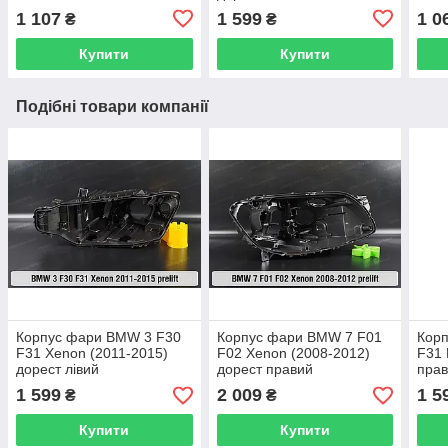
доре
1 107
1 599
1 0
₴
₴
Купити
Купити
Подібні товари компанії
Корпус фари BMW 3 F30
Корпус фари BMW 7 F01
Кор
F31 Xenon (2011-2015)
F02 Xenon (2008-2012)
F31 
дорест лівий
дорест правий
пра
1 599
2 009
1 5
₴
₴
Купити
Купити