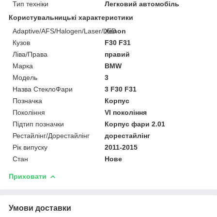
Тип техніки
Легковий автомобіль
Користувальницькі характеристики
Adaptive/AFS/Halogen/Laser/LED
Xenon
Кузов
F30 F31
Ліва/Права
правий
Марка
BMW
Мoдель
3
Назва СтеклоФари
3 F30 F31
Позначка
Корпус
Покоління
VI покоління
Підтип позначки
Корпус фари 2.01
Рестайлінг/Дорестайлінг
дорестайлінг
Рік випуску
2011-2015
Стан
Нове
Приховати
Умови доставки