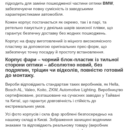
підходить для заміни пошкодженої частини оптики
BMW
,
забезпечуючи повну сумісність із заводськими
характеристиками автомобіля.
Кожен корпус постачається як окремо, так і в парі, та
ретельно пакується у декілька шарів захисної плівки, що
гарантує безпечну доставку без жодних пошкоджень.
Корпус на фару виготовлений із міцного високоякісного
пластику за допомогою оригінальних прес-форм, що
забезпечує точну посадку й простоту встановлення.
Корпус фари – чорний блок-пластик із тильної
сторони оптики – абсолютно новий, без
подряпин, тріщин чи відколів, повністю готовий
до монтажу.
Вироби відповідають стандартам таких виробників, як Hella,
Bosch AL, Valeo, Koito, ZKW, Automotive Lighting. Виробництво
сертифіковане, розташоване на сучасних заводах у Тайвані
та Китаї, що гарантує довговічність і стійкість до
екстремальних умов.
Усі фото корпусів і скла фар зроблені безпосередньо на
нашому складі в Києві. Зображення захищені водяними
знаками та відповідають реальному товару (виробник