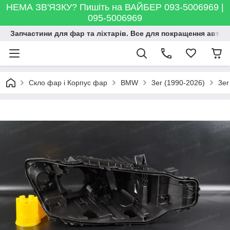
НЕМА ЗВ'ЯЗКУ? Пишіть на ВАЙБЕР 093-5006969 |
095-5006969
Запчастини для фар та ліхтарів. Все для покращення автосві
Скло фар і Корпус фар
BMW
3er (1990-2026)
3er