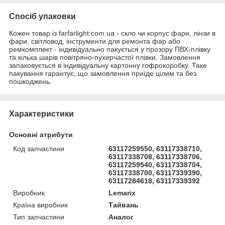
Спосіб упаковки
Кожен товар із farfarlight.com.ua - скло чи корпус фари, лінзи в
фари, світловод, інструменти для ремонта фар або
ремкомплект - індивідуально пакується у прозору ПВХ-плівку
та кілька шарів повітряно-пухирчастої плівки. Замовлення
запаковується в індивідуальну картонну гофрокоробку. Таке
пакування гарантує, що замовлення приїде цілим та без
пошкоджень.
Характеристики
Основні атрибути
Код запчастини
63117259550, 63117338710,
63117338708, 63117338706,
63117259540, 63117338704,
63117338700, 63117339390,
63117284618, 63117339392
Виробник
Lemarix
Країна виробник
Тайвань
Тип запчастини
Аналог