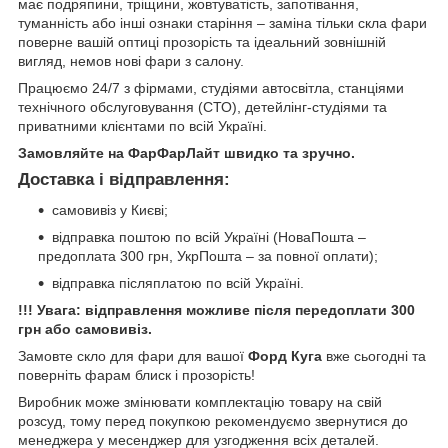
має подряпини, тріщини, жовтуватість, запотівання,
туманність або інші ознаки старіння – заміна тільки скла фари
поверне вашій оптиці прозорість та ідеальний зовнішній
вигляд, немов нові фари з салону.
Працюємо 24/7 з фірмами, студіями автосвітла, станціями
технічного обслуговування (СТО), детейлінг-студіями та
приватними клієнтами по всій Україні.
Замовляйте на ФарФарЛайт швидко та зручно.
Доставка і відправлення:
самовивіз у Києві;
відправка поштою по всій Україні (НоваПошта –
предоплата 300 грн, УкрПошта – за повної оплати);
відправка післяплатою по всій Україні.
!!! Увага: відправлення можливе після передоплати 300
грн або самовивіз.
Замовте скло для фари для вашої
Форд Куга
вже сьогодні та
поверніть фарам блиск і прозорість!
Виробник може змінювати комплектацію товару на свій
розсуд, тому перед покупкою рекомендуємо звернутися до
менеджера у месенджер для узгодження всіх деталей.