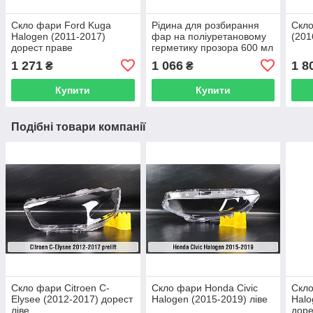
Скло фари Ford Kuga
Рідина для розбирання
Скло
Halogen (2011-2017)
фар на поліуретановому
(201
дорест праве
герметику прозора 600 мл
1 271
1 066
1 8
₴
₴
Купити
Купити
Подібні товари компанії
Скло фари Citroen C-
Скло фари Honda Civic
Скло
Elysee (2012-2017) дорест
Halogen (2015-2019) ліве
Halo
ліве
доре