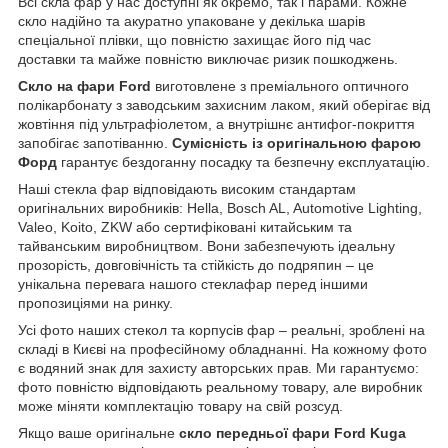
Всі скла фар у нас доступні як окремо, так і парами. Кожне
скло надійно та акуратно упаковане у декілька шарів
спеціальної плівки, що повністю захищає його під час
доставки та майже повністю виключає ризик пошкоджень.
Скло на фари Ford
виготовлене з преміального оптичного
полікарбонату з заводським захисним лаком, який оберігає від
жовтіння під ультрафіолетом, а внутрішнє антифог-покриття
запобігає запотіванню.
Сумісність із оригінальною фарою
Форд
гарантує бездоганну посадку та безпечну експлуатацію.
Наші стекла фар відповідають високим стандартам
оригінальних виробників: Hella, Bosch AL, Automotive Lighting,
Valeo, Koito, ZKW або сертифіковані китайським та
тайванським виробництвом. Вони забезпечують ідеальну
прозорість, довговічність та стійкість до подряпин – це
унікальна перевага нашого стеклафар перед іншими
пропозиціями на ринку.
Усі фото наших стекол та корпусів фар – реальні, зроблені на
складі в Києві на професійному обладнанні. На кожному фото
є водяний знак для захисту авторських прав. Ми гарантуємо:
фото повністю відповідають реальному товару, але виробник
може міняти комплектацію товару на свій розсуд.
Якщо ваше оригінальне
скло передньої фари Ford Kuga