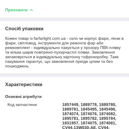
Приховати
Спосіб упаковки
Кожен товар із farfarlight.com.ua - скло чи корпус фари, лінзи в
фари, світловод, інструменти для ремонта фар або
ремкомплект - індивідуально пакується у прозору ПВХ-плівку
та кілька шарів повітряно-пухирчастої плівки. Замовлення
запаковується в індивідуальну картонну гофрокоробку. Таке
пакування гарантує, що замовлення приїде цілим та без
пошкоджень.
Характеристики
Основні атрибути
Код запчастини
1857449, 1889778, 1889780,
1889781, 1845495, 1845496,
1874074, 1874076, 1874082,
1895781, 1895782, 1895784,
1831957, 1874075, 1874081,
CV44-13W030-AE, CV44-