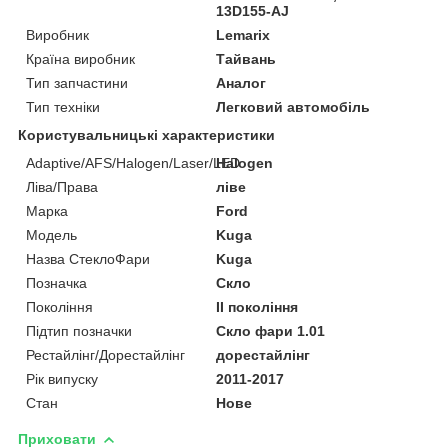
13D155-AJ
Виробник
Lemarix
Країна виробник
Тайвань
Тип запчастини
Аналог
Тип техніки
Легковий автомобіль
Користувальницькі характеристики
Adaptive/AFS/Halogen/Laser/LED
Halogen
Ліва/Права
ліве
Марка
Ford
Мoдель
Kuga
Назва СтеклоФари
Kuga
Позначка
Скло
Покоління
II покоління
Підтип позначки
Скло фари 1.01
Рестайлінг/Дорестайлінг
дорестайлінг
Рік випуску
2011-2017
Стан
Нове
Приховати