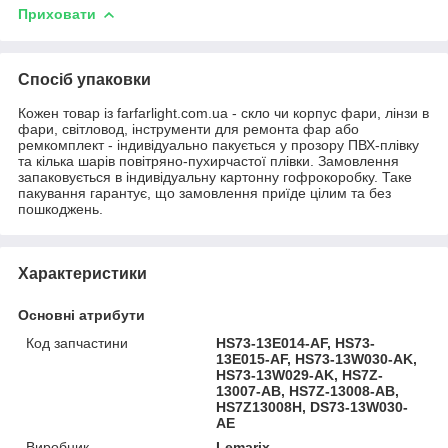
Приховати
Спосіб упаковки
Кожен товар із farfarlight.com.ua - скло чи корпус фари, лінзи в
фари, світловод, інструменти для ремонта фар або
ремкомплект - індивідуально пакується у прозору ПВХ-плівку
та кілька шарів повітряно-пухирчастої плівки. Замовлення
запаковується в індивідуальну картонну гофрокоробку. Таке
пакування гарантує, що замовлення приїде цілим та без
пошкоджень.
Характеристики
Основні атрибути
Код запчастини
HS73-13E014-AF, HS73-
13E015-AF, HS73-13W030-AK,
HS73-13W029-AK, HS7Z-
13007-AB, HS7Z-13008-AB,
HS7Z13008H, DS73-13W030-
AE
Виробник
Lemarix