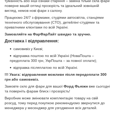
туманність або інші ознаки старіння – заміна тільки скла фари
поверне вашій оптиці прозорість та ідеальний зовнішній
вигляд, немов нові фари з салону.
Працюємо 24/7 з фірмами, студіями автосвітла, станціями
технічного обслуговування (СТО), детейлінг-студіями та
приватними клієнтами по всій Україні.
Замовляйте на ФарФарЛайт швидко та зручно.
Доставка і відправлення:
самовивіз у Києві;
відправка поштою по всій Україні (НоваПошта –
предоплата 300 грн, УкрПошта – за повної оплати);
відправка післяплатою по всій Україні.
!!! Увага: відправлення можливе після передоплати 300
грн або самовивіз.
Замовте скло для фари для вашої
Форд Фьюжн
вже сьогодні
та поверніть фарам блиск і прозорість!
Виробник може змінювати комплектацію товару на свій
розсуд, тому перед покупкою рекомендуємо звернутися до
менеджера у месенджер для узгодження всіх деталей.