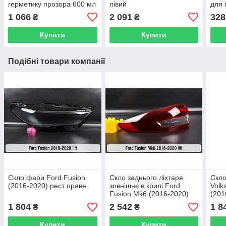
герметику прозора 600 мл
лівий
для 
бути
1 066
2 091
328
₴
₴
Купити
Купити
Подібні товари компанії
Скло фари Ford Fusion
Скло заднього ліхтаря
Скл
(2016-2020) рест праве
зовнішнє в крилі Ford
Volk
Fusion Mk6 (2016-2020)
(201
рест ліве
1 804
2 542
1 8
₴
₴
Купити
Купити