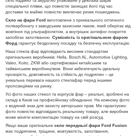
скло надійно та акуратно упаковане у декілька шарів
спеціальної плівки, що повністю захищає його під час
доставки та майже повністю виключає ризик пошкоджень.
Скло на фари Ford
виготовлене з преміального оптичного
полікарбонату з заводським захисним лаком, який оберігає від
жовтіння під ультрафіолетом, а внутрішнє антифог-покриття
запобігає запотіванню.
Сумісність із оригінальною фарою
Форд
гарантує бездоганну посадку та безпечну експлуатацію.
Наші стекла фар відповідають високим стандартам
оригінальних виробників: Hella, Bosch AL, Automotive Lighting,
Valeo, Koito, ZKW або сертифіковані китайським та
тайванським виробництвом. Вони забезпечують ідеальну
прозорість, довговічність та стійкість до подряпин – це
унікальна перевага нашого стеклафар перед іншими
пропозиціями на ринку.
Усі фото наших стекол та корпусів фар – реальні, зроблені на
складі в Києві на професійному обладнанні. На кожному фото
є водяний знак для захисту авторських прав. Ми гарантуємо:
фото повністю відповідають реальному товару, але виробник
може міняти комплектацію товару на свій розсуд.
Якщо ваше оригінальне
скло передньої фари Ford Fusion
має подряпини, тріщини, жовтуватість, запотівання,