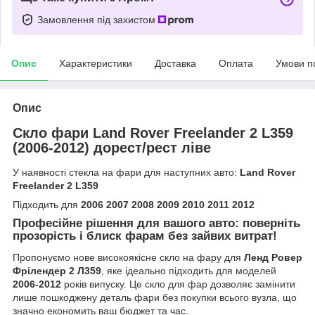
Замовлення під захистом
Опис
Характеристики
Доставка
Оплата
Умови п
Опис
Скло фари Land Rover Freelander 2 L359
(2006-2012) дорест/рест ліве
У наявності стекла на фари для наступних авто:
Land Rover
Freelander 2 L359
Підходить для
2006 2007 2008 2009 2010 2011 2012
Професійне рішення для вашого авто: поверніть
прозорість і блиск фарам без зайвих витрат!
Пропонуємо нове високоякісне скло на фару для
Ленд Ровер
Фрілендер 2 Л359
, яке ідеально підходить для моделей
2006-2012
років випуску. Це скло для фар дозволяє замінити
лише пошкоджену деталь фари без покупки всього вузла, що
значно економить ваш бюджет та час.