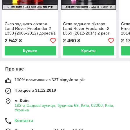
Скло заднього ліхтаря
Скло заднього ліхтаря
Скло
Land Rover Freelander 2
Land Rover Freelander 2
Free
L359 (2006-2012) дорест/1
L359 (2012-2014) 2 рест
2014
рест праве
ліве
2 542
2 460
2 1
₴
₴
Купити
Купити
Про нас
100% позитивних з 637 відгуків за рік
Працює з 31.12.2019
м. Київ
192-а Садова вулиця, будинок 69, Київ, 02000, Київ,
Україна
Контакти