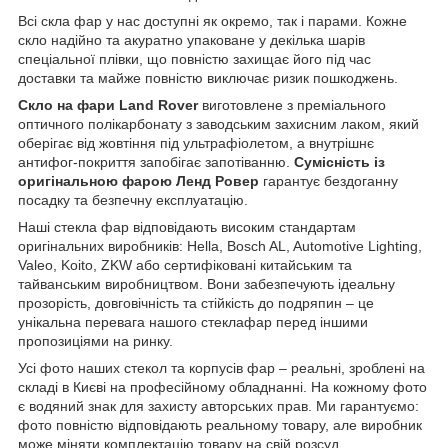
Всі скла фар у нас доступні як окремо, так і парами. Кожне
скло надійно та акуратно упаковане у декілька шарів
спеціальної плівки, що повністю захищає його під час
доставки та майже повністю виключає ризик пошкоджень.
Скло на фари Land Rover
виготовлене з преміального
оптичного полікарбонату з заводським захисним лаком, який
оберігає від жовтіння під ультрафіолетом, а внутрішнє
антифог-покриття запобігає запотіванню.
Сумісність із
оригінальною фарою Ленд Ровер
гарантує бездоганну
посадку та безпечну експлуатацію.
Наші стекла фар відповідають високим стандартам
оригінальних виробників: Hella, Bosch AL, Automotive Lighting,
Valeo, Koito, ZKW або сертифіковані китайським та
тайванським виробництвом. Вони забезпечують ідеальну
прозорість, довговічність та стійкість до подряпин – це
унікальна перевага нашого стеклафар перед іншими
пропозиціями на ринку.
Усі фото наших стекол та корпусів фар – реальні, зроблені на
складі в Києві на професійному обладнанні. На кожному фото
є водяний знак для захисту авторських прав. Ми гарантуємо:
фото повністю відповідають реальному товару, але виробник
може міняти комплектацію товару на свій розсуд.