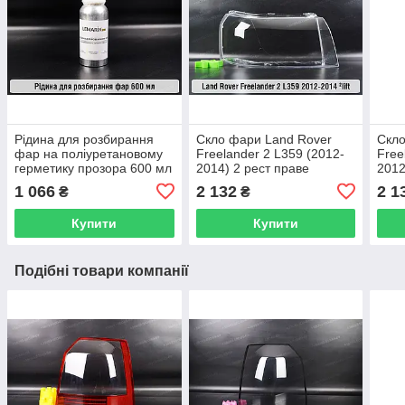
Рідина для розбирання
Скло фари Land Rover
Скло
фар на поліуретановому
Freelander 2 L359 (2012-
Free
герметику прозора 600 мл
2014) 2 рест праве
2012
1 066
2 132
2 1
₴
₴
Купити
Купити
Подібні товари компанії