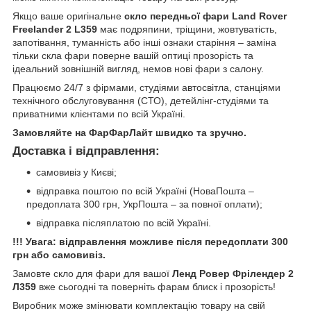
Якщо ваше оригінальне
скло передньої фари Land Rover
Freelander 2 L359
має подряпини, тріщини, жовтуватість,
запотівання, туманність або інші ознаки старіння – заміна
тільки скла фари поверне вашій оптиці прозорість та
ідеальний зовнішній вигляд, немов нові фари з салону.
Працюємо 24/7 з фірмами, студіями автосвітла, станціями
технічного обслуговування (СТО), детейлінг-студіями та
приватними клієнтами по всій Україні.
Замовляйте на ФарФарЛайт швидко та зручно.
Доставка і відправлення:
самовивіз у Києві;
відправка поштою по всій Україні (НоваПошта –
предоплата 300 грн, УкрПошта – за повної оплати);
відправка післяплатою по всій Україні.
!!! Увага: відправлення можливе після передоплати 300
грн або самовивіз.
Замовте скло для фари для вашої
Ленд Ровер Фрілендер 2
Л359
вже сьогодні та поверніть фарам блиск і прозорість!
Виробник може змінювати комплектацію товару на свій