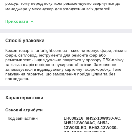
розсуд, тому перед покупкою рекомендуємо звернутися до
менеджера у месенджер для узгодження всіх деталей.
Приховати
Спосіб упаковки
Кожен товар із farfarlight.com.ua - скло чи корпус фари, лінзи в
фари, світловод, інструменти для ремонта фар або
ремкомплект - індивідуально пакується у прозору ПВХ-плівку
та кілька шарів повітряно-пухирчастої плівки. Замовлення
запаковується в індивідуальну картонну гофрокоробку. Таке
пакування гарантує, що замовлення приїде цілим та без
пошкоджень.
Характеристики
Основні атрибути
Код запчастини
LR038216, 6H52-13W030-AC,
6H5213W030AC, 6H52-
13W030-ED, BH52-13W030-