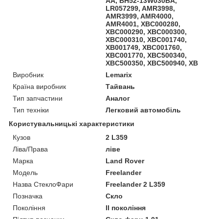
AA, BH52-13W030BA,
LR057299, AMR3998,
AMR3999, AMR4000,
AMR4001, XBC000280,
XBC000290, XBC000300,
XBC000310, XBC001740,
XB001749, XBC001760,
XBC001770, XBC500340,
XBC500350, XBC500940, XB
Виробник
Lemarix
Країна виробник
Тайвань
Тип запчастини
Аналог
Тип техніки
Легковий автомобіль
Користувальницькі характеристики
Кузов
2 L359
Ліва/Права
ліве
Марка
Land Rover
Мoдель
Freelander
Назва СтеклоФари
Freelander 2 L359
Позначка
Скло
Покоління
II покоління