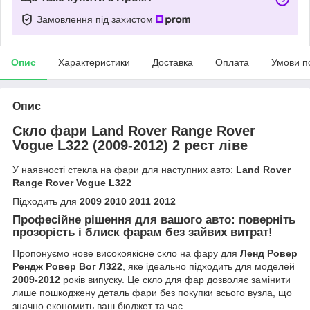
Замовлення під захистом
Опис
Характеристики
Доставка
Оплата
Умови п
Опис
Скло фари Land Rover Range Rover
Vogue L322 (2009-2012) 2 рест ліве
У наявності стекла на фари для наступних авто:
Land Rover
Range Rover Vogue L322
Підходить для
2009 2010 2011 2012
Професійне рішення для вашого авто: поверніть
прозорість і блиск фарам без зайвих витрат!
Пропонуємо нове високоякісне скло на фару для
Ленд Ровер
Рендж Ровер Вог Л322
, яке ідеально підходить для моделей
2009-2012
років випуску. Це скло для фар дозволяє замінити
лише пошкоджену деталь фари без покупки всього вузла, що
значно економить ваш бюджет та час.