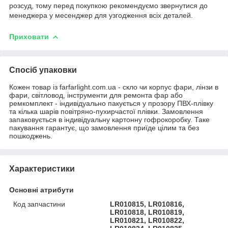
розсуд, тому перед покупкою рекомендуємо звернутися до
менеджера у месенджер для узгодження всіх деталей.
Приховати
Спосіб упаковки
Кожен товар із farfarlight.com.ua - скло чи корпус фари, лінзи в
фари, світловод, інструменти для ремонта фар або
ремкомплект - індивідуально пакується у прозору ПВХ-плівку
та кілька шарів повітряно-пухирчастої плівки. Замовлення
запаковується в індивідуальну картонну гофрокоробку. Таке
пакування гарантує, що замовлення приїде цілим та без
пошкоджень.
Характеристики
Основні атрибути
Код запчастини
LR010815, LR010816,
LR010818, LR010819,
LR010821, LR010822,