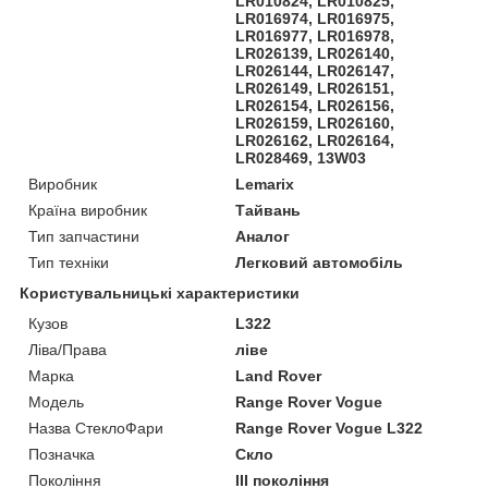
LR010824, LR010825,
LR016974, LR016975,
LR016977, LR016978,
LR026139, LR026140,
LR026144, LR026147,
LR026149, LR026151,
LR026154, LR026156,
LR026159, LR026160,
LR026162, LR026164,
LR028469, 13W03
Виробник
Lemarix
Країна виробник
Тайвань
Тип запчастини
Аналог
Тип техніки
Легковий автомобіль
Користувальницькі характеристики
Кузов
L322
Ліва/Права
ліве
Марка
Land Rover
Мoдель
Range Rover Vogue
Назва СтеклоФари
Range Rover Vogue L322
Позначка
Скло
Покоління
III покоління