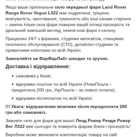
Якщо ваше оригінальне
скло передньої фари Land Rover
Range Rover Vogue L322
має подряпини, тріщини,
жовтуватість, запотівання, туманність або інші ознаки старіння
– заміна тільки скла фари поверне вашій оптиці прозорість та
ідеальний зовнішній вигляд, немов нові фари з салону.
Працюємо 24/7 з фірмами, студіями автосвітла, станціями
технічного обслуговування (СТО), детейлінг-студіями та
приватними клієнтами по всій Україні.
Замовляйте на ФарФарЛайт швидко та зручно.
Доставка і відправлення:
самовивіз у Києві;
відправка поштою по всій Україні (НоваПошта –
предоплата 200 грн, УкрПошта – за повної оплати);
відправка післяплатою по всій Україні.
!!! Увага: відправлення можливе після передоплати 200
грн або самовивіз.
Замовте скло для фари для вашої
Ленд Ровер Рендж Ровер
Вог Л322
вже сьогодні та поверніть фарам блиск і прозорість!
Виробник може змінювати комплектацію товару на свій