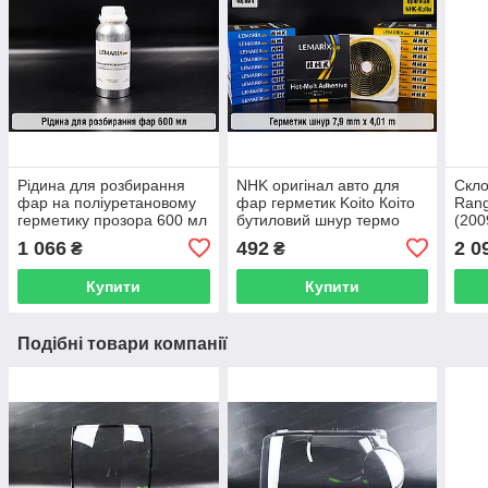
Рідина для розбирання
NHK оригінал авто для
Скло
фар на поліуретановому
фар герметик Koito Коіто
Rang
герметику прозора 600 мл
бутиловий шнур термо
(200
чорний
1 066
492
2 0
₴
₴
Купити
Купити
Подібні товари компанії