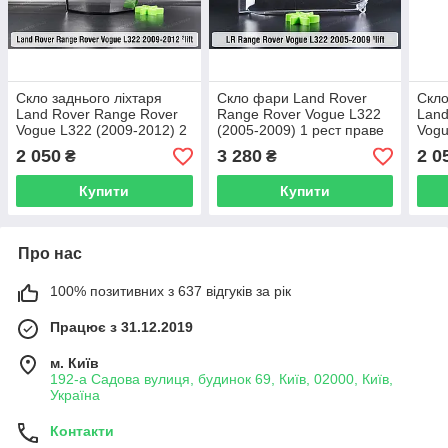
Скло заднього ліхтаря
Скло фари Land Rover
Скло
Land Rover Range Rover
Range Rover Vogue L322
Land
Vogue L322 (2009-2012) 2
(2005-2009) 1 рест праве
Vogu
рест ліве
рест
2 050
3 280
2 0
₴
₴
Купити
Купити
Про нас
100% позитивних з 637 відгуків за рік
Працює з 31.12.2019
м. Київ
192-а Садова вулиця, будинок 69, Київ, 02000, Київ,
Україна
Контакти