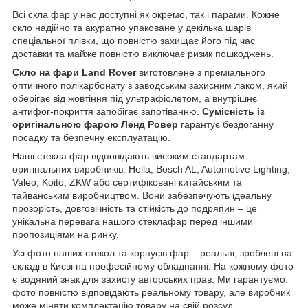
Всі скла фар у нас доступні як окремо, так і парами. Кожне
скло надійно та акуратно упаковане у декілька шарів
спеціальної плівки, що повністю захищає його під час
доставки та майже повністю виключає ризик пошкоджень.
Скло на фари Land Rover
виготовлене з преміального
оптичного полікарбонату з заводським захисним лаком, який
оберігає від жовтіння під ультрафіолетом, а внутрішнє
антифог-покриття запобігає запотіванню.
Сумісність із
оригінальною фарою Ленд Ровер
гарантує бездоганну
посадку та безпечну експлуатацію.
Наші стекла фар відповідають високим стандартам
оригінальних виробників: Hella, Bosch AL, Automotive Lighting,
Valeo, Koito, ZKW або сертифіковані китайським та
тайванським виробництвом. Вони забезпечують ідеальну
прозорість, довговічність та стійкість до подряпин – це
унікальна перевага нашого стеклафар перед іншими
пропозиціями на ринку.
Усі фото наших стекол та корпусів фар – реальні, зроблені на
складі в Києві на професійному обладнанні. На кожному фото
є водяний знак для захисту авторських прав. Ми гарантуємо:
фото повністю відповідають реальному товару, але виробник
може міняти комплектацію товару на свій розсуд.