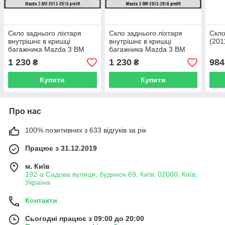
Скло заднього ліхтаря
Скло заднього ліхтаря
Скло
внутрішнє в кришці
внутрішнє в кришці
(201
багажника Mazda 3 BM
багажника Mazda 3 BM
(2013-2016) дорест ліве
(2013-2016) дорест праве
1 230
1 230
984
₴
₴
Купити
Купити
Про нас
100% позитивних з 633 відгуків за рік
Працює з 31.12.2019
м. Київ
192-а Садова вулиця, будинок 69, Київ, 02000, Київ,
Україна
Контакти
Сьогодні працює з 09:00 до 20:00