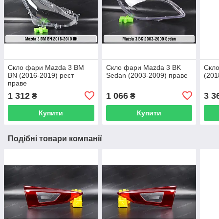
Скло фари Mazda 3 BM
Скло фари Mazda 3 BK
Скло
BN (2016-2019) рест
Sedan (2003-2009) праве
(201
праве
1 312
1 066
3 3
₴
₴
Купити
Купити
Подібні товари компанії