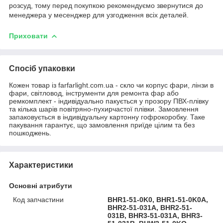
розсуд, тому перед покупкою рекомендуємо звернутися до
менеджера у месенджер для узгодження всіх деталей.
Приховати
Спосіб упаковки
Кожен товар із farfarlight.com.ua - скло чи корпус фари, лінзи в
фари, світловод, інструменти для ремонта фар або
ремкомплект - індивідуально пакується у прозору ПВХ-плівку
та кілька шарів повітряно-пухирчастої плівки. Замовлення
запаковується в індивідуальну картонну гофрокоробку. Таке
пакування гарантує, що замовлення приїде цілим та без
пошкоджень.
Характеристики
Основні атрибути
Код запчастини
BHR1-51-0K0, BHR1-51-0K0A,
BHR2-51-031A, BHR2-51-
031B, BHR3-51-031A, BHR3-