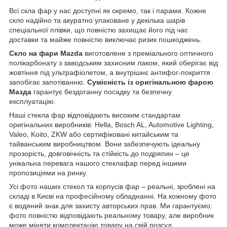
Всі скла фар у нас доступні як окремо, так і парами. Кожне
скло надійно та акуратно упаковане у декілька шарів
спеціальної плівки, що повністю захищає його під час
доставки та майже повністю виключає ризик пошкоджень.
Скло на фари Mazda
виготовлене з преміального оптичного
полікарбонату з заводським захисним лаком, який оберігає від
жовтіння під ультрафіолетом, а внутрішнє антифог-покриття
запобігає запотіванню.
Сумісність із оригінальною фарою
Мазда
гарантує бездоганну посадку та безпечну
експлуатацію.
Наші стекла фар відповідають високим стандартам
оригінальних виробників: Hella, Bosch AL, Automotive Lighting,
Valeo, Koito, ZKW або сертифіковані китайським та
тайванським виробництвом. Вони забезпечують ідеальну
прозорість, довговічність та стійкість до подряпин – це
унікальна перевага нашого стеклафар перед іншими
пропозиціями на ринку.
Усі фото наших стекол та корпусів фар – реальні, зроблені на
складі в Києві на професійному обладнанні. На кожному фото
є водяний знак для захисту авторських прав. Ми гарантуємо:
фото повністю відповідають реальному товару, але виробник
може міняти комплектацію товару на свій розсуд.