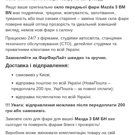
Якщо ваше оригінальне
скло передньої фари Mazda 3 BM
BN
має подряпини, тріщини, жовтуватість, запотівання,
туманність або інші ознаки старіння – заміна тільки скла фари
поверне вашій оптиці прозорість та ідеальний зовнішній
вигляд, немов нові фари з салону.
Працюємо 24/7 з фірмами, студіями автосвітла, станціями
технічного обслуговування (СТО), детейлінг-студіями та
приватними клієнтами по всій Україні.
Замовляйте на ФарФарЛайт швидко та зручно.
Доставка і відправлення:
самовивіз у Києві;
відправка поштою по всій Україні (НоваПошта –
предоплата 200 грн, УкрПошта – за повної оплати);
відправка післяплатою по всій Україні.
!!! Увага: відправлення можливе після передоплати 200
грн або самовивіз.
Замовте скло для фари для вашої
Мазда 3 БМ БН
вже
сьогодні та поверніть фарам блиск і прозорість!
Виробник може змінювати комплектацію товару на свій