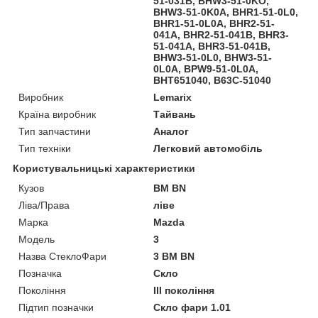
51-031B, BHW3-51-0KO,
BHW3-51-0K0A, BHR1-51-0L0,
BHR1-51-0L0A, BHR2-51-
041A, BHR2-51-041B, BHR3-
51-041A, BHR3-51-041B,
BHW3-51-0L0, BHW3-51-
0L0A, BPW9-51-0L0A,
BHT651040, B63C-51040
Виробник
Lemarix
Країна виробник
Тайвань
Тип запчастини
Аналог
Тип техніки
Легковий автомобіль
Користувальницькі характеристики
Кузов
BM BN
Ліва/Права
ліве
Марка
Mazda
Мoдель
3
Назва СтеклоФари
3 BM BN
Позначка
Скло
Покоління
III покоління
Підтип позначки
Скло фари 1.01