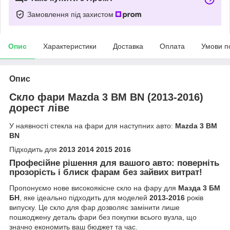
Замовлення під захистом
Опис
Характеристики
Доставка
Оплата
Умови п
Опис
Скло фари Mazda 3 BM BN (2013-2016)
дорест ліве
У наявності стекла на фари для наступних авто:
Mazda 3 BM
BN
Підходить для
2013 2014 2015 2016
Професійне рішення для вашого авто: поверніть
прозорість і блиск фарам без зайвих витрат!
Пропонуємо нове високоякісне скло на фару для
Мазда 3 БМ
БН
, яке ідеально підходить для моделей
2013-2016
років
випуску. Це скло для фар дозволяє замінити лише
пошкоджену деталь фари без покупки всього вузла, що
значно економить ваш бюджет та час.