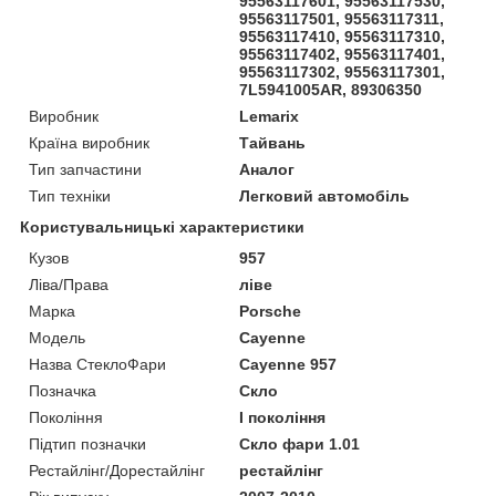
95563117601, 95563117530,
95563117501, 95563117311,
95563117410, 95563117310,
95563117402, 95563117401,
95563117302, 95563117301,
7L5941005AR, 89306350
Виробник
Lemarix
Країна виробник
Тайвань
Тип запчастини
Аналог
Тип техніки
Легковий автомобіль
Користувальницькі характеристики
Кузов
957
Ліва/Права
ліве
Марка
Porsche
Мoдель
Cayenne
Назва СтеклоФари
Cayenne 957
Позначка
Скло
Покоління
I покоління
Підтип позначки
Скло фари 1.01
Рестайлінг/Дорестайлінг
рестайлінг