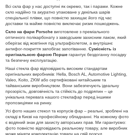
Всі скла фар у нас доступні як окремо, так і парами. Кожне
скло надійно та акуратно упаковане у декілька шарів
спеціальної плівки, що повністю захищає його під час
доставки та майже повністю виключає ризик пошкоджень.
Скло на фари Porsche
виготовлене з преміального
оптичного полікарбонату з заводським захисним лаком, який
оберігає від жовтіння під ультрафіолетом, а внутрішнє
антифог-покриття запобігає запотіванню.
Сумісність із
оригінальною фарою Порше
гарантує бездоганну посадку
та безпечну експлуатацію.
Наші стекла фар відповідають високим стандартам
оригінальних виробників: Hella, Bosch AL, Automotive Lighting,
Valeo, Koito, ZKW або сертифіковані китайським та
тайванським виробництвом. Вони забезпечують ідеальну
прозорість, довговічність та стійкість до подряпин – це
унікальна перевага нашого стеклафар перед іншими
пропозиціями на ринку.
Усі фото наших стекол та корпусів фар – реальні, зроблені на
складі в Києві на професійному обладнанні. На кожному фото
є водяний знак для захисту авторських прав. Ми гарантуємо:
фото повністю відповідають реальному товару, але виробник
може міняти комплектацію товару на свій розсуд.