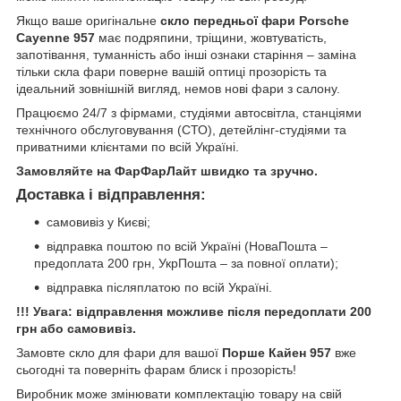
Якщо ваше оригінальне
скло передньої фари Porsche
Cayenne 957
має подряпини, тріщини, жовтуватість,
запотівання, туманність або інші ознаки старіння – заміна
тільки скла фари поверне вашій оптиці прозорість та
ідеальний зовнішній вигляд, немов нові фари з салону.
Працюємо 24/7 з фірмами, студіями автосвітла, станціями
технічного обслуговування (СТО), детейлінг-студіями та
приватними клієнтами по всій Україні.
Замовляйте на ФарФарЛайт швидко та зручно.
Доставка і відправлення:
самовивіз у Києві;
відправка поштою по всій Україні (НоваПошта –
предоплата 200 грн, УкрПошта – за повної оплати);
відправка післяплатою по всій Україні.
!!! Увага: відправлення можливе після передоплати 200
грн або самовивіз.
Замовте скло для фари для вашої
Порше Кайен 957
вже
сьогодні та поверніть фарам блиск і прозорість!
Виробник може змінювати комплектацію товару на свій