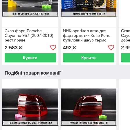
Скло фари Porsche
NHK оригінал авто для
Скло
Cayenne 957 (2007-2010)
фар герметик Koito Коіто
Caye
рест праве
бутиловий шнур термо
доре
чорний
2 583
492
2 9
₴
₴
Купити
Купити
Подібні товари компанії