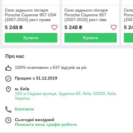
Скло заднього ліхтаря
Скло заднього ліхтаря
Скло
Porsche Cayenne 957 USA
Porsche Cayenne 957
Pors
(2007-2010) рест праве
(2007-2010) рест ліве
(200
5 248
5 248
5 2
₴
₴
Купити
Купити
Про нас
100% позитивних з 637 відгуків за рік
Працює з 31.12.2019
м. Київ
192-а Садова вулиця, будинок 69, Київ, 02000, Київ,
Україна
Контакти
Сьогодні вихідний
Показати весь графік роботи