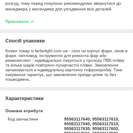
розсуд, тому перед покупкою рекомендуємо звернутися до
менеджера у месенджер для узгодження всіх деталей.
Приховати
Спосіб упаковки
Кожен товар із farfarlight.com.ua - скло чи корпус фари, лінзи в
фари, світловод, інструменти для ремонта фар або
ремкомплект - індивідуально пакується у прозору ПВХ-плівку
та кілька шарів повітряно-пухирчастої плівки. Замовлення
запаковується в індивідуальну картонну гофрокоробку. Таке
пакування гарантує, що замовлення приїде цілим та без
пошкоджень.
Характеристики
Основні атрибути
Код запчастини
95563117640, 95563117610,
95563117540, 95563117510,
95563117630, 95563117602,