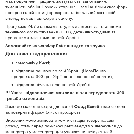
має подряпини, тріщини, жовтуватість, запотівання,
туманність або інші ознаки старіння – заміна тільки скла фари
поверне вашій оптиці прозорість та ідеальний зовнішній
вигляд, немов нові фари з салону.
Працюємо 24/7 з фірмами, студіями автосвітла, станціями
технічного обслуговування (СТО), детейлінг-студіями та
приватними клієнтами по всій Україні.
Замовляйте на ФарФарЛайт швидко та зручно.
Доставка і відправлення:
самовивіз у Києві;
відправка поштою по всій Україні (НоваПошта –
предоплата 300 грн, УкрПошта – за повної оплати);
відправка післяплатою по всій Україні.
!!! Увага: відправлення можливе після передоплати 300
грн або самовивіз.
Замовте скло для фари для вашої
Форд Ескейп
вже сьогодні
та поверніть фарам блиск і прозорість!
Виробник може змінювати комплектацію товару на свій
розсуд, тому перед покупкою рекомендуємо звернутися до
менеджера у месенджер для узгодження всіх деталей.