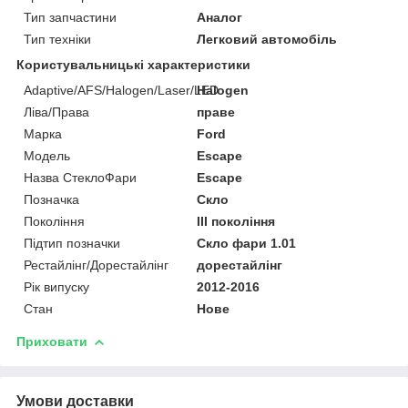
Тип запчастини
Аналог
Тип техніки
Легковий автомобіль
Користувальницькі характеристики
Adaptive/AFS/Halogen/Laser/LED
Halogen
Ліва/Права
праве
Марка
Ford
Мoдель
Escape
Назва СтеклоФари
Escape
Позначка
Скло
Покоління
III покоління
Підтип позначки
Скло фари 1.01
Рестайлінг/Дорестайлінг
дорестайлінг
Рік випуску
2012-2016
Стан
Нове
Приховати
Умови доставки