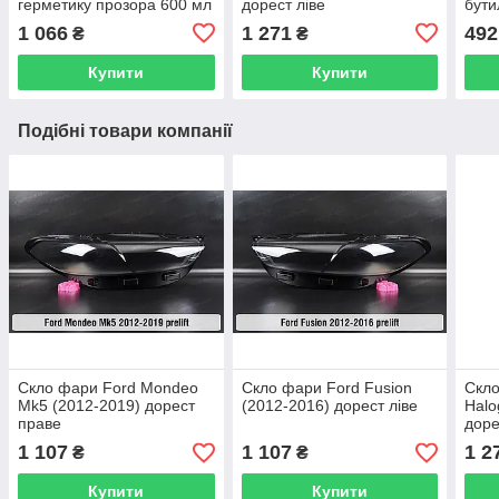
герметику прозора 600 мл
дорест ліве
бути
чор
1 066
1 271
492
₴
₴
Купити
Купити
Подібні товари компанії
Скло фари Ford Mondeo
Скло фари Ford Fusion
Скло
Mk5 (2012-2019) дорест
(2012-2016) дорест ліве
Halo
праве
доре
1 107
1 107
1 2
₴
₴
Купити
Купити