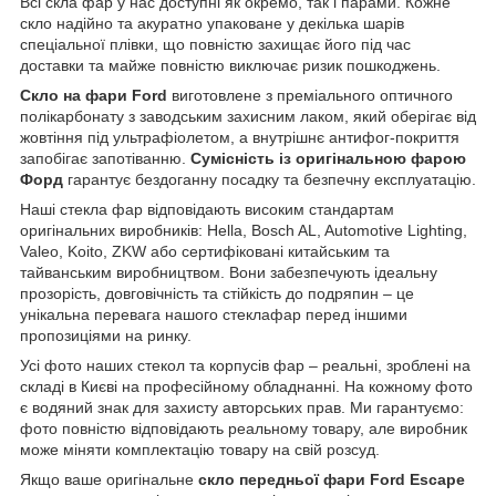
Всі скла фар у нас доступні як окремо, так і парами. Кожне
скло надійно та акуратно упаковане у декілька шарів
спеціальної плівки, що повністю захищає його під час
доставки та майже повністю виключає ризик пошкоджень.
Скло на фари Ford
виготовлене з преміального оптичного
полікарбонату з заводським захисним лаком, який оберігає від
жовтіння під ультрафіолетом, а внутрішнє антифог-покриття
запобігає запотіванню.
Сумісність із оригінальною фарою
Форд
гарантує бездоганну посадку та безпечну експлуатацію.
Наші стекла фар відповідають високим стандартам
оригінальних виробників: Hella, Bosch AL, Automotive Lighting,
Valeo, Koito, ZKW або сертифіковані китайським та
тайванським виробництвом. Вони забезпечують ідеальну
прозорість, довговічність та стійкість до подряпин – це
унікальна перевага нашого стеклафар перед іншими
пропозиціями на ринку.
Усі фото наших стекол та корпусів фар – реальні, зроблені на
складі в Києві на професійному обладнанні. На кожному фото
є водяний знак для захисту авторських прав. Ми гарантуємо:
фото повністю відповідають реальному товару, але виробник
може міняти комплектацію товару на свій розсуд.
Якщо ваше оригінальне
скло передньої фари Ford Escape