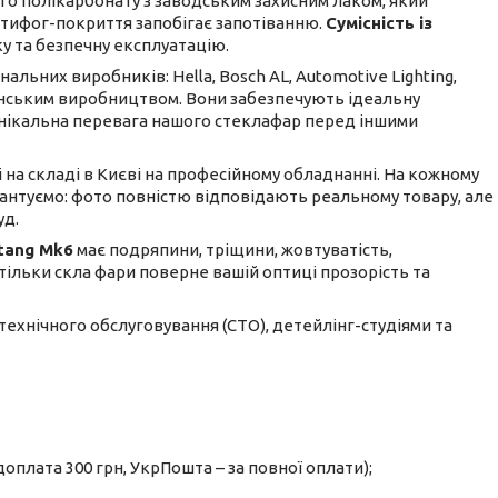
о полікарбонату з заводським захисним лаком, який
антифог-покриття запобігає запотіванню.
Сумісність із
у та безпечну експлуатацію.
льних виробників: Hella, Bosch AL, Automotive Lighting,
ванським виробництвом. Вони забезпечують ідеальну
е унікальна перевага нашого стеклафар перед іншими
і на складі в Києві на професійному обладнанні. На кожному
рантуємо: фото повністю відповідають реальному товару, але
уд.
tang Mk6
має подряпини, тріщини, жовтуватість,
а тільки скла фари поверне вашій оптиці прозорість та
 технічного обслуговування (СТО), детейлінг-студіями та
оплата 300 грн, УкрПошта – за повної оплати);