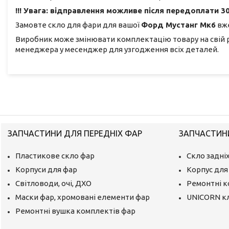
!!! Увага: відправлення можливе після передоплати 30
Замовте скло для фари для вашої
Форд Мустанг Мк6
вже
Виробник може змінювати комплектацію товару на свій 
менеджера у месенджер для узгодження всіх деталей.
ЗАПЧАСТИНИ ДЛЯ ПЕРЕДНІХ ФАР
ЗАПЧАСТИНИ
Пластикове скло фар
Скло задніх
Корпуси для фар
Корпус для 
Світловоди, очі, ДХО
Ремонтні 
Маски фар, хромовані елементи фар
UNICORN к
Ремонтні вушка комплектів фар