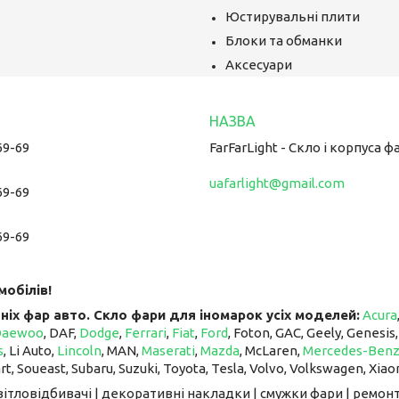
Юстирувальні плити
Блоки та обманки
Аксесуари
69-69
FarFarLight - Cкло і корпуса ф
uafarlight@gmail.com
69-69
69-69
мобілів!
ніх фар авто. Скло фари для іномарок усіх моделей:
Acura
Daewoo
, DAF,
Dodge
,
Ferrari
,
Fiat
,
Ford
, Foton, GAC, Geely, Genesis
s
, Li Auto, ​​​​​​​
Lincoln
, MAN,
Maserati
,
Mazda
, McLaren, ​​​​​​​
Mercedes-Ben
art, Soueast, Subaru, Suzuki, Toyota, Tesla, Volvo, Volkswagen, Xiao
світловідбивачі | декоративні накладки | смужки фари | ремонт