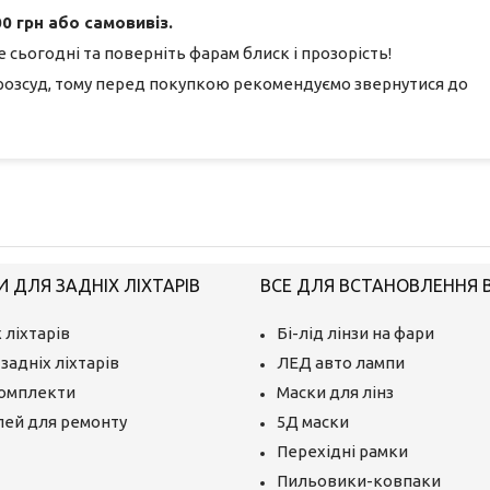
0 грн або самовивіз.
 сьогодні та поверніть фарам блиск і прозорість!
розсуд, тому перед покупкою рекомендуємо звернутися до
 ДЛЯ ЗАДНІХ ЛІХТАРІВ
ВСЕ ДЛЯ ВСТАНОВЛЕННЯ BI
 ліхтарів
Бі-лід лінзи на фари
задніх ліхтарів
ЛЕД авто лампи
комплекти
Маски для лінз
лей для ремонту
5Д маски
Перехідні рамки
Пильовики-ковпаки