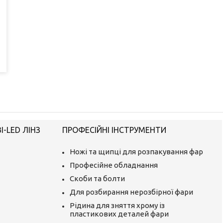
-LED ЛІНЗ
ПРОФЕСІЙНІ ІНСТРУМЕНТИ
Ножі та щипці для розпакування фар
Професійне обладнання
Скоби та болти
Для розбирання нерозбірної фари
Рідина для зняття хрому із
пластикових деталей фари