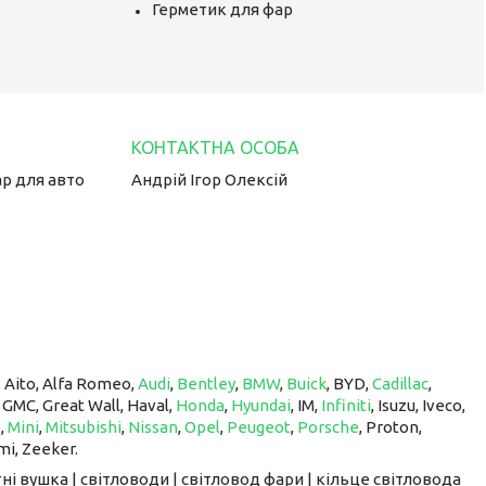
Герметик для фар
ар для авто
Андрій Ігор Олексій
, Aito, Alfa Romeo,
Audi
,
Bentley
,
BMW
,
Buick
, BYD,
Cadillac
,
, GMC, Great Wall, Haval,
Honda
,
Hyundai
, IM, ​​​​​​​
Infiniti
, Isuzu, Iveco,
z
,
Mini
,
Mitsubishi
,
Nissan
,
Opel
,
Peugeot
,
Porsche
, Proton, ​​​​​​​
mi, Zeeker.
ні вушка | світловоди | світловод фари | кільце світловода