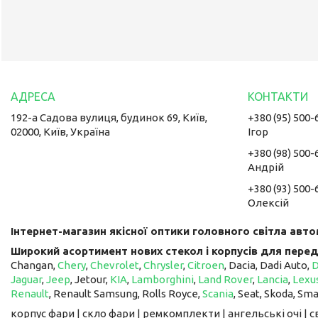
192-а Садова вулиця, будинок 69, Київ,
+380 (95) 500-
02000, Київ, Україна
Ігор
+380 (98) 500-
Андрій
+380 (93) 500-
Олексій
Інтернет-магазин якісної оптики головного світла авто
Широкий асортимент нових стекол і корпусів для перед
Changan,
Chery
,
Chevrolet
,
Chrysler
,
Citroen
, Dacia, Dadi Auto,
Jaguar
,
Jeep
, Jetour, ​​​​​​​
KIA
,
Lamborghini
,
Land Rover
,
Lancia
,
Lexu
Renault
, Renault Samsung, Rolls Royce,
Scania
, Seat, Skoda, Sm
корпус фари | скло фари | ремкомплекти | ангельські очі | 