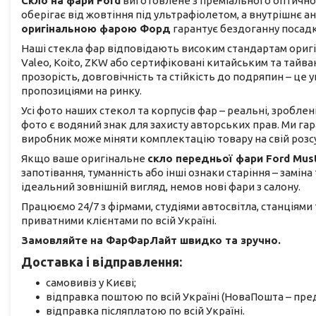
Скло на фари Ford
виготовлене з преміального оптичног
оберігає від жовтіння під ультрафіолетом, а внутрішнє 
оригінальною фарою Форд
гарантує бездоганну посадк
Наші стекла фар відповідають високим стандартам оригіна
Valeo, Koito, ZKW або сертифіковані китайським та тай
прозорість, довговічність та стійкість до подряпин – ц
пропозиціями на ринку.
Усі фото наших стекол та корпусів фар – реальні, зроблен
фото є водяний знак для захисту авторських прав. Ми га
виробник може міняти комплектацію товару на свій розс
Якщо ваше оригінальне
скло передньої фари Ford Mus
запотівання, туманність або інші ознаки старіння – замін
ідеальний зовнішній вигляд, немов нові фари з салону.
Працюємо 24/7 з фірмами, студіями автосвітла, станціями
приватними клієнтами по всій Україні.
Замовляйте на ФарФарЛайт швидко та зручно.
Доставка і відправлення:
самовивіз у Києві;
відправка поштою по всій Україні (НоваПошта – пред
відправка післяплатою по всій Україні.