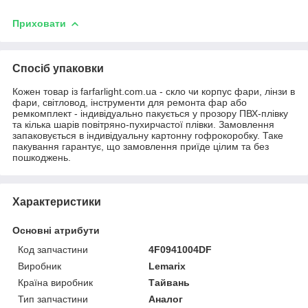
Приховати
Спосіб упаковки
Кожен товар із farfarlight.com.ua - скло чи корпус фари, лінзи в
фари, світловод, інструменти для ремонта фар або
ремкомплект - індивідуально пакується у прозору ПВХ-плівку
та кілька шарів повітряно-пухирчастої плівки. Замовлення
запаковується в індивідуальну картонну гофрокоробку. Таке
пакування гарантує, що замовлення приїде цілим та без
пошкоджень.
Характеристики
Основні атрибути
Код запчастини
4F0941004DF
Виробник
Lemarix
Країна виробник
Тайвань
Тип запчастини
Аналог