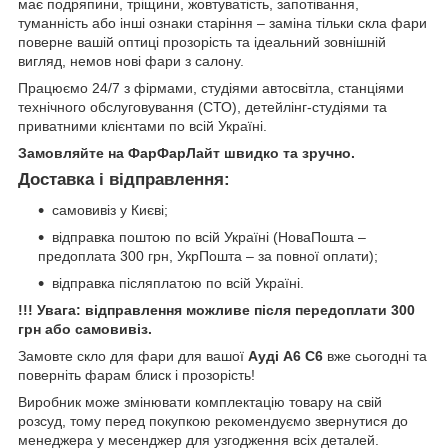
має подряпини, тріщини, жовтуватість, запотівання,
туманність або інші ознаки старіння – заміна тільки скла фари
поверне вашій оптиці прозорість та ідеальний зовнішній
вигляд, немов нові фари з салону.
Працюємо 24/7 з фірмами, студіями автосвітла, станціями
технічного обслуговування (СТО), детейлінг-студіями та
приватними клієнтами по всій Україні.
Замовляйте на ФарФарЛайт швидко та зручно.
Доставка і відправлення:
самовивіз у Києві;
відправка поштою по всій Україні (НоваПошта –
предоплата 300 грн, УкрПошта – за повної оплати);
відправка післяплатою по всій Україні.
!!! Увага: відправлення можливе після передоплати 300
грн або самовивіз.
Замовте скло для фари для вашої
Ауді А6 С6
вже сьогодні та
поверніть фарам блиск і прозорість!
Виробник може змінювати комплектацію товару на свій
розсуд, тому перед покупкою рекомендуємо звернутися до
менеджера у месенджер для узгодження всіх деталей.