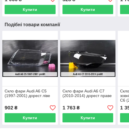
Купити
Купити
Подібні товари компанії
Скло фари Audi A6 C5
Скло фари Audi A6 C7
Скло
(1997-2001) дорест ліве
(2010-2014) дорест праве
зовн
C6 (
пра
902
1 763
1 3
₴
₴
Купити
Купити