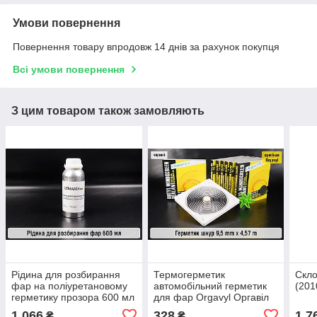
Умови повернення
Повернення товару впродовж 14 днів за рахунок покупця
Всі умови повернення
З цим товаром також замовляють
Рідина для розбирання
Термогерметик
Скло
фар на поліуретановому
автомобільний герметик
(201
герметику прозора 600 мл
для фар Orgavyl Оргавіл
бутиловий чорний
1 066
328
1 7
₴
₴