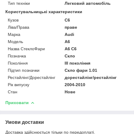
Тип техніки
Легковий автомобіль
Користувальницькі характеристики
Кузов
C6
Ліва/Права
праве
Марка
Audi
Мoдель
A6
Назва СтеклоФари
A6 C6
Позначка
Скло
Покоління
III покоління
Підтип позначки
Скло фари 1.01
Рестайлінг/Дорестайлінг
дорестайлінг/рестайлінг
Рік випуску
2004-2010
Стан
Нове
Приховати
Умови доставки
Доставка здійснюється тільки по передоплаті.