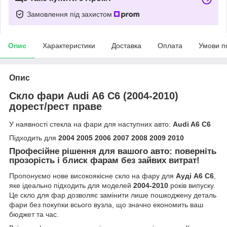
Замовлення під захистом
Опис
Характеристики
Доставка
Оплата
Умови п
Опис
Скло фари Audi A6 C6 (2004-2010)
дорест/рест праве
У наявності стекла на фари для наступних авто:
Audi A6 C6
Підходить для
2004 2005 2006 2007 2008 2009 2010
Професійне рішення для вашого авто: поверніть
прозорість і блиск фарам без зайвих витрат!
Пропонуємо нове високоякісне скло на фару для
Ауді А6 С6
,
яке ідеально підходить для моделей
2004-2010
років випуску.
Це скло для фар дозволяє замінити лише пошкоджену деталь
фари без покупки всього вузла, що значно економить ваш
бюджет та час.