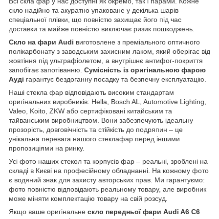
Всі скла фар у нас доступні як окремо, так і парами. Кожне
скло надійно та акуратно упаковане у декілька шарів
спеціальної плівки, що повністю захищає його під час
доставки та майже повністю виключає ризик пошкоджень.
Скло на фари Audi
виготовлене з преміального оптичного
полікарбонату з заводським захисним лаком, який оберігає від
жовтіння під ультрафіолетом, а внутрішнє антифог-покриття
запобігає запотіванню.
Сумісність із оригінальною фарою
Ауді
гарантує бездоганну посадку та безпечну експлуатацію.
Наші стекла фар відповідають високим стандартам
оригінальних виробників: Hella, Bosch AL, Automotive Lighting,
Valeo, Koito, ZKW або сертифіковані китайським та
тайванським виробництвом. Вони забезпечують ідеальну
прозорість, довговічність та стійкість до подряпин – це
унікальна перевага нашого стеклафар перед іншими
пропозиціями на ринку.
Усі фото наших стекол та корпусів фар – реальні, зроблені на
складі в Києві на професійному обладнанні. На кожному фото
є водяний знак для захисту авторських прав. Ми гарантуємо:
фото повністю відповідають реальному товару, але виробник
може міняти комплектацію товару на свій розсуд.
Якщо ваше оригінальне
скло передньої фари Audi A6 C6