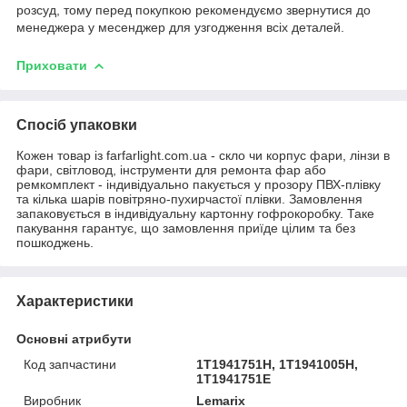
розсуд, тому перед покупкою рекомендуємо звернутися до
менеджера у месенджер для узгодження всіх деталей.
Приховати
Спосіб упаковки
Кожен товар із farfarlight.com.ua - скло чи корпус фари, лінзи в
фари, світловод, інструменти для ремонта фар або
ремкомплект - індивідуально пакується у прозору ПВХ-плівку
та кілька шарів повітряно-пухирчастої плівки. Замовлення
запаковується в індивідуальну картонну гофрокоробку. Таке
пакування гарантує, що замовлення приїде цілим та без
пошкоджень.
Характеристики
Основні атрибути
Код запчастини
1T1941751H, 1T1941005H,
1T1941751E
Виробник
Lemarix