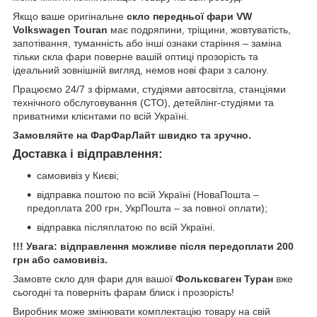
Якщо ваше оригінальне
скло передньої фари VW
Volkswagen Touran
має подряпини, тріщини, жовтуватість,
запотівання, туманність або інші ознаки старіння – заміна
тільки скла фари поверне вашій оптиці прозорість та
ідеальний зовнішній вигляд, немов нові фари з салону.
Працюємо 24/7 з фірмами, студіями автосвітла, станціями
технічного обслуговування (СТО), детейлінг-студіями та
приватними клієнтами по всій Україні.
Замовляйте на ФарФарЛайт швидко та зручно.
Доставка і відправлення:
самовивіз у Києві;
відправка поштою по всій Україні (НоваПошта –
предоплата 200 грн, УкрПошта – за повної оплати);
відправка післяплатою по всій Україні.
!!! Увага: відправлення можливе після передоплати 200
грн або самовивіз.
Замовте скло для фари для вашої
Фольксваген Туран
вже
сьогодні та поверніть фарам блиск і прозорість!
Виробник може змінювати комплектацію товару на свій