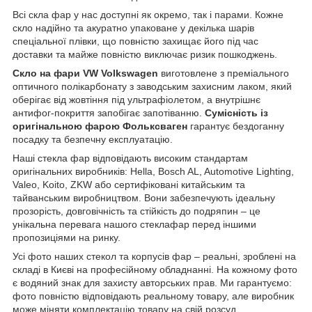
Всі скла фар у нас доступні як окремо, так і парами. Кожне
скло надійно та акуратно упаковане у декілька шарів
спеціальної плівки, що повністю захищає його під час
доставки та майже повністю виключає ризик пошкоджень.
Скло на фари VW Volkswagen
виготовлене з преміального
оптичного полікарбонату з заводським захисним лаком, який
оберігає від жовтіння під ультрафіолетом, а внутрішнє
антифог-покриття запобігає запотіванню.
Сумісність із
оригінальною фарою Фольксваген
гарантує бездоганну
посадку та безпечну експлуатацію.
Наші стекла фар відповідають високим стандартам
оригінальних виробників: Hella, Bosch AL, Automotive Lighting,
Valeo, Koito, ZKW або сертифіковані китайським та
тайванським виробництвом. Вони забезпечують ідеальну
прозорість, довговічність та стійкість до подряпин – це
унікальна перевага нашого стеклафар перед іншими
пропозиціями на ринку.
Усі фото наших стекол та корпусів фар – реальні, зроблені на
складі в Києві на професійному обладнанні. На кожному фото
є водяний знак для захисту авторських прав. Ми гарантуємо:
фото повністю відповідають реальному товару, але виробник
може міняти комплектацію товару на свій розсуд.