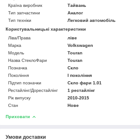
Країна виробник
Тайвань
Тип запчастини
Аналог
Тип техніки
Легковий автомобіль
Користувальницькі характеристики
Ліва/Права
ліве
Марка
Volkswagen
Мoдель
Touran
Назва СтеклоФари
Touran
Позначка
Скло
Покоління
I покоління
Підтип позначки
Скло фари 1.01
Рестайлінг/Дорестайлінг
1 рестайлінг
Рік випуску
2010-2015
Стан
Нове
Приховати
Умови доставки