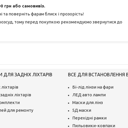
0 грн або самовивіз.
 та поверніть фарам блиск і прозорість!
розсуд, тому перед покупкою рекомендуємо звернутися до
 ДЛЯ ЗАДНІХ ЛІХТАРІВ
ВСЕ ДЛЯ ВСТАНОВЛЕННЯ BI
 ліхтарів
Бі-лід лінзи на фари
задніх ліхтарів
ЛЕД авто лампи
комплекти
Маски для лінз
лей для ремонту
5Д маски
Перехідні рамки
Пильовики-ковпаки