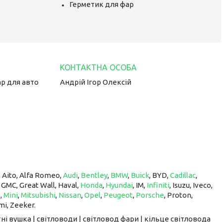
Герметик для фар
ар для авто
Андрій Ігор Олексій
, Aito, Alfa Romeo,
Audi
,
Bentley
,
BMW
,
Buick
, BYD,
Cadillac
,
, GMC, Great Wall, Haval,
Honda
,
Hyundai
, IM, ​​​​​​​
Infiniti
, Isuzu, Iveco,
z
,
Mini
,
Mitsubishi
,
Nissan
,
Opel
,
Peugeot
,
Porsche
, Proton, ​​​​​​​
mi, Zeeker.
ні вушка | світловоди | світловод фари | кільце світловода