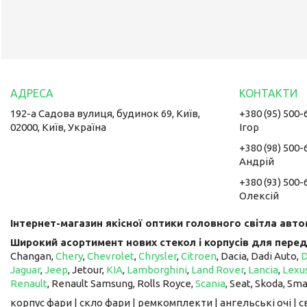
192-а Садова вулиця, будинок 69, Київ,
+380 (95) 500-
02000, Київ, Україна
Ігор
+380 (98) 500-
Андрій
+380 (93) 500-
Олексій
Інтернет-магазин якісної оптики головного світла авто
Широкий асортимент нових стекол і корпусів для перед
Changan,
Chery
,
Chevrolet
,
Chrysler
,
Citroen
, Dacia, Dadi Auto,
Jaguar
,
Jeep
, Jetour, ​​​​​​​
KIA
,
Lamborghini
,
Land Rover
,
Lancia
,
Lexu
Renault
, Renault Samsung, Rolls Royce,
Scania
, Seat, Skoda, Sm
корпус фари | скло фари | ремкомплекти | ангельські очі | 