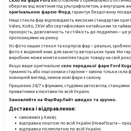
Скло на фари Ford
виготовлене з преміального оптичног
оберігає від жовтіння під ультрафіолетом, а внутрішнє 
оригінальною фарою Форд
гарантує бездоганну посадк
Наші стекла фар відповідають високим стандартам оригіна
Valeo, Koito, ZKW або сертифіковані китайським та тай
прозорість, довговічність та стійкість до подряпин – ц
пропозиціями на ринку.
Усі фото наших стекол та корпусів фар – реальні, зроблен
фото є водяний знак для захисту авторських прав. Ми га
виробник може міняти комплектацію товару на свій розс
Якщо ваше оригінальне
скло передньої фари Ford Kug
туманність або інші ознаки старіння – заміна тільки скла
зовнішній вигляд, немов нові фари з салону.
Працюємо 24/7 з фірмами, студіями автосвітла, станціями
приватними клієнтами по всій Україні.
Замовляйте на ФарФарЛайт швидко та зручно.
Доставка і відправлення:
самовивіз у Києві;
відправка поштою по всій Україні (НоваПошта – пред
відправка післяплатою по всій Україні.