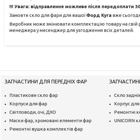
!!! Увага: відправлення можливе після передоплати 30
Замовте скло для фари для вашої
Форд Куга
вже сьогодні
Виробник може змінювати комплектацію товару на свій 
менеджера у месенджер для узгодження всіх деталей.
ЗАПЧАСТИНИ ДЛЯ ПЕРЕДНІХ ФАР
ЗАПЧАСТИНИ
Пластикове скло фар
Скло задніх
Корпуси для фар
Корпус для 
Світловоди, очі, ДХО
Ремонтні 
Маски фар, хромовані елементи фар
UNICORN к
Ремонтні вушка комплектів фар