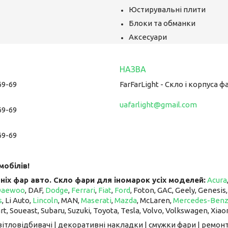
Юстирувальні плити
Блоки та обманки
Аксесуари
69-69
FarFarLight - Cкло і корпуса ф
uafarlight@gmail.com
69-69
69-69
мобілів!
ніх фар авто. Скло фари для іномарок усіх моделей:
Acura
Daewoo
, DAF,
Dodge
,
Ferrari
,
Fiat
,
Ford
, Foton, GAC, Geely, Genesis
s
, Li Auto, ​​​​​​​
Lincoln
, MAN,
Maserati
,
Mazda
, McLaren, ​​​​​​​
Mercedes-Ben
art, Soueast, Subaru, Suzuki, Toyota, Tesla, Volvo, Volkswagen, Xiao
світловідбивачі | декоративні накладки | смужки фари | ремонт