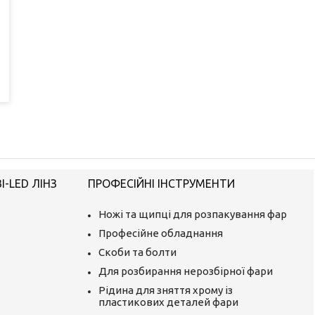
-LED ЛІНЗ
ПРОФЕСІЙНІ ІНСТРУМЕНТИ
Ножі та щипці для розпакування фар
Професійне обладнання
Скоби та болти
Для розбирання нерозбірної фари
Рідина для зняття хрому із
пластикових деталей фари