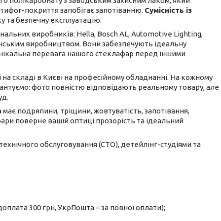
о полікарбонату з заводським захисним лаком, який
антифог-покриття запобігає запотіванню.
Сумісність із
у та безпечну експлуатацію.
льних виробників: Hella, Bosch AL, Automotive Lighting,
ванським виробництвом. Вони забезпечують ідеальну
е унікальна перевага нашого стеклафар перед іншими
і на складі в Києві на професійному обладнанні. На кожному
рантуємо: фото повністю відповідають реальному товару, але
уд.
a
має подряпини, тріщини, жовтуватість, запотівання,
 фари поверне вашій оптиці прозорість та ідеальний
 технічного обслуговування (СТО), детейлінг-студіями та
оплата 300 грн, УкрПошта – за повної оплати);