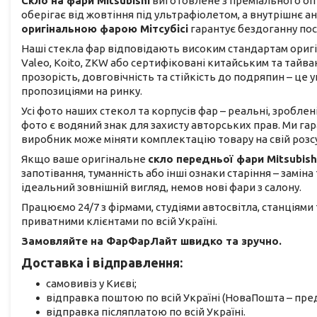
Скло на фари Mitsubishi
виготовлене з преміального оп
оберігає від жовтіння під ультрафіолетом, а внутрішнє 
оригінальною фарою Мітсубісі
гарантує бездоганну пос
Наші стекла фар відповідають високим стандартам оригіна
Valeo, Koito, ZKW або сертифіковані китайським та тай
прозорість, довговічність та стійкість до подряпин – ц
пропозиціями на ринку.
Усі фото наших стекол та корпусів фар – реальні, зроблен
фото є водяний знак для захисту авторських прав. Ми га
виробник може міняти комплектацію товару на свій розс
Якщо ваше оригінальне
скло передньої фари Mitsubish
запотівання, туманність або інші ознаки старіння – замін
ідеальний зовнішній вигляд, немов нові фари з салону.
Працюємо 24/7 з фірмами, студіями автосвітла, станціями
приватними клієнтами по всій Україні.
Замовляйте на ФарФарЛайт швидко та зручно.
Доставка і відправлення:
самовивіз у Києві;
відправка поштою по всій Україні (НоваПошта – пред
відправка післяплатою по всій Україні.