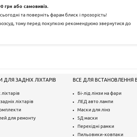
0 грн або самовивіз.
сьогодні та поверніть фарам блиск і прозорість!
розсуд, тому перед покупкою рекомендуємо звернутися до
 ДЛЯ ЗАДНІХ ЛІХТАРІВ
ВСЕ ДЛЯ ВСТАНОВЛЕННЯ BI
 ліхтарів
Бі-лід лінзи на фари
задніх ліхтарів
ЛЕД авто лампи
комплекти
Маски для лінз
лей для ремонту
5Д маски
Перехідні рамки
Пильовики-ковпаки