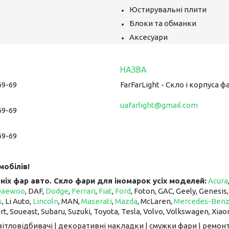
Юстирувальні плити
Блоки та обманки
Аксесуари
69-69
FarFarLight - Cкло і корпуса ф
uafarlight@gmail.com
69-69
69-69
мобілів!
ніх фар авто. Скло фари для іномарок усіх моделей:
Acura
Daewoo
, DAF,
Dodge
,
Ferrari
,
Fiat
,
Ford
, Foton, GAC, Geely, Genesis
s
, Li Auto, ​​​​​​​
Lincoln
, MAN,
Maserati
,
Mazda
, McLaren, ​​​​​​​
Mercedes-Ben
art, Soueast, Subaru, Suzuki, Toyota, Tesla, Volvo, Volkswagen, Xiao
світловідбивачі | декоративні накладки | смужки фари | ремонт