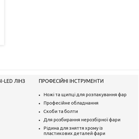
-LED ЛІНЗ
ПРОФЕСІЙНІ ІНСТРУМЕНТИ
Ножі та щипці для розпакування фар
Професійне обладнання
Скоби та болти
Для розбирання нерозбірної фари
Рідина для зняття хрому із
пластикових деталей фари