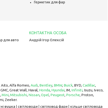
Герметик для фар
ар для авто
Андрій Ігор Олексій
, Aito, Alfa Romeo,
Audi
,
Bentley
,
BMW
,
Buick
, BYD,
Cadillac
,
, GMC, Great Wall, Haval,
Honda
,
Hyundai
, IM, ​​​​​​​
Infiniti
, Isuzu, Iveco,
z
,
Mini
,
Mitsubishi
,
Nissan
,
Opel
,
Peugeot
,
Porsche
, Proton, ​​​​​​​
mi, Zeeker.
ні вушка | світловоди | світловод фари | кільце світловода