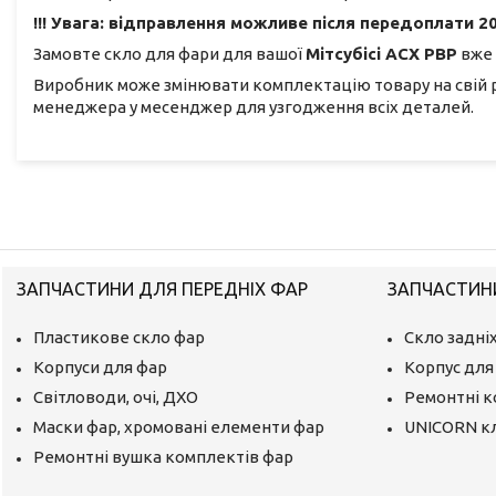
!!! Увага: відправлення можливе після передоплати 20
Замовте скло для фари для вашої
Мітсубісі АСХ РВР
вже 
Виробник може змінювати комплектацію товару на свій 
менеджера у месенджер для узгодження всіх деталей.
ЗАПЧАСТИНИ ДЛЯ ПЕРЕДНІХ ФАР
ЗАПЧАСТИНИ
Пластикове скло фар
Скло задніх
Корпуси для фар
Корпус для 
Світловоди, очі, ДХО
Ремонтні 
Маски фар, хромовані елементи фар
UNICORN к
Ремонтні вушка комплектів фар