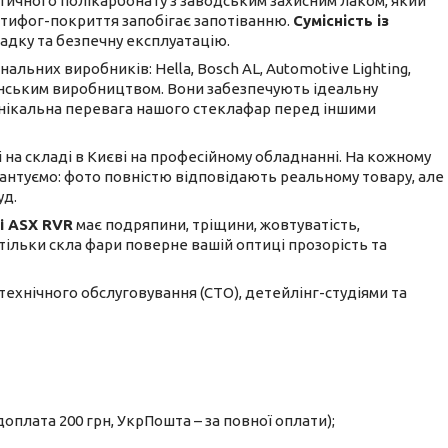
тичного полікарбонату з заводським захисним лаком, який
антифог-покриття запобігає запотіванню.
Сумісність із
адку та безпечну експлуатацію.
льних виробників: Hella, Bosch AL, Automotive Lighting,
ванським виробництвом. Вони забезпечують ідеальну
е унікальна перевага нашого стеклафар перед іншими
і на складі в Києві на професійному обладнанні. На кожному
рантуємо: фото повністю відповідають реальному товару, але
уд.
i ASX RVR
має подряпини, тріщини, жовтуватість,
а тільки скла фари поверне вашій оптиці прозорість та
 технічного обслуговування (СТО), детейлінг-студіями та
оплата 200 грн, УкрПошта – за повної оплати);