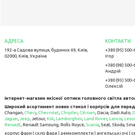
192-а Садова вулиця, будинок 69, Київ,
+380 (95) 500-
02000, Київ, Україна
Ігор
+380 (98) 500-
Андрій
+380 (93) 500-
Олексій
Інтернет-магазин якісної оптики головного світла авто
Широкий асортимент нових стекол і корпусів для перед
Changan,
Chery
,
Chevrolet
,
Chrysler
,
Citroen
, Dacia, Dadi Auto,
Jaguar
,
Jeep
, Jetour, ​​​​​​​
KIA
,
Lamborghini
,
Land Rover
,
Lancia
,
Lexu
Renault
, Renault Samsung, Rolls Royce,
Scania
, Seat, Skoda, Sm
корпус фари | скло фари | ремкомплекти | ангельські очі | 