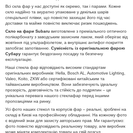
Всі скла фар у нас доступні як окремо, так і парами. Кожне
скло надійно та акуратно упаковане у декілька шарів
спеціальної плівки, що повністю захищає його під час
доставки та майже повністю виключає ризик пошкоджень.
Скло на фари Subaru
виготовлене з преміального оптичного
полікарбонату з заводським захисним лаком, який оберігає від
жовтіння під ультрафіолетом, а внутрішнє антифог-покриття
запобігає запотіванню.
Сумісність із оригінальною фарою
Субару
гарантує бездоганну посадку та безпечну
експлуатацію.
Наші стекла фар відповідають високим стандартам
оригінальних виробників: Hella, Bosch AL, Automotive Lighting,
Valeo, Koito, ZKW або сертифіковані китайським та
тайванським виробництвом. Вони забезпечують ідеальну
прозорість, довговічність та стійкість до подряпин – це
унікальна перевага нашого стеклафар перед іншими
пропозиціями на ринку.
Усі фото наших стекол та корпусів фар – реальні, зроблені на
складі в Києві на професійному обладнанні. На кожному фото
є водяний знак для захисту авторських прав. Ми гарантуємо:
фото повністю відповідають реальному товару, але виробник
може міняти комплектацію товару на свій розсуд.