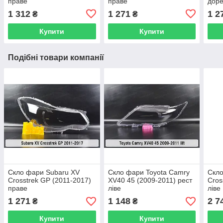
праве
праве
доре
1 312
1 271
1 2
₴
₴
Купити
Купити
Подібні товари компанії
Скло фари Subaru XV
Скло фари Toyota Camry
Скло
Crosstrek GP (2011-2017)
XV40 45 (2009-2011) рест
Cros
праве
ліве
ліве
1 271
1 148
2 7
₴
₴
Купити
Купити