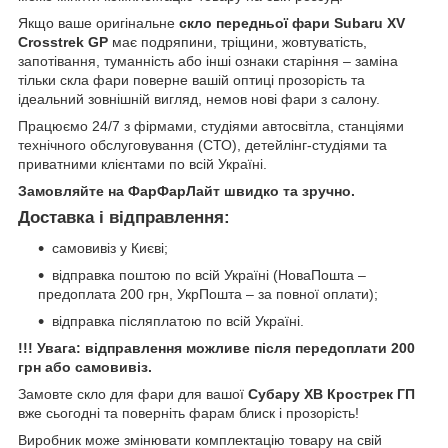
Якщо ваше оригінальне
скло передньої фари Subaru XV
Crosstrek GP
має подряпини, тріщини, жовтуватість,
запотівання, туманність або інші ознаки старіння – заміна
тільки скла фари поверне вашій оптиці прозорість та
ідеальний зовнішній вигляд, немов нові фари з салону.
Працюємо 24/7 з фірмами, студіями автосвітла, станціями
технічного обслуговування (СТО), детейлінг-студіями та
приватними клієнтами по всій Україні.
Замовляйте на ФарФарЛайт швидко та зручно.
Доставка і відправлення:
самовивіз у Києві;
відправка поштою по всій Україні (НоваПошта –
предоплата 200 грн, УкрПошта – за повної оплати);
відправка післяплатою по всій Україні.
!!! Увага: відправлення можливе після передоплати 200
грн або самовивіз.
Замовте скло для фари для вашої
Субару ХВ Крострек ГП
вже сьогодні та поверніть фарам блиск і прозорість!
Виробник може змінювати комплектацію товару на свій