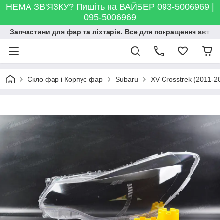
НЕМА ЗВ'ЯЗКУ? Пишіть на ВАЙБЕР 093-5006969 |
095-5006969
Запчастини для фар та ліхтарів. Все для покращення автосві
Скло фар і Корпус фар
Subaru
XV Crosstrek (2011-2