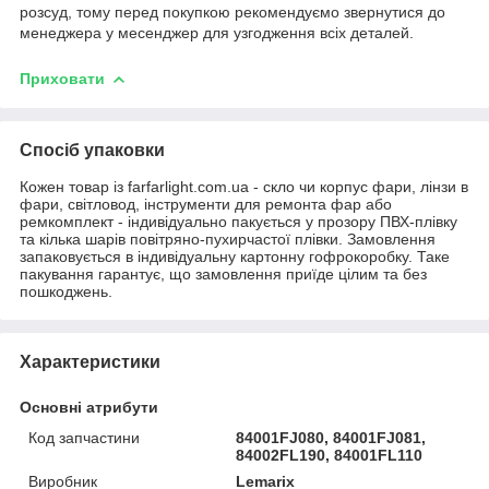
розсуд, тому перед покупкою рекомендуємо звернутися до
менеджера у месенджер для узгодження всіх деталей.
Приховати
Спосіб упаковки
Кожен товар із farfarlight.com.ua - скло чи корпус фари, лінзи в
фари, світловод, інструменти для ремонта фар або
ремкомплект - індивідуально пакується у прозору ПВХ-плівку
та кілька шарів повітряно-пухирчастої плівки. Замовлення
запаковується в індивідуальну картонну гофрокоробку. Таке
пакування гарантує, що замовлення приїде цілим та без
пошкоджень.
Характеристики
Основні атрибути
Код запчастини
84001FJ080, 84001FJ081,
84002FL190, 84001FL110
Виробник
Lemarix